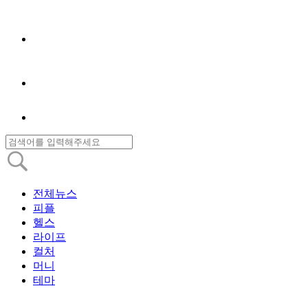
전체뉴스
피플
헬스
라이프
컬처
머니
테마