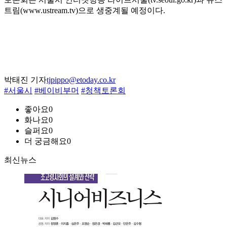
트림(www.ustream.tv)으로 생중계될 예정이다.
박태진 기자
tjpippo@etoday.co.kr
#서울시
#베이비부머
#청책토론회
좋아요
0
화나요
0
슬퍼요
0
더 궁금해요
0
최신뉴스