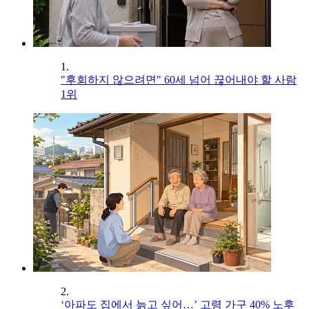
1.
"후회하지 않으려면" 60세 넘어 끊어내야 할 사람
1위
2.
‘아파도 집에서 늙고 싶어…’ 고령 가구 40% 노후