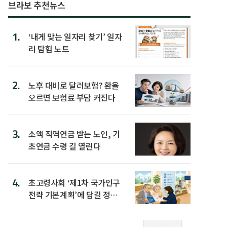
브라보 추천뉴스
1.
‘내게 맞는 일자리 찾기’ 일자
리 탐험 노트
2.
노후 대비로 달러보험? 환율
오르면 보험료 부담 커진다
3.
소액 직역연금 받는 노인, 기
초연금 수령 길 열린다
4.
초고령사회 ‘제1차 국가인구
전략 기본계획’에 담길 정책
은