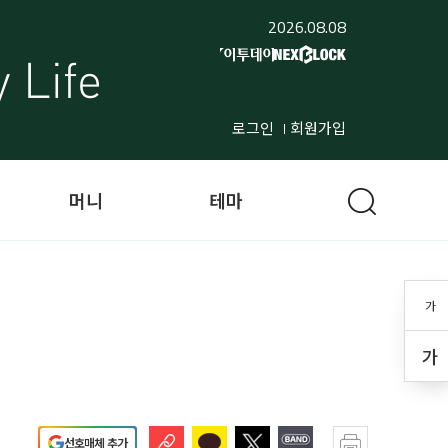
2026.08.08
로그인
회원가입
머니
테마
가
가
선호매체 추가