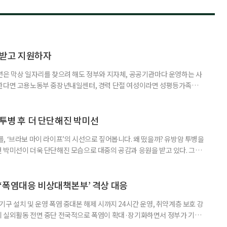
담받고 지원하자
년은 막상 일자리를 찾으려 해도 정부와 지자체, 공공기관마다 운영하는 사
원한다면 고용노동부 중장년내일센터, 경력 단절 여성이라면 성평등가족부
득을 함께 원한다면 보건복지부 노인일자리사업이 출발점이 될 수 있다.
 활용하는 것만으로도 새로운 일을 시작하는 문턱이 훨씬 낮아진다. 취업
 국민취업지원제도 구직활동이 쉽지 않은 사람을 위한 제도다. 개인별 취
 투병 후 더 단단해진 박미선
, ‘브라보 마이 라이프’의 시선으로 짚어봅니다. 왜 떴을까? 유방암 투병을
 박미선이 더욱 단단해진 모습으로 대중의 공감과 응원을 받고 있다. 그러
널에 출연한 그는 방송 활동을 그만하라는 악성 댓글을 받았다고 고백해 눈
삶을 이어가고 있는 박미선은 왜 이전보다 더 큰 관심과 사랑을 받고 있을
 소식 박미선은 재치 있는 말솜씨와 공감 능력으로
‘폭염대응 비상대책본부’ 격상 대응
구 설치 및 운영 폭염 중대본 해제 시까지 24시간 운영, 취약계층 보호 강
리 실외활동 전면 중단 전국적으로 폭염이 확대·장기화하면서 정부가 기존
’로 격상했다. 7일 보건복지부에 따르면 정은경 장관 주재로 폭염 대응