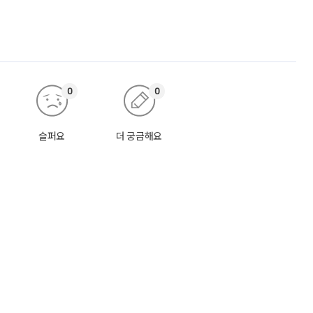
0
0
슬퍼요
더 궁금해요