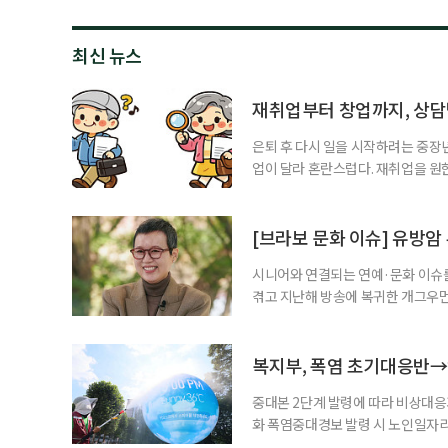
최신 뉴스
재취업부터 창업까지, 상
은퇴 후 다시 일을 시작하려는 중장
업이 달라 혼란스럽다. 재취업을 
여성새로일하기센터, 사회참여와 소
자신의 상황에 맞는 지원기관을 알고
준비부터 구직 수당까지 고용노동부
[브라보 문화 이슈] 유방암
업 지원 계획을 세
시니어와 연결되는 연예·문화 이슈를
겪고 지난해 방송에 복귀한 개그우먼
나 최근 개그맨 김영철의 유튜브 채
길을 끌었다. 투병 이후에도 자신의 
까. 오랜 방송 생활 뒤 전해진 투병
복지부, 폭염 초기대응반→
중대본 2단계 발령에 따라 비상대응기
화 폭염중대경보 발령 시 노인일자
초기대응반을 ‘폭염대응 비상대책본부