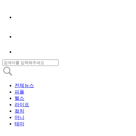
전체뉴스
피플
헬스
라이프
컬처
머니
테마