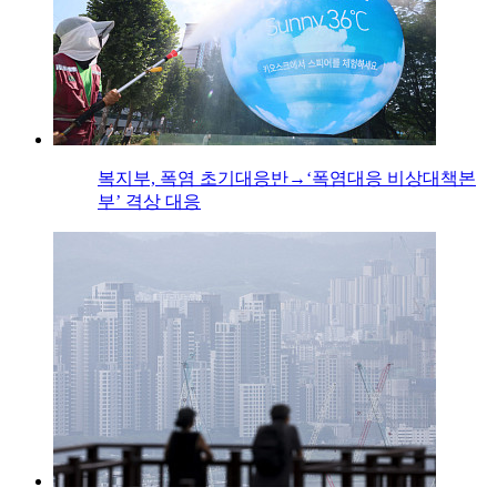
복지부, 폭염 초기대응반→‘폭염대응 비상대책본
부’ 격상 대응