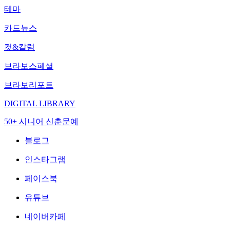
테마
카드뉴스
컷&칼럼
브라보스페셜
브라보리포트
DIGITAL LIBRARY
50+ 시니어 신춘문예
블로그
인스타그램
페이스북
유튜브
네이버카페