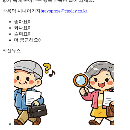
향기 속에 묻어나는 행복 가득한 날이 되세요.
박용덕 시니어기자
bravopress@etoday.co.kr
좋아요
0
화나요
0
슬퍼요
0
더 궁금해요
0
최신뉴스