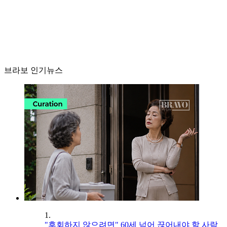
브라보 인기뉴스
1.
"후회하지 않으려면" 60세 넘어 끊어내야 할 사람