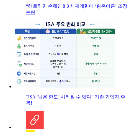
“해로하면 손해?” 8·3 세제개편에 ‘황혼이혼’ 조장
논란
“ISA ‘남은 한도’ 사라질 수 있다” 기존 가입자 주
목!