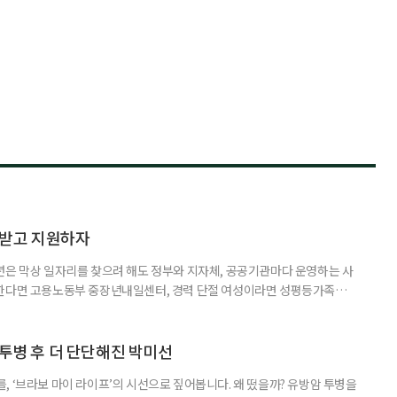
담받고 지원하자
년은 막상 일자리를 찾으려 해도 정부와 지자체, 공공기관마다 운영하는 사
원한다면 고용노동부 중장년내일센터, 경력 단절 여성이라면 성평등가족부
득을 함께 원한다면 보건복지부 노인일자리사업이 출발점이 될 수 있다.
 활용하는 것만으로도 새로운 일을 시작하는 문턱이 훨씬 낮아진다. 취업
 국민취업지원제도 구직활동이 쉽지 않은 사람을 위한 제도다. 개인별 취
 투병 후 더 단단해진 박미선
, ‘브라보 마이 라이프’의 시선으로 짚어봅니다. 왜 떴을까? 유방암 투병을