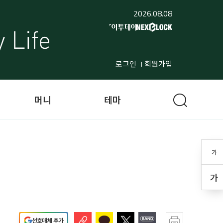
2026.08.08
로그인
회원가입
머니
테마
가
가
선호매체 추가