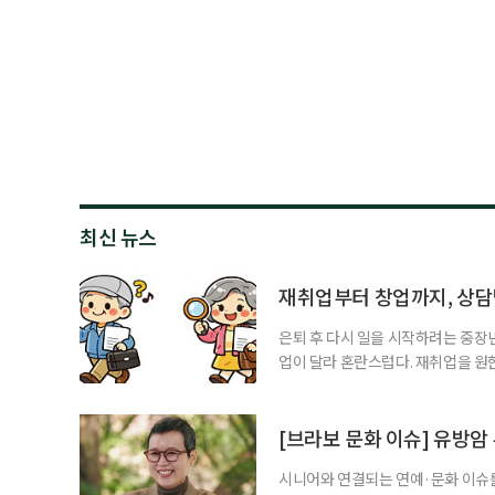
최신 뉴스
재취업부터 창업까지, 상
은퇴 후 다시 일을 시작하려는 중장
업이 달라 혼란스럽다. 재취업을 
여성새로일하기센터, 사회참여와 소
자신의 상황에 맞는 지원기관을 알고
준비부터 구직 수당까지 고용노동부
[브라보 문화 이슈] 유방암
업 지원 계획을 세
시니어와 연결되는 연예·문화 이슈를