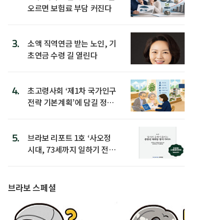
오르면 보험료 부담 커진다
3.
소액 직역연금 받는 노인, 기
초연금 수령 길 열린다
4.
초고령사회 ‘제1차 국가인구
전략 기본계획’에 담길 정책
은
5.
브라보 리포트 1호 ‘사오정
시대, 73세까지 일하기 전략’
발간
브라보 스페셜