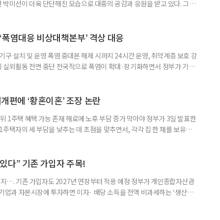
 박미선이 더욱 단단해진 모습으로 대중의 공감과 응원을 받고 있다. 그러
널에 출연한 그는 방송 활동을 그만하라는 악성 댓글을 받았다고 고백해 눈
삶을 이어가고 있는 박미선은 왜 이전보다 더 큰 관심과 사랑을 받고 있을
 소식 박미선은 재치 있는 말솜씨와 공감 능력으로
‘폭염대응 비상대책본부’ 격상 대응
구 설치 및 운영 폭염 중대본 해제 시까지 24시간 운영, 취약계층 보호 강
리 실외활동 전면 중단 전국적으로 폭염이 확대·장기화하면서 정부가 기존
’로 격상했다. 7일 보건복지부에 따르면 정은경 장관 주재로 폭염 대응
본부를 구성·운영하기로 했다. 이번 조치는 지난 2일 폭염 중앙재난안전대
령된 이후에도 폭염이 전국적으로 확대되고 장기화한 데 따른 것이다. 기존에
제개편에 ‘황혼이혼’ 조장 논란
뒤 1주택 혜택 가능 존재 해로에 노후 부담 증가 막아야 정부가 3일 발표한
주택자의 세 부담을 낮추는 데 초점을 맞추면서, 각각 집 한 채를 보유한
것보다 이혼이 경제적으로 유리해질 수 있다는 분석이 나온다. 종합부동산
1주택 공제와 세액공제 적용 여부는 부부를 하나의 세대로 묶어 판단한다. 부
 세대가 두 채를 가진 것으로 보지만, 실제 이혼해 주거와 생계를 분
수 있다” 기존 가입자 주목!
폐지…. 기존 가입자도 2027년 연장부터 적용 예정 정부가 개인종합자산관
내 기업과 자본시장에 투자하면 이자· 배당 소득을 전액 비과세하는 ‘생산적
소득 이하 청년에게는 납입액의 10%를 소득공제 해주는 방안도 추진한다. 다만
 주목해야 한다. 그동안 사용하지 않고 쌓아둔 ISA 납입한도가 사라질 수 있