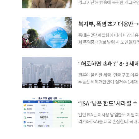
겪고 지난해 방송에 복귀한 개그우먼
나 최근 개그맨 김영철의 유튜브 채
길을 끌었다. 투병 이후에도 자신의 
까. 오랜 방송 생활 뒤 전해진 투병
복지부, 폭염 초기대응반→
중대본 2단계 발령에 따라 비상대응기
화 폭염중대경보 발령 시 노인일자
초기대응반을 ‘폭염대응 비상대책본부
긴급회의를 열고 폭염대응 비상대책
책본부(중대본) 2단계(심각)가 발
“해로하면 손해?” 8·3 세
운영
결혼이 불리한 세금·연금 구조 이혼 
부동산 세제개편안이 실거주 1세대 1
고령 부부에게는 혼인을 유지하는 
세는 개인별로 부과하지만, 1세대 
부가 각자 집 한 채씩을 보유하면 한
“ISA ‘남은 한도’ 사라질 
일반 ISA는 미사용 납입한도 이월 
리계좌(ISA)를 대폭 손질한다. 국
금융 ISA’를 새로 만들고, 일정 
기존 ISA 가입자라면 이번 개편안에