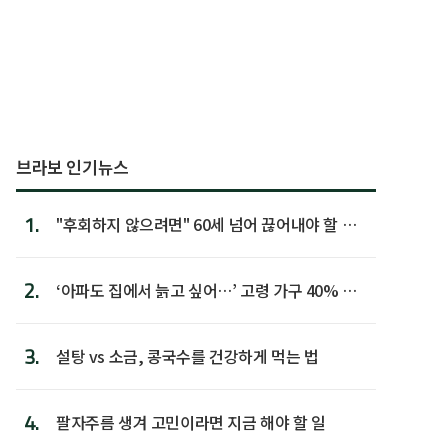
브라보 인기뉴스
1.
"후회하지 않으려면" 60세 넘어 끊어내야 할 사
람 1위
2.
‘아파도 집에서 늙고 싶어…’ 고령 가구 40% 노
후 주택이라 어...
3.
설탕 vs 소금, 콩국수를 건강하게 먹는 법
4.
팔자주름 생겨 고민이라면 지금 해야 할 일