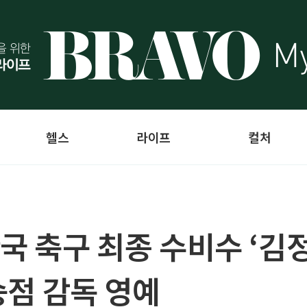
헬스
라이프
컬처
국 축구 최종 수비수 ‘김정
 승점 감독 영예