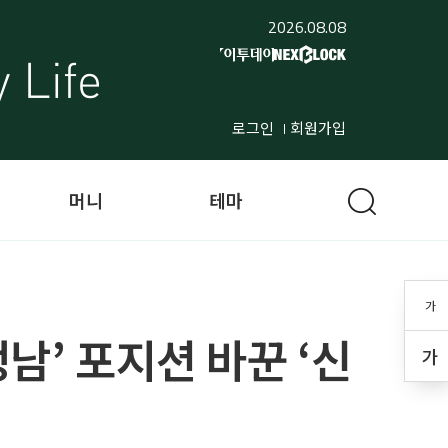
2026.08.08
로그인
회원가입
머니
테마
가
남’ 포지션 바꾼 ‘신
가