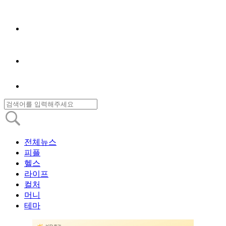
전체뉴스
피플
헬스
라이프
컬처
머니
테마