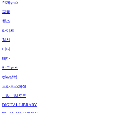
전체뉴스
피플
헬스
라이프
컬처
머니
테마
카드뉴스
컷&칼럼
브라보스페셜
브라보리포트
DIGITAL LIBRARY