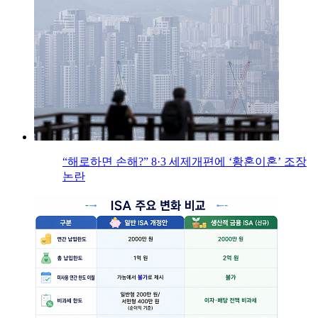
“해로하면 손해?” 8·3 세제개편에 ‘황혼이혼’ 조장
논란