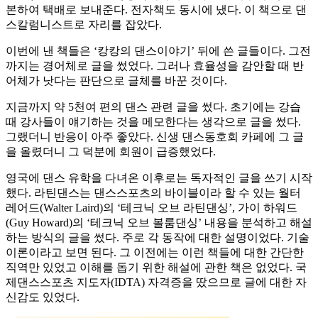
본하여 택배로 보내준다. 전자책도 동시에 냈다. 이 책으로 댄
스칼럼니스트로 자리를 잡았다.
이번에 낸 책들은 ‘캉캉의 댄스이야기’ 뒤에 쓴 글들이다. 그전
까지는 경어체로 글을 썼었다. 그러나 효율성을 감안할 때 반
어체가 낫다는 판단으로 글체를 바꾼 것이다.
지금까지 약 5천여 편의 댄스 관련 글을 썼다. 초기에는 강습
때 강사들이 얘기하는 것을 메모한다는 생각으로 글을 썼다.
그랬더니 반응이 아주 좋았다. 신생 댄스동호회 카페에 그 글
을 올렸더니 그 덕분에 회원이 급증했었다.
영국에 댄스 유학을 다녀온 이후로는 독자적인 글을 쓰기 시작
했다. 라틴댄스는 댄스스포츠의 바이블이라 할 수 있는 월터
레어드(Walter Laird)의 ‘테크닉 오브 라틴댄싱’, 가이 하워드
(Guy Howard)의 ‘테크닉 오브 볼룸댄싱’ 내용을 분석하고 해설
하는 방식의 글을 썼다. 주로 각 동작에 대한 설명이었다. 기술
이론이라고 보면 된다. 그 이전에는 이런 책들에 대한 간단한
직역만 있었고 이해를 돕기 위한 해설에 관한 책은 없었다. 국
제댄스스포츠 지도자(IDTA) 자격증을 땄으므로 글에 대한 자
신감도 있었다.