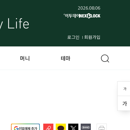
2026.08.06
로그인
회원가입
머니
테마
가
가
선호매체 추가