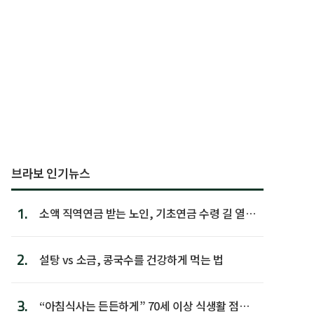
브라보 인기뉴스
1.
소액 직역연금 받는 노인, 기초연금 수령 길 열린
다
2.
설탕 vs 소금, 콩국수를 건강하게 먹는 법
3.
“아침식사는 든든하게” 70세 이상 식생활 점수