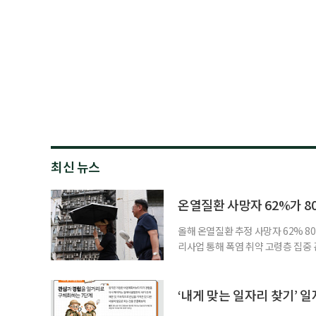
최신 뉴스
온열질환 사망자 62%가 8
올해 온열질환 추정 사망자 62% 8
리사업 통해 폭염 취약 고령층 집중
나타났다. 이에 정부가 전국 보건소
에 따르면 5월 15일부터 이달 4일
고령층은 825명(33.8%), 80세 
‘내게 맞는 일자리 찾기’ 