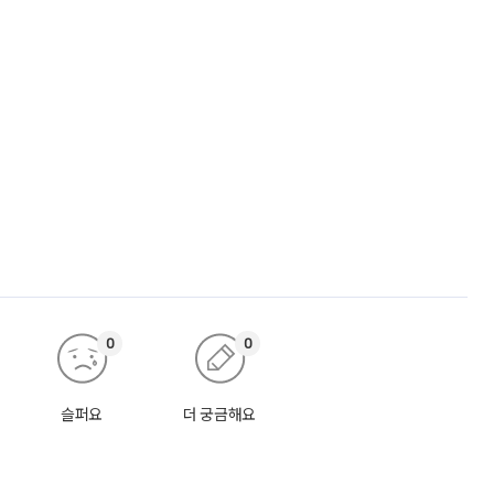
0
0
슬퍼요
더 궁금해요