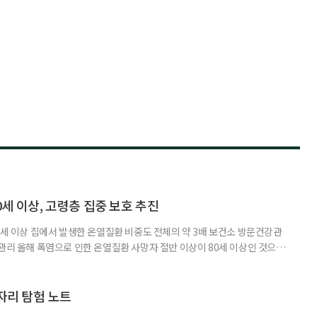
0세 이상, 고령층 집중 보호 추진
0세 이상 집에서 발생한 온열질환 비중도 전체의 약 3배 보건소 방문건강관
 관리 올해 폭염으로 인한 온열질환 사망자 절반 이상이 80세 이상인 것으로
 방문건강관리사업을 통해 80세 이상 고령자 보호를 추진한다. 6일 복지부
까지 질병관리청으로 신고된 온열질환자는 총 2441명으로 이 중 65세 이상
이상은 300명(12.3%)으로 집계됐다. 연령별 환자 수
일자리 탐험 노트