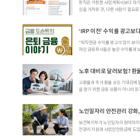
창직은 거창한 사업계획서보다 자기 
심을 가져온 것, 다른 사람이 필요로
for 5060 창직사례집’을 바탕으로 ‘
싶었나요? ▷ 내가 살아오며 ‘이렇게 바
2._______________ 3._____
‘IRP 이전’ 수익률 광고보
“퇴직연금 수익률 광고가 많이 보이는
자인 금융회사들은 높은 수익률과 낮
가입자를 유치한다. 하지만 수익률이
운용하는 자금인 만큼, 광고보다 먼저
사들이 내세우는 퇴직연금 수익률은 
노후 대비로 달러보험? 환
고환율과 추가 환율 상승 기대감에 
을 얻기 위한 금융 상품이 아니라 
이라면 환율 상승에 따른 보험료 부
국면의 달러보험 소비자 위험과 과제’
집계됐다. 전년 동기 판매량인 2만2
노인일자리 안전관리 강화, 
보건복지부가 노인일자리 참여자의 
전관리 지원과 사업안전등급제 도입
인일자리 참여자가 더욱 안전한 환경