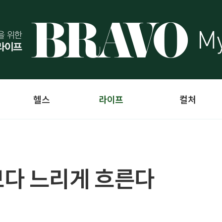
헬스
라이프
컬처
보다 느리게 흐른다