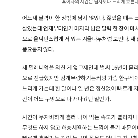
▲여자의 시간은 남자보다 느리게 흐른다
어느새 달력이 한 장밖에 남지 않았다. 젊었을 때는
살았는데 언제부터인가 마지막 남은 달력 한 장이 마
으로 을씨년스럽게 서 있는 겨울나무처럼 보인다. 새 
풍요롭지 않다.
새 밀레니엄을 외친 게 엊그제인데 벌써 16년이 흘러
으로 진급했지만 감개무량하기는커녕 가슴 한구석이 
느리게 가는데 한 달이나 일 년은 정신없이 빠르게 지
간이 어느 구멍으로 다 새나갔단 말인가.
시간이 무자비하게 흘러 나이 먹는 속도가 빨라지니
무것도 하지 않고 허송세월하는 느낌이 들기 때문이
빠르게 흘러가는 것이 누구의 잘못도 아니고 지극히