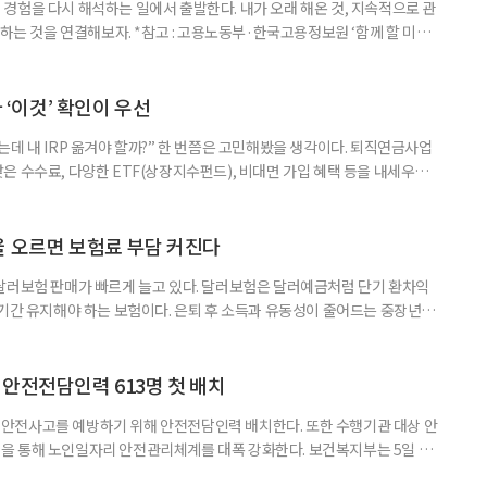
경험을 다시 해석하는 일에서 출발한다. 내가 오래 해온 것, 지속적으로 관
 하는 것을 연결해보자. *참고 : 고용노동부·한국고용정보원 ‘함께 할 미래
브라보 마이 라이프’ 재구성. STEP 1. 내 안의 재료 찾기 1. 무엇을 바꾸고
뀌면 좋겠다’고 느낀 일은? 1._______________
__________ ▷ 그중 내가 직접 해볼 만
다 ‘이것’ 확인이 우선
데 내 IRP 옮겨야 할까?” 한 번쯤은 고민해봤을 생각이다. 퇴직연금사업
은 수수료, 다양한 ETF(상장지수펀드), 비대면 가입 혜택 등을 내세우며
 높다고 해서 무조건 옮기는 것만이 정답은 아니다. 퇴직연금은 오랜 기간
 확인해야 할 사항이 있다. 수익률 광고, 먼저 기준부터 봐야 한다 금융회
눈에 잘 들어온다. 하지만 수익률 숫자는 기준에 따라달라질 수 있다.
율 오르면 보험료 부담 커진다
달러보험 판매가 빠르게 늘고 있다. 달러보험은 달러예금처럼 단기 환차익
장기간 유지해야 하는 보험이다. 은퇴 후 소득과 유동성이 줄어드는 중장년층
담과 중도해지 손실 가능성을 함께 살펴야 한다. 5일 보험연구원의 ‘고환율
 리포트에 따르면 올해 1분기 달러보험 판매 건수는 약 4만7000건으로
000건의 두 배를 웃도는 수준이다. 달러보험은 보험료를 달러로 내고
안전전담인력 613명 첫 배치
안전사고를 예방하기 위해 안전전담인력 배치한다. 또한 수행기관 대상 안
을 통해 노인일자리 안전관리체계를 대폭 강화한다. 보건복지부는 5일 노
에서 활동할 수 있도록 안전전담인력 613명을 수행기관과 지방정부에 배