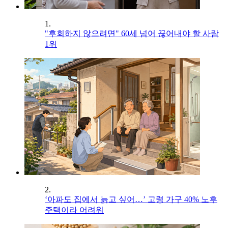
1.
"후회하지 않으려면" 60세 넘어 끊어내야 할 사람
1위
2.
‘아파도 집에서 늙고 싶어…’ 고령 가구 40% 노후
주택이라 어려워