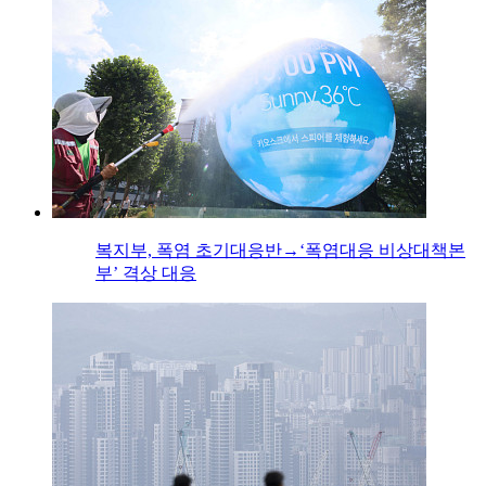
복지부, 폭염 초기대응반→‘폭염대응 비상대책본
부’ 격상 대응