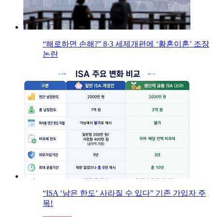
“해로하면 손해?” 8·3 세제개편에 ‘황혼이혼’ 조장
논란
“ISA ‘남은 한도’ 사라질 수 있다” 기존 가입자 주
목!