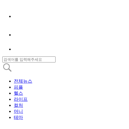
전체뉴스
피플
헬스
라이프
컬처
머니
테마