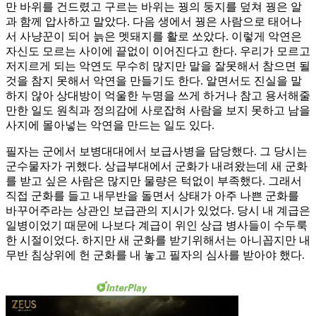
만 바위를 건드렸고 구르는 바위는 꿩의 둥지를 덮쳐 꿩은 알
과 함께 압사하고 말았다. 다음 생에서 꿩은 사람으로 태어나
서 사냥꾼이 되어 늙은 멧돼지를 활로 쏘았다. 이렇게 악연은
자신도 모르는 사이에 끝없이 이어진다고 한다. 우리가 모르고
저지르게 되는 악연도 무수히 많지만 말을 잘못해서 참으면 될
것을 참지 못해서 악연을 만들기도 한다. 알면서도 진실을 말
하지 않아 상대방이 억울한 누명을 쓰게 하거나 참고 용서해줄
만한 일도 원칙과 정의감에 사로잡혀 사람을 보지 못하고 남을
사지에 몰아넣는 악연을 만드는 일도 있다.
필자는 군에서 보병대대에서 보급사병을 담당했다. 그 당시는
군수물자가 귀했다. 상급부대에서 군화가 내려왔는데 새 군화
를 받고 싶은 사람은 많지만 물량은 턱없이 부족했다. 그래서
직접 군화를 들고 내무반을 돌면서 상태가 아주 나쁜 군화를
바꾸어주라는 상관인 보급관의 지시가 있었다. 당시 내 계급은
일병이었기 때문에 나보다 계급이 위인 상급 병사들이 수두룩
한 시절이었다. 하지만 새 군화를 받기위해서는 아니꼽지만 내
무반 침상위에 헌 군화를 내 놓고 필자의 심사를 받아야 했다.