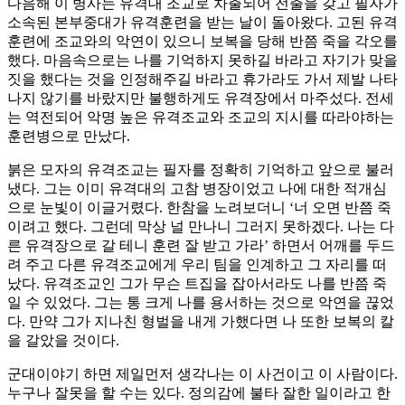
다음해 이 병사는 유격대 조교로 차출되어 전출을 갖고 필자가
소속된 본부중대가 유격훈련을 받는 날이 돌아왔다. 고된 유격
훈련에 조교와의 악연이 있으니 보복을 당해 반쯤 죽을 각오를
했다. 마음속으로는 나를 기억하지 못하길 바라고 자기가 맞을
짓을 했다는 것을 인정해주길 바라고 휴가라도 가서 제발 나타
나지 않기를 바랐지만 불행하게도 유격장에서 마주섰다. 전세
는 역전되어 악명 높은 유격조교와 조교의 지시를 따라야하는
훈련병으로 만났다.
붉은 모자의 유격조교는 필자를 정확히 기억하고 앞으로 불러
냈다. 그는 이미 유격대의 고참 병장이었고 나에 대한 적개심
으로 눈빛이 이글거렸다. 한참을 노려보더니 ‘너 오면 반쯤 죽
이려고 했다. 그런데 막상 널 만나니 그러지 못하겠다. 나는 다
른 유격장으로 갈 테니 훈련 잘 받고 가라’ 하면서 어깨를 두드
려 주고 다른 유격조교에게 우리 팀을 인계하고 그 자리를 떠
났다. 유격조교인 그가 무슨 트집을 잡아서라도 나를 반쯤 죽
일 수 있었다. 그는 통 크게 나를 용서하는 것으로 악연을 끊었
다. 만약 그가 지나친 형벌을 내게 가했다면 나 또한 보복의 칼
을 갈았을 것이다.
군대이야기 하면 제일먼저 생각나는 이 사건이고 이 사람이다.
누구나 잘못을 할 수는 있다. 정의감에 불타 잘한 일이라고 한