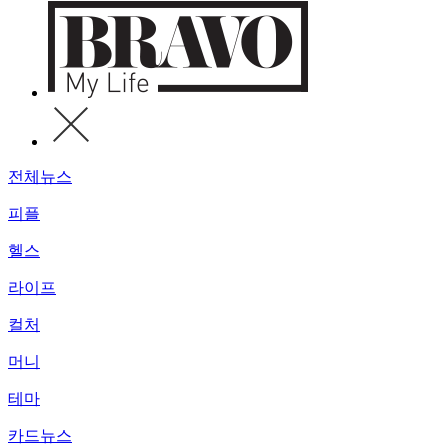
전체뉴스
피플
헬스
라이프
컬처
머니
테마
카드뉴스