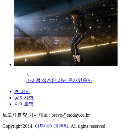
5.
마이클 잭슨은 어떤 존재였을까
PC버전
공지사항
사이트맵
보도자료 및 기사제보 : bravo@etoday.co.kr
Copyright 2014.
이투데이피엔씨
. All rights reserved