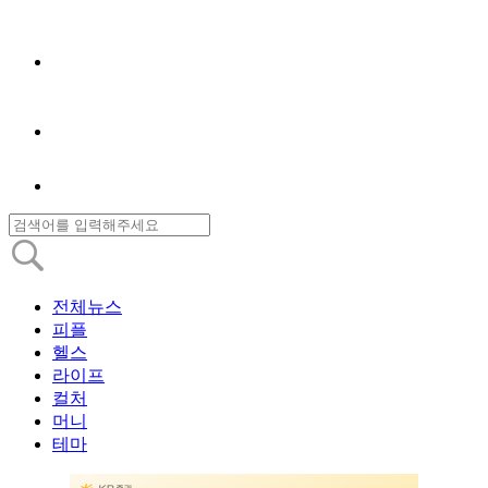
전체뉴스
피플
헬스
라이프
컬처
머니
테마