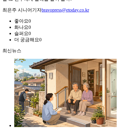
최은주 시니어기자
bravopress@etoday.co.kr
좋아요
0
화나요
0
슬퍼요
0
더 궁금해요
0
최신뉴스