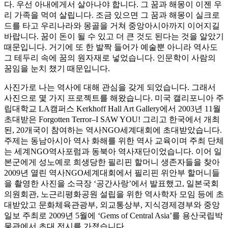
다. 우선 아내에게서 살아나야 합니다. 그 꿈과 해몽이 이젠 우
리 가족을 먹여 살립니다. 조금 있으면 그 꿈과 해몽이 실크로
드를 타고 우리나라와 몽골을 거쳐 중앙아시아까지 이어지길
바랍니다. 꿈이 돈이 될 수 있고 더 큰 것도 된다는 것을 알았기
때문입니다. 거기에 또 한 발짝 들어가 예술뿐 아니라 역사도
그 테두리 속에 꿈의 원자재로 넣었습니다. 인문학이 사람의
꿈임을 눈치 챘기 때문입니다.
사진가로 나는 역사에 대해 관심을 갖게 되었습니다. 그래서
사진으로 몇 가지 프로젝트를 해왔습니다. 미국 캘리포니아 주
립대학교 LA캠퍼스 Kerkhoff Hall Art Gallery에서 2003년 11월
초대받은 Forgotten Terror–I SAW YOU! 그리고 한국에서 개최
된, 20개국이 참여하는 역사NGO세계대회에 초대받았습니다.
주제는 동남아시아 역사 화해를 위한 역사 교육이며 주최 단체
는 세계NGO역사포럼과 동북아 역사재단이었습니다. 이어 일
본군에게 성노예로 희생당한 필리핀 할머니 생존자들을 찾아
2009년 열린 역사NGO세계대회에서 필리핀 위안부 할머니들
을 촬영한 사진을 소극장 ‘공간사랑’에서 발표했고, 일본국회
의원회관, 노근리평화공원 설립을 위한 역사학자 모임 등에 초
대받았고 문화체육관광부, 외교통상부, 지식경제경부와 중앙
일보 주최로 2009년 5월에 ‘Gems of Central Asia’를 용산국립박
물관에서 초대 전시를 가졌습니다.