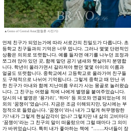
▲Gems of Central Asia(함철훈 사진가)
언제 친구가 되었는가에 따라 서로간의 친밀도가 다릅니다. 초
등학교 친구들과의 기억은 너무 멉니다. 그러나 몇몇 단편적인
상황은 의외로 또렷합니다. 예를 들자면 얘기를 나누던 표정과
쪼그려 앉아 있던 곳, 함께 맡던 공기 냄새와 햇살까지 분명합
니다. 학년이 올라가면서 갈라져야 했던 몇몇 아이의 이름과
얼굴도 또렷합니다. 중학교에서 고등학교로 올라가며 친구들
도 구체적으로 나뉘어 기억됩니다. 그렇게 중학교 때 만난 귀
한 친구가 아내와 함께 지난여름 우리가 사는 몽골로 놀러왔습
니다. 그 친구는 어렸을 적에 나에게 별명을 붙여주었습니다.
당시의 내 별명은 ‘용가리’, ‘하마’ 등 외모와 연결되었는데 의
외의 ‘꿈쟁이’였습니다. 지금은 조금 이해되지만, 당시에는 부
정적으로 들렸습니다. ‘꿈쟁이’라니 내가 그렇게 허무맹랑한
가? 내가 그렇게 현실감각이 없나? 그렇지만 내 삶의 고비마다
‘꿈쟁이’라는 그 친구의 말이 떠올랐으며 그럴 때마다 그 의미
가 바뀌었습니다. 특히 내가 좋아하는 책에 "…….자녀들이 장