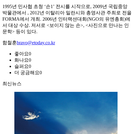
1995년 민사협 초청 ‘손1’ 전시를 시작으로, 2009년 국립중앙
박물관에서
, 2012년 이탈리아 밀란시와 총영사관 주최로
전을
FORMA에서 개최. 2006년 인터랙션대회(NGO의 유엔총회)에
서 대상 수상. 저서로 <보이지 않는 손>, <사진으로 만나는 인
문학> 등이 있다.
함철훈
bravo@etoday.co.kr
좋아요
0
화나요
0
슬퍼요
0
더 궁금해요
0
최신뉴스