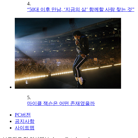
4.
“50대 이후 만남, ‘지금의 삶’ 함께할 사람 찾는 것”
5.
마이클 잭슨은 어떤 존재였을까
PC버전
공지사항
사이트맵