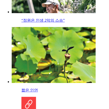
“정원은 인생 2막의 스승”
짧은 인연