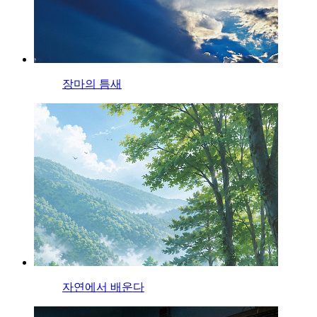
장마의 틈새
자연에서 배운다