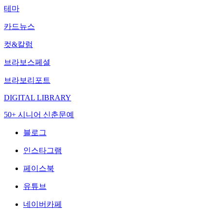
테마
카드뉴스
컷&칼럼
브라보스페셜
브라보리포트
DIGITAL LIBRARY
50+ 시니어 신춘문예
블로그
인스타그램
페이스북
유튜브
네이버카페