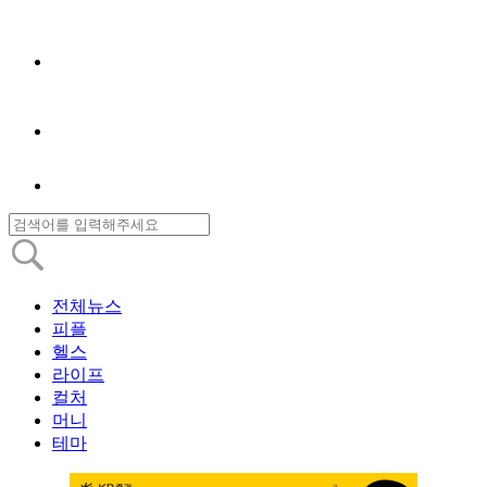
전체뉴스
피플
헬스
라이프
컬처
머니
테마