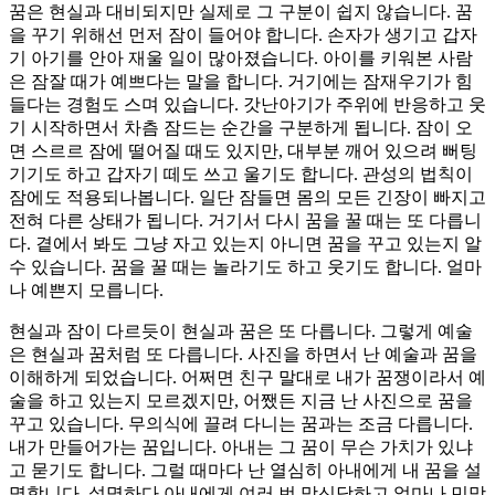
꿈은 현실과 대비되지만 실제로 그 구분이 쉽지 않습니다. 꿈
을 꾸기 위해선 먼저 잠이 들어야 합니다. 손자가 생기고 갑자
기 아기를 안아 재울 일이 많아졌습니다. 아이를 키워본 사람
은 잠잘 때가 예쁘다는 말을 합니다. 거기에는 잠재우기가 힘
들다는 경험도 스며 있습니다. 갓난아기가 주위에 반응하고 웃
기 시작하면서 차츰 잠드는 순간을 구분하게 됩니다. 잠이 오
면 스르르 잠에 떨어질 때도 있지만, 대부분 깨어 있으려 뻐팅
기기도 하고 갑자기 떼도 쓰고 울기도 합니다. 관성의 법칙이
잠에도 적용되나봅니다. 일단 잠들면 몸의 모든 긴장이 빠지고
전혀 다른 상태가 됩니다. 거기서 다시 꿈을 꿀 때는 또 다릅니
다. 곁에서 봐도 그냥 자고 있는지 아니면 꿈을 꾸고 있는지 알
수 있습니다. 꿈을 꿀 때는 놀라기도 하고 웃기도 합니다. 얼마
나 예쁜지 모릅니다.
현실과 잠이 다르듯이 현실과 꿈은 또 다릅니다. 그렇게 예술
은 현실과 꿈처럼 또 다릅니다. 사진을 하면서 난 예술과 꿈을
이해하게 되었습니다. 어쩌면 친구 말대로 내가 꿈쟁이라서 예
술을 하고 있는지 모르겠지만, 어쨌든 지금 난 사진으로 꿈을
꾸고 있습니다. 무의식에 끌려 다니는 꿈과는 조금 다릅니다.
내가 만들어가는 꿈입니다. 아내는 그 꿈이 무슨 가치가 있냐
고 묻기도 합니다. 그럴 때마다 난 열심히 아내에게 내 꿈을 설
명합니다. 설명하다 아내에게 여러 번 망신당하고 얼마나 민망