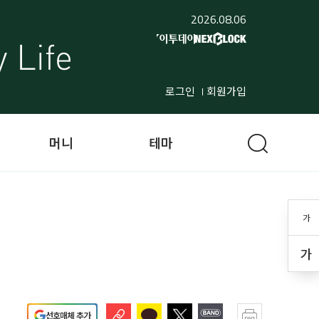
2026.08.06
로그인
회원가입
머니
테마
가
가
선호매체 추가