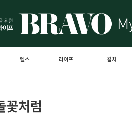
헬스
라이프
컬처
 돌꽃처럼