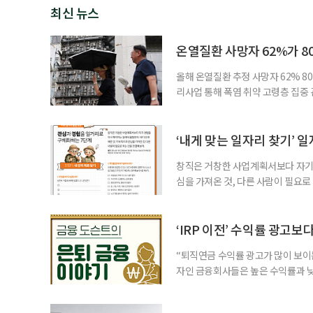
최신 뉴스
온열질환 사망자 62%가 8
올해 온열질환 추정 사망자 62% 8
리사업 통해 폭염 취약 고령층 집중
나타났다. 이에 정부가 전국 보건소
에 따르면 5월 15일부터 이달 4일
고령층은 825명(33.8%), 80세 
‘내게 맞는 일자리 찾기’ 
창직은 거창한 사업계획서보다 자기 
심을 가져온 것, 다른 사람이 필요로
for 5060 창직사례집’을 바탕으로 ‘
싶었나요? ▷ 내가 살아오며 ‘이렇게 바
2._______________ 3._____
‘IRP 이전’ 수익률 광고보
“퇴직연금 수익률 광고가 많이 보이는
자인 금융회사들은 높은 수익률과 낮
가입자를 유치한다. 하지만 수익률이
운용하는 자금인 만큼, 광고보다 먼저