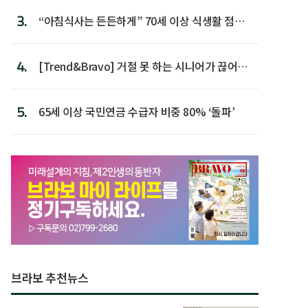
3.
“아침식사는 든든하게” 70세 이상 식생활 점수
가장 높아
4.
[Trend&Bravo] 거절 못 하는 시니어가 끊어야
할 행동 5
5.
65세 이상 국민연금 수급자 비중 80% ‘돌파’
브라보 추천뉴스