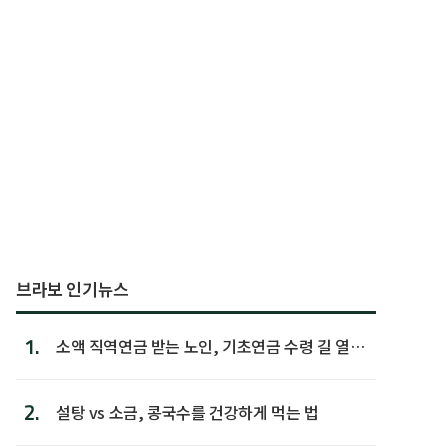
브라보 인기뉴스
1.
소액 직역연금 받는 노인, 기초연금 수령 길 열린
다
2.
설탕 vs 소금, 콩국수를 건강하게 먹는 법