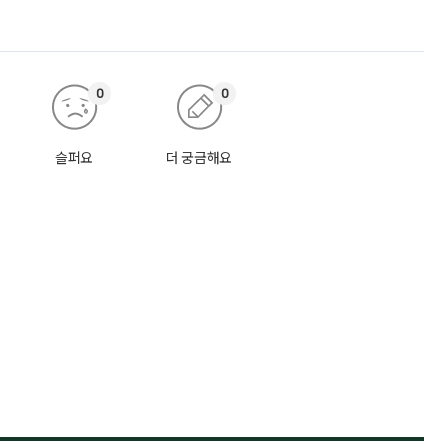
0
0
슬퍼요
더 궁금해요