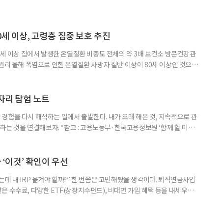
0세 이상, 고령층 집중 보호 추진
0세 이상 집에서 발생한 온열질환 비중도 전체의 약 3배 보건소 방문건강관
 관리 올해 폭염으로 인한 온열질환 사망자 절반 이상이 80세 이상인 것으로
 방문건강관리사업을 통해 80세 이상 고령자 보호를 추진한다. 6일 복지부
까지 질병관리청으로 신고된 온열질환자는 총 2441명으로 이 중 65세 이상
이상은 300명(12.3%)으로 집계됐다. 연령별 환자 수
일자리 탐험 노트
경험을 다시 해석하는 일에서 출발한다. 내가 오래 해온 것, 지속적으로 관
 하는 것을 연결해보자. *참고 : 고용노동부·한국고용정보원 ‘함께 할 미래
브라보 마이 라이프’ 재구성. STEP 1. 내 안의 재료 찾기 1. 무엇을 바꾸고
뀌면 좋겠다’고 느낀 일은? 1._______________
__________ ▷ 그중 내가 직접 해볼 만
다 ‘이것’ 확인이 우선
데 내 IRP 옮겨야 할까?” 한 번쯤은 고민해봤을 생각이다. 퇴직연금사업
은 수수료, 다양한 ETF(상장지수펀드), 비대면 가입 혜택 등을 내세우며
 높다고 해서 무조건 옮기는 것만이 정답은 아니다. 퇴직연금은 오랜 기간
 확인해야 할 사항이 있다. 수익률 광고, 먼저 기준부터 봐야 한다 금융회