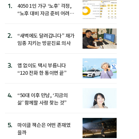
1.
4050 1인 가구 ‘노후’ 걱정,
“노후 대비 자금 준비 어려
워”
2.
“새벽에도 달려갑니다” 재가
임종 지키는 방문진료 의사
3.
앱 없이도 택시 부릅니다
“120 전화 한 통이면 끝”
4.
“50대 이후 만남, ‘지금의
삶’ 함께할 사람 찾는 것”
5.
마이클 잭슨은 어떤 존재였
을까