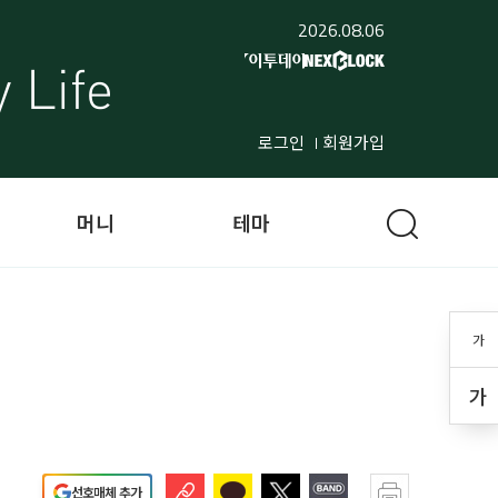
2026.08.06
로그인
회원가입
머니
테마
가
가
선호매체 추가