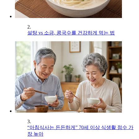
2.
설탕 vs 소금, 콩국수를 건강하게 먹는 법
3.
“아침식사는 든든하게” 70세 이상 식생활 점수 가
장 높아