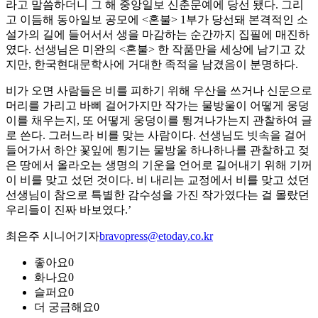
라고 말씀하더니 그 해 중앙일보 신춘문예에 당선 됐다. 그리
고 이듬해 동아일보 공모에 <혼불> 1부가 당선돼 본격적인 소
설가의 길에 들어서서 생을 마감하는 순간까지 집필에 매진하
였다. 선생님은 미완의 <혼불> 한 작품만을 세상에 남기고 갔
지만, 한국현대문학사에 거대한 족적을 남겼음이 분명하다.
비가 오면 사람들은 비를 피하기 위해 우산을 쓰거나 신문으로
머리를 가리고 바삐 걸어가지만 작가는 물방울이 어떻게 웅덩
이를 채우는지, 또 어떻게 웅덩이를 튕겨나가는지 관찰하여 글
로 쓴다. 그러느라 비를 맞는 사람이다. 선생님도 빗속을 걸어
들어가서 하얀 꽃잎에 튕기는 물방울 하나하나를 관찰하고 젖
은 땅에서 올라오는 생명의 기운을 언어로 길어내기 위해 기꺼
이 비를 맞고 섰던 것이다. 비 내리는 교정에서 비를 맞고 섰던
선생님이 참으로 특별한 감수성을 가진 작가였다는 걸 몰랐던
우리들이 진짜 바보였다.’
최은주 시니어기자
bravopress@etoday.co.kr
좋아요
0
화나요
0
슬퍼요
0
더 궁금해요
0