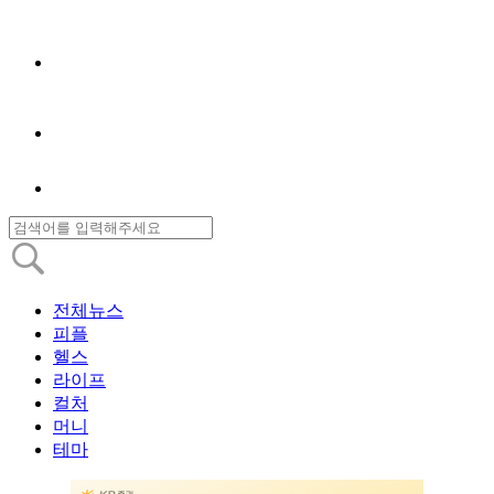
전체뉴스
피플
헬스
라이프
컬처
머니
테마