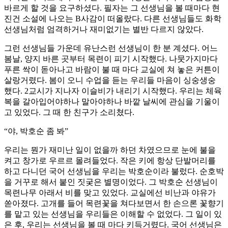
바르게 할 것을 요구하셨다. 필자는 그 선생님을 볼 때마다 현
진건 소설에 나오는 B사감이 떠올랐다. 다른 선생님들도 화학
선생님처럼 엄격하거나 재미없기는 별반 다르지 않았다.
그런 선생님들 가운데 유난스런 선생님이 한 분 계셨다. 어느
봄날, 양지 바른 곳부터 목련이 피기 시작했다. 나뭇가지마다
푸른 싹이 돋아나고 바람이 불 때 마다 교실에 쳐 놓은 커튼이
살랑거렸다. 봄이 오니 수업을 듣는 우리들 마음이 싱숭생숭
했다. 2교시가 지나자 이슬비가 내리기 시작했다. 우리는 체육
복을 갈아입어야하나 말아야하나 바깥 날씨에 관심을 기울이
고 있었다. 그 때 한 친구가 소리쳤다.
“야, 박호순 좀 봐”
우리는 뭔가 재미난 일이 없을까 하던 차였으므로 눈에 불을
켜고 창가로 우르르 몰려들었다. 작은 키에 항상 단발머리를
하고 다니던 국어 선생님을 우리는 박호순이라 불렀다. 순호박
을 거꾸로 해서 붙인 짓궂은 별명이었다. 그 박호순 선생님이
목련나무 아래서 비를 맞고 있었다. 교실에선 비난과 야유가
쏟아졌다. 고개를 들어 목련꽃을 쳐다보면서 한 손으론 꽃향기
를 맡고 있는 선생님을 우리들은 이해할 수 없었다. 그 일이 있
은 후, 우리는 선생님을 볼 때 마다 키득거렸다. 국어 선생님은