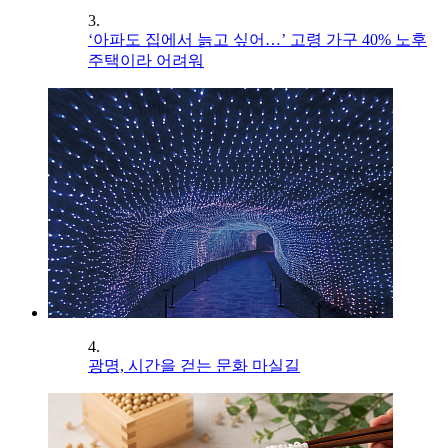
3.
‘아파도 집에서 늙고 싶어…’ 고령 가구 40% 노후
주택이라 어려워
4.
광명, 시간을 걷는 문화 마실길