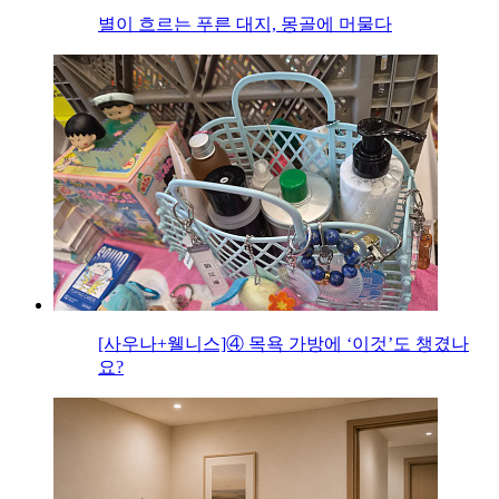
별이 흐르는 푸른 대지, 몽골에 머물다
[사우나+웰니스]④ 목욕 가방에 ‘이것’도 챙겼나
요?