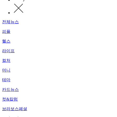
전체뉴스
피플
헬스
라이프
컬처
머니
테마
카드뉴스
컷&칼럼
브라보스페셜