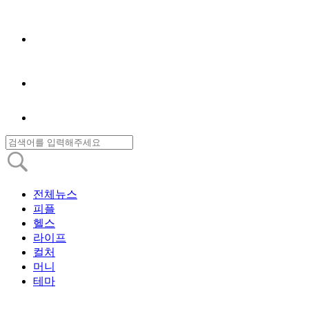
전체뉴스
피플
헬스
라이프
컬처
머니
테마