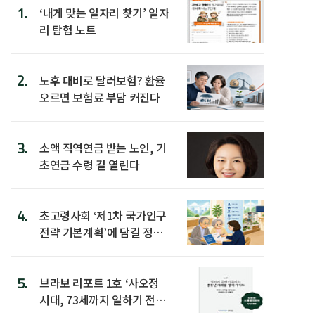
1.
‘내게 맞는 일자리 찾기’ 일자
리 탐험 노트
2.
노후 대비로 달러보험? 환율
오르면 보험료 부담 커진다
3.
소액 직역연금 받는 노인, 기
초연금 수령 길 열린다
4.
초고령사회 ‘제1차 국가인구
전략 기본계획’에 담길 정책
은
5.
브라보 리포트 1호 ‘사오정
시대, 73세까지 일하기 전략’