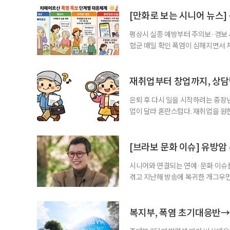
는 비 한 방울 보기 힘든 쾌적한 건
순한 휴양을 넘어 오감이 깨어나는 
[만화로 보는 시니어 뉴스]
평상시 실종 예방부터 주의보·경보
험군 매일 확인 폭염이 심해지면서 
하고, 폭염 주의보·경보가 내려지면
환자와 가족에게 폭염 행동요령을 직
매어르신은 인지기능 저하로 폭염 
재취업부터 창업까지, 상
있습니다. 외출
은퇴 후 다시 일을 시작하려는 중장
업이 달라 혼란스럽다. 재취업을 
여성새로일하기센터, 사회참여와 소
자신의 상황에 맞는 지원기관을 알고
준비부터 구직 수당까지 고용노동부
[브라보 문화 이슈] 유방암
업 지원 계획을 세
시니어와 연결되는 연예·문화 이슈를
겪고 지난해 방송에 복귀한 개그우먼
나 최근 개그맨 김영철의 유튜브 채
길을 끌었다. 투병 이후에도 자신의 
까. 오랜 방송 생활 뒤 전해진 투병
복지부, 폭염 초기대응반→