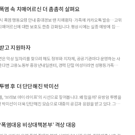
기 시즌을 맞아 지구상에서 즐길 수 있는 완벽한 기후를 선물한다. 올여름 단
특별한 여정을 원한다면, 미지의 매력으로 가득 찬 발리의 세 가지 얼굴
 폭염 속 치매어르신 더 촘촘히 살펴요
 시 폭염 행동요령 안내 중대경보 땐 치매환자·가족에 카카오톡 발송…고위
치매어르신에 대한 보호도 한층 강화됩니다. 평상시에는 실종 예방에 집중
 행동요령을 안내합니다. 특히 새롭게 마련된 ‘중대경보’ 단계에서는 치매
접 전달하고 온열질환 위험이 높은 어르신의 안전을 매일 확인합니다. 치
상황을 제대로 인식하거나 스스로 적절하게 대처하는 데 어려움을 겪을 수
담받고 지원하자
년은 막상 일자리를 찾으려 해도 정부와 지자체, 공공기관마다 운영하는 사
원한다면 고용노동부 중장년내일센터, 경력 단절 여성이라면 성평등가족부
득을 함께 원한다면 보건복지부 노인일자리사업이 출발점이 될 수 있다.
 활용하는 것만으로도 새로운 일을 시작하는 문턱이 훨씬 낮아진다. 취업
 국민취업지원제도 구직활동이 쉽지 않은 사람을 위한 제도다. 개인별 취
 투병 후 더 단단해진 박미선
, ‘브라보 마이 라이프’의 시선으로 짚어봅니다. 왜 떴을까? 유방암 투병을
 박미선이 더욱 단단해진 모습으로 대중의 공감과 응원을 받고 있다. 그러
널에 출연한 그는 방송 활동을 그만하라는 악성 댓글을 받았다고 고백해 눈
삶을 이어가고 있는 박미선은 왜 이전보다 더 큰 관심과 사랑을 받고 있을
 소식 박미선은 재치 있는 말솜씨와 공감 능력으로
‘폭염대응 비상대책본부’ 격상 대응