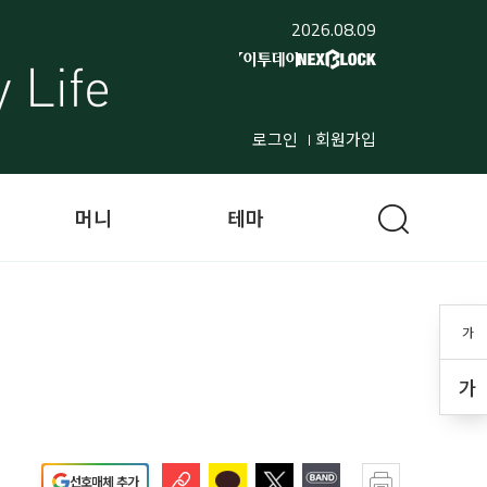
2026.08.09
로그인
회원가입
머니
테마
가
가
선호매체 추가