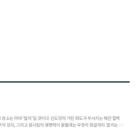
장소는 아마 ‘발리’일 것이다. 인도양의 거친 파도가 부서지는 해안 절벽
부의 성지, 그리고 원시림의 생명력이 꿈틀대는 우붓의 정글까지. 발리는 머
 여행자를 안내한다. 무더위와 장마로 지쳐가는 시기, 하지만 8월의 발리