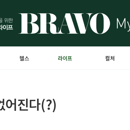
헬스
라이프
컬처
없어진다(?)