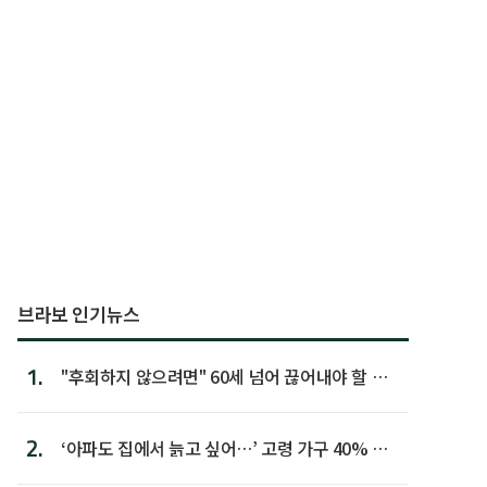
브라보 인기뉴스
1.
"후회하지 않으려면" 60세 넘어 끊어내야 할 사
람 1위
2.
‘아파도 집에서 늙고 싶어…’ 고령 가구 40% 노
후 주택이라 어...