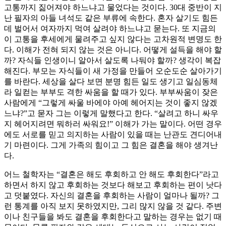
고통까지 짊어져야 하느냐고 물었다는 것이다. 30대 중반이 지
난 필자의 아들 녀석도 같은 부류에 속한다. 혼자 살기도 힘든
데 벌어서 여자까지 먹여 살려야 하느냐고 묻는다. 또 지금의
이 고통을 후세에게 물려주고 싶지 않다는 고차원적 변명도 한
다. 이해가 전혀 되지 않는 것은 아니다. 어떻게 설득을 해야 할
까? 자식들 인생이니 알아서 살도록 나둬야 할까? 생각이 복잡
해진다. 부모는 자식들이 새 가정을 만들어 오순도순 살아가기
를 바란다. 세상을 살다 보면 분명 힘든 일도 생기고 일심동체
라 일컫는 부부도 격한 싸움을 할 때가 있다. 부부싸움이 잦은
사람에게 “그렇게 싸울 바에야 아예 헤어지는 것이 좋지 않겠
느냐?”고 묻자 그는 이렇게 말했다고 한다. “살려고 하니 싸우
지 헤어지려면 뭐하러 싸워요!” 이해가 가는 말이다. 어떤 경우
에도 서로를 믿고 의지하는 사람이 있을 때는 난관도 견디어내
기 마련이다. 그게 가족의 힘이고 그 힘은 결혼을 해야 생겨난
다.
어느 철학자는 “결혼은 해도 후회하고 안 해도 후회한다”라고
하면서 하지 않고 후회하는 것보다 해보고 후회하는 편이 낫다
고 덧붙였다. 자신의 결혼을 후회하는 사람이 얼마나 될까? 그
런 통계를 아직 보지 못하였지만, 그리 많지 않을 것 같다. 주변
이나 친구들을 봐도 결혼을 후회한다고 말하는 경우는 없기 때