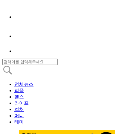
전체뉴스
피플
헬스
라이프
컬처
머니
테마