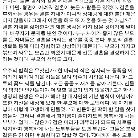
문이다. 물론 필자와 같은 세대는 독신으로 사는 사람이 적었
다. 다만, 형편이 어려워 결혼이 늦은 사람들은 있었다. 결혼을
후회하는 경우는 결혼 자체가 아니라 상대방에 대한 불만 때문
이지 않을까? 그래서 이혼을 해도 또 재혼을 하는 것 아닐까?
결혼 자체를 싫어한다면 재혼 생각은 하지 않을 것이기에 말이
다. 배우자가 문제될 뿐인 것이다. 부부 사이가 좋지 않은 부모
를 둔 자녀들은 결혼을 꺼리는 경우를 종종 본다. 부모의 결혼
생활을 통해 미리 경험하고 상상하기 때문이다. 부모가 지지고
볶으며 싸우는 모습만 봐왔기 때문에 선뜻 결혼을 결정하지 못
하는 것이다. 부모의 책임도 크다.
우주의 법칙은 무엇인가? 한 마리의 작은 잠자리도 종족을 이
어가기 위하여 가을 하늘을 날며 암수가 사랑을 나눈다. 한 그
루의 꽃도 씨를 남긴다. 모든 동물도 새끼를 낳아 기른다. 만물
의 영장인 인간들이야 더 말할 필요가 없지 않을까? 고귀한 새
생명의 탄생은 우리가 해야 할 대자연의 기본 법칙이 아닐까?
또한 자신을 세상에 있게 한 부모에 대한 보답이다. 왜 자기를
낳아 이렇게 고생하게 만들었냐고 반문하면 딱히 할 말을 찾기
힘들다. 그러나 결혼해서 참기름이 쏟아지도록 행복하게 사는
부부가 얼마나 많은가? 검은 머리가 파뿌리가 되도록 서로를
의지하며 행복하게 사는 노부부들을 보면 부럽다. 그들은 분명
결혼은 안 하면 후회한다고 말할 것 같다. 70대까지 독신으로