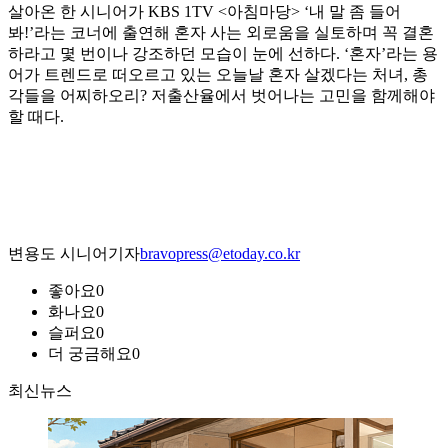
살아온 한 시니어가 KBS 1TV <아침마당> ‘내 말 좀 들어
봐!’라는 코너에 출연해 혼자 사는 외로움을 실토하며 꼭 결혼
하라고 몇 번이나 강조하던 모습이 눈에 선하다. ‘혼자’라는 용
어가 트렌드로 떠오르고 있는 오늘날 혼자 살겠다는 처녀, 총
각들을 어찌하오리? 저출산율에서 벗어나는 고민을 함께해야
할 때다.
변용도 시니어기자
bravopress@etoday.co.kr
좋아요
0
화나요
0
슬퍼요
0
더 궁금해요
0
최신뉴스