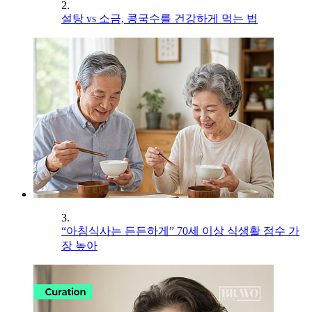
2.
설탕 vs 소금, 콩국수를 건강하게 먹는 법
3.
“아침식사는 든든하게” 70세 이상 식생활 점수 가
장 높아