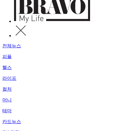
전체뉴스
피플
헬스
라이프
컬처
머니
테마
카드뉴스