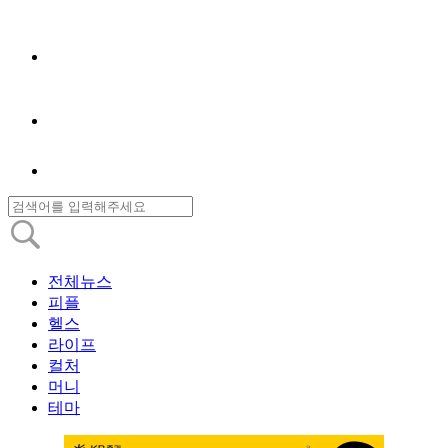
전체뉴스
피플
헬스
라이프
컬처
머니
테마