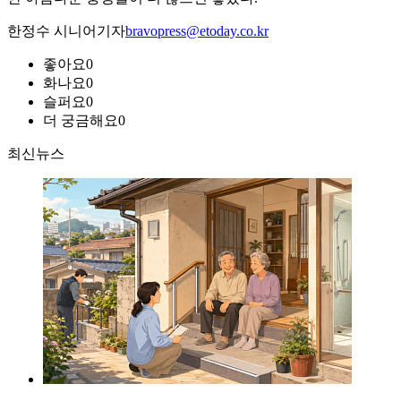
한정수 시니어기자
bravopress@etoday.co.kr
좋아요
0
화나요
0
슬퍼요
0
더 궁금해요
0
최신뉴스