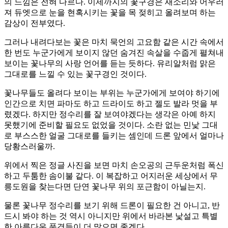
의 느낌은 전혀 다르다. 이제까지의 꽃구경은 새소리와 어우러
져 듀엣으로 눈을 현혹시키는 꽃을 목 젖히고 올려보며 하는
감상이 전부였다.
그러나 내려다보는 꽃은 마치 묵언의 고요함 같은 시간 속에서
한 번도 누군가에게 보이지 않던 숨겨진 속살을 수줍게 펼쳐내
보이는 꽃나무의 사랑 언어를 듣는 듯하다. 유리알처럼 맑은
그대로를 느낄 수 있는 꽃구경인 것이다.
꽃나무들도 올려다 보이는 부위는 누군가에게 보여야 하기에
인간으로 치면 파마도 하고 드라이도 하고 젤도 발라 멋을 부
렸겠다. 하지만 정수리를 잘 보여야겠다는 생각은 아예 하지
못했기에 준비할 필요도 없었을 것이다. 소란 없는 민낯 그대
로 부스스한 얼굴 그대로를 들키는 셈인데 드론 앞에서 얼마나
당황스러울까.
위에서 찍은 정글 사진을 보면 마치 손오공의 근두운처럼 폭신
하고 두툼한 솜이불 같다. 이 복잡하고 어지러운 세상에서 무
릉도원을 찾는다면 단연 꽃나무 위의 포근함이 아닐는지.
물론 꽃나무 정수리를 보기 위해 드론이 필요한 건 아니고, 반
드시 봐야 하는 것 역시 아니지만 위에서 바라본 낯설고 특별
한 아름다운 풍경들이 더 많으면 좋겠다.