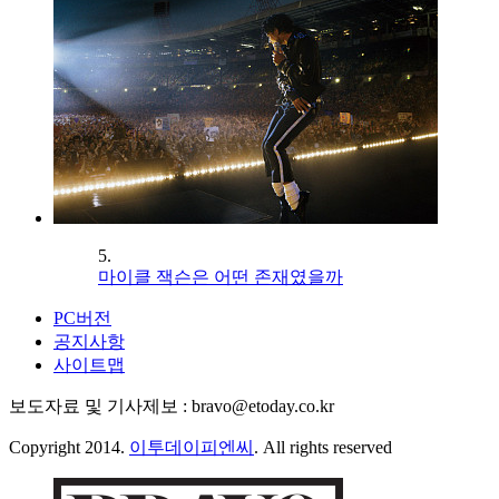
5.
마이클 잭슨은 어떤 존재였을까
PC버전
공지사항
사이트맵
보도자료 및 기사제보 : bravo@etoday.co.kr
Copyright 2014.
이투데이피엔씨
. All rights reserved