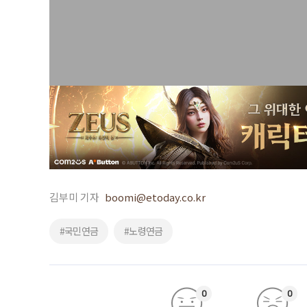
김부미 기자
boomi@etoday.co.kr
#국민연금
#노령연금
0
0