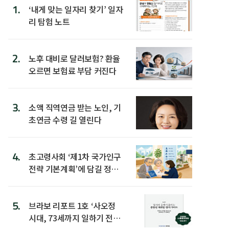
1.
‘내게 맞는 일자리 찾기’ 일자
리 탐험 노트
2.
노후 대비로 달러보험? 환율
오르면 보험료 부담 커진다
3.
소액 직역연금 받는 노인, 기
초연금 수령 길 열린다
4.
초고령사회 ‘제1차 국가인구
전략 기본계획’에 담길 정책
은
5.
브라보 리포트 1호 ‘사오정
시대, 73세까지 일하기 전략’