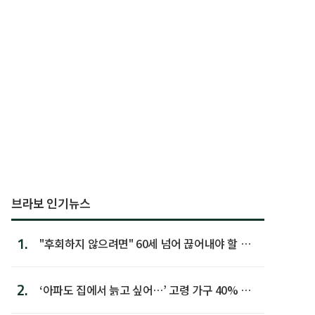
브라보 인기뉴스
1.
"후회하지 않으려면" 60세 넘어 끊어내야 할 사
람 1위
2.
‘아파도 집에서 늙고 싶어…’ 고령 가구 40% 노
후 주택이라 어...