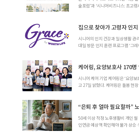
술포럼’과 ‘시니어비즈니스: 초고령
사회가 가져올 사회·경제적 변화에 
협력 기반을 넓히기 위해 마련됐다.
계하다’를 주제로 기조강연을 한다. 
집으로 찾아가 고령자 인지·
시니어의 인지 건강과 일상생활 관리
대일 방문 인지 훈련 프로그램 ‘그레
1~2회 이용자의 집을 방문해 인지
해 고령자의 외로움을 덜고, 식사와 
사용하는 자체 개발 워크북이 활용된다
케어링, 요양보호사 170명
시니어 케어 기업 케어링은 ‘요양보호
고 27일 밝혔다. 케어링은 돌봄 
기 위해 매년 명예 요양보호사를 선
동안 돌본 사례 등을 기준으로 각 
점에서 선정된 요양보호사들에게 위
“은퇴 후 얼마 필요할까” 
지식
50세 이상 적정 노후생활비 개인 월
인연금 예상액 확인해야 물가 상승·
를 맞아 은퇴를 앞둔 중장년층의 가장
액을 노후자금으로 마련하는 것보다 