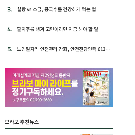
3.
설탕 vs 소금, 콩국수를 건강하게 먹는 법
4.
팔자주름 생겨 고민이라면 지금 해야 할 일
5.
노인일자리 안전관리 강화, 안전전담인력 613명
첫 배치
브라보 추천뉴스