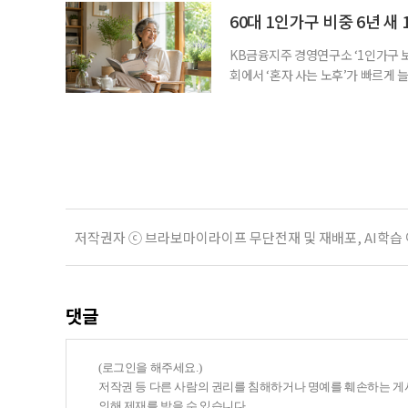
준비의 출발점이라는 조언이 나온다
60대 1인가구 비중 6년 새 
KB금융지주 경영연구소 ‘1인가구 보
회에서 ‘혼자 사는 노후’가 빠르게 늘
승하면서 고령층의 주거와 돌봄, 건강
KB금융지주 경영연구소가 최근 발표한
804만5000가구로 전체 가구의 36
저작권자 ⓒ 브라보마이라이프 무단전재 및 재배포, AI학습
댓글