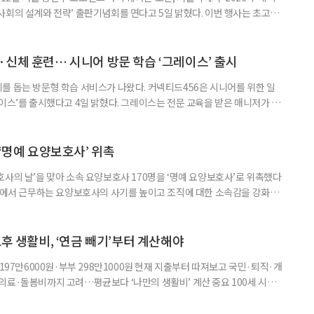
사회의 설계와 전략’ 출판기념회를 연다고 5일 밝혔다. 이번 행사는 초고령
대응하기 위한 정책과 산업 전략을 논의하고, 학계와 산업계, 정책 현장의
 학술포럼에서는 김형수 호서대 교수가 ‘시니어비즈니스, 초고령사회를 설
이어 공동저자들이 돌봄과 금융, 헬스케어, 여가, 식품, 디지털 기술 등
신체 훈련… 시니어 방문 학습 ‘그레이스’ 출시
를 돕는 방문형 학습 서비스가 나왔다. 커넥티드456은 시니어를 위한 일
이스’를 출시했다고 4일 밝혔다. 그레이스는 전문 교육을 받은 매니저가 주
 훈련과 신체 활동을 진행하는 서비스다. 정기적인 대화와 정서적 교류를 통
약 복용 여부 등 일상생활 상태도 함께 살핀다. 인지 훈련에는 종이와 펜을
. 문제는 기억력과 주의집중력, 언어능력, 시공간 능력, 계산 능
 ‘명예 요양보호사’ 위촉
사의 날’을 맞아 소속 요양보호사 170명을 ‘명예 요양보호사’로 위촉했다
현장에서 근무하는 요양보호사의 사기를 높이고 조직에 대한 소속감을 강화하
정하고 있다. 돌봄 난도가 높은 어르신을 담당하거나 한 명의 어르신을 오랫
지역본부장의 추천을 받아 선정한다. 올해는 광주와 부산을 비롯한 전국 직영
촉장과 감사 편지를 전달했다. 우수 요양보호사들이 현장에서 쌓은 돌봄
노후 생활비, ‘연금 빼기’부터 계산해야
 197만6000원·부부 298만1000원 현재 지출부터 따져보고 국민·퇴직·개
의료·돌봄비까지 고려…평균보다 ‘나만의 생활비’ 계산 중요 100세 시대
 큰 고민 중 하나는 ‘노후에 한 달에 얼마가 필요할까’다. 막연히 일정한 금
은퇴 후 필요한 생활비와 받을 수 있는 연금을 먼저 계산해 보는 것이 노후