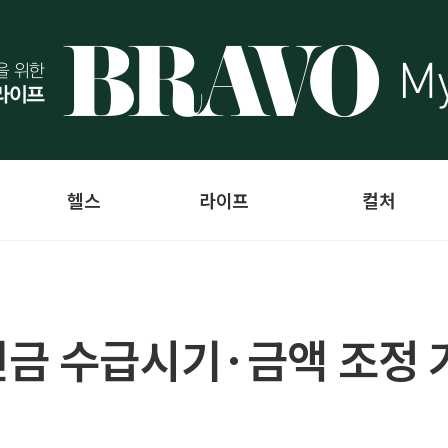
헬스
라이프
컬처
금 수급시기·금액 조정 