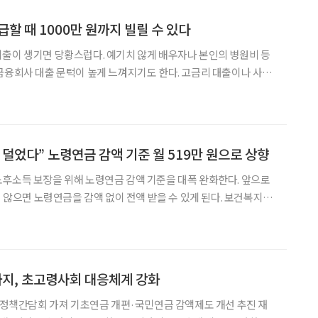
할 때 1000만 원까지 빌릴 수 있다
출이 생기면 당황스럽다. 예기치 않게 배우자나 본인의 병원비 등
금융회사 대출 문턱이 높게 느껴지기도 한다. 고금리 대출이나 사적
연금공
단의 ‘노후긴급자금 대부’ 이른바 실버론을 활용할 수 있다. 누가 신청할
 덜었다” 노령연금 감액 기준 월 519만 원으로 상향
후소득 보장을 위해 노령연금 감액 기준을 대폭 완화한다. 앞으로
않으면 노령연금을 감액 없이 전액 받을 수 있게 된다. 보건복지부
금 소득활동 감액제도 개선안을 시행한다고 16일 밝혔다. 이번 제도
후에도 경제활동을 이어가는 고령층의 근로 의욕
지, 초고령사회 대응체계 강화
개편·국민연금 감액제도 개선 추진 재