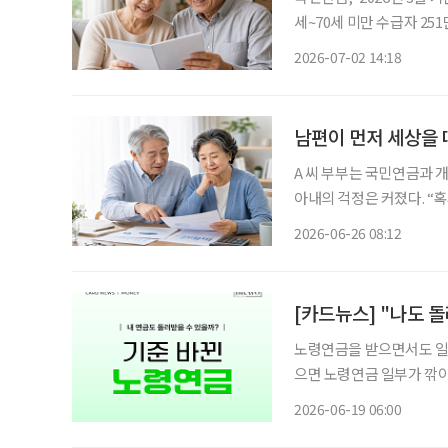
세~70세 미만 수급자 251만
받는 65세 이상 고령층이 
2026-07-02 14:18
넘어섰고, 80세 이상 수급
남편이 먼저 세상을 
A 씨 부부는 국민연금과 
아내의 걱정은 커졌다. “혹시 남편이 먼저 세상을 떠나면 앞으로 생활비는 어떻게 하지?” 노
후를 준비하면서 매달 연금
2026-06-26 08:12
상을 떠난 뒤 남은 가족이
[카드뉴스] "나도 
노령연금을 받으면서도 일을
으면 노령연금 일부가 깎이는
에서 519만 3511원으로 200만 원 상향
2026-06-19 06:00
나 사업소득이 있는 경우,