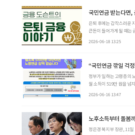
국민연금 받는다면, 급
은퇴 후에는 갑작스러운 지
큰돈이 들어가게 될 때는 
대출을 이용할 수밖에 없다. 다행히 국민연금을 받고 있다면 도움을 받을 수 있다. 국민
2026-06-18 13:25
“국민연금 깎일 걱정
정부가 일하는 고령층의 노
월 소득이 519만 원을 넘지 
는 오는 17일부터 노령연
2026-06-16 13:47
개편은 국민연금 수급 이
노후소득부터 돌봄까
정은경 복지부 장관, 11일 정책간담회 가져 기초연금 