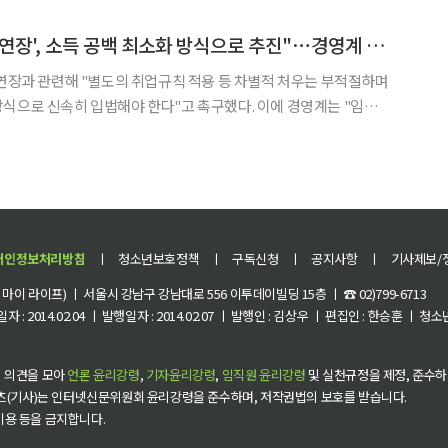
을 둘러싼 서울시와 기획재정부의 갈등, 대구시의 무임승차 대상
노동계 "'정년 65세 연장', 소득 공백 최소화 방식으로 추진"⋯경영계 "임금체계 개편 우선"
 연장과 관련해 "별도의 취업규칙 적용 등 차별적 처우는 부적절하며
식으로 신속히 입법해야 한다"고 촉구했다. 이에 경영계는 "임금
국노동조합총연맹(한국노총)과 전국민주
은 국회에서 박홍배·이용우 더불어민주당 의원과 정혜경 진보당
개인정보처리방침
ㅣ
청소년보호정책
ㅣ
구독신청
ㅣ
공지사항
ㅣ
기사제보/
이 라이프) ㅣ 서울시 강남구 강남대로 556 이투데이빌딩 15층 ㅣ ☎ 02)799-6713
 : 2014.02.04 ㅣ 발행일자 : 2014.02.07 ㅣ 발행인 : 김상우 ㅣ 편집인 : 한승훈 ㅣ
 의견을 모아
언론 윤리강령
,
기자윤리강령
,
임직원 윤리강령
및 실천규정을 제정, 준수하
츠(기사)는 인터넷신문위원회 윤리강령을 준수하며, 저작권법의 보호를 받습니다.
 이용 등을 금지합니다.