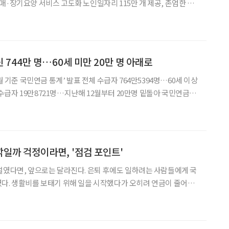
매·장기요양 서비스 고도화 노인일자리 115만 개 제공, 존엄한 임
소득 보장 강화와 지역사회 통합돌봄 확대, 장
 744만 명…60세 미만 20만 명 아래로
2월 기준 국민연금 통계’ 발표 전체 수급자 764만5394명…60세 이상
744만 명을 넘어서는 등 증가세를 이어가고 있다. 반면 60세 미만 수
내려가며 감소세를 보
일까 걱정이라면, '점검 포인트'
는 달라진다. 은퇴 후에도 일하려는 사람들에게 국
다. 생활비를 보태기 위해 일을 시작했다가 오히려 연금이 줄어들
 때문이다. “조금 더 벌려고 일했는데, 연금이 깎이면 무슨 소용이
있나”라는 생각도 들었다. 하지만 앞으로는 이런 부담이 조금 줄어들 전망이다.