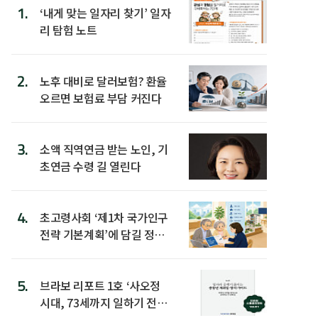
1.
‘내게 맞는 일자리 찾기’ 일자
리 탐험 노트
2.
노후 대비로 달러보험? 환율
오르면 보험료 부담 커진다
3.
소액 직역연금 받는 노인, 기
초연금 수령 길 열린다
4.
초고령사회 ‘제1차 국가인구
전략 기본계획’에 담길 정책
은
5.
브라보 리포트 1호 ‘사오정
시대, 73세까지 일하기 전략’