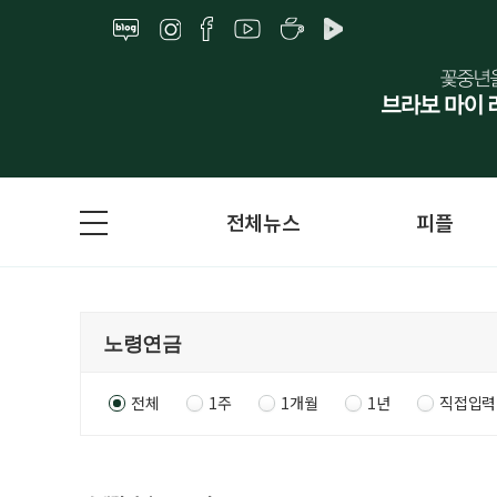
전체뉴스
피플
전체
1주
1개월
1년
직접입력