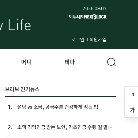
2026.08.07
로그인
회원가입
머니
테마
브라보 인기뉴스
가
1.
설탕 vs 소금, 콩국수를 건강하게 먹는 법
가
2.
소액 직역연금 받는 노인, 기초연금 수령 길 열린
다