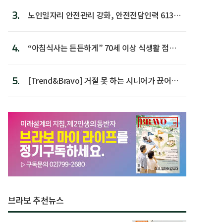
3.
노인일자리 안전관리 강화, 안전전담인력 613명
첫 배치
4.
“아침식사는 든든하게” 70세 이상 식생활 점수
가장 높아
5.
[Trend&Bravo] 거절 못 하는 시니어가 끊어야
할 행동 5
브라보 추천뉴스