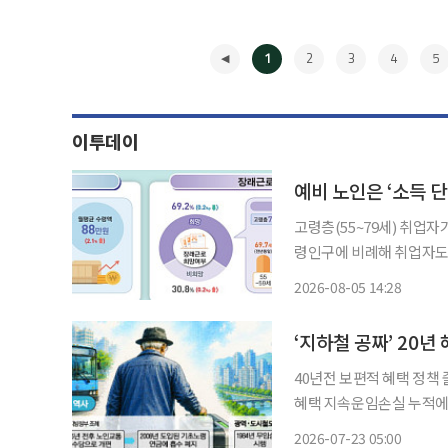
1
2
3
4
5
이투데이
고령층(55~79세) 취업자
령인구에 비례해 취업자도 
도 단절된다. 65세 이상은
2026-08-05 14:28
일을 해야 생계를 유지한다
◀
40년전 보편적 혜택 정책
혜택 지속운임손실 누적에 세대
(이하 지하철) 무임승차를
2026-07-23 05:00