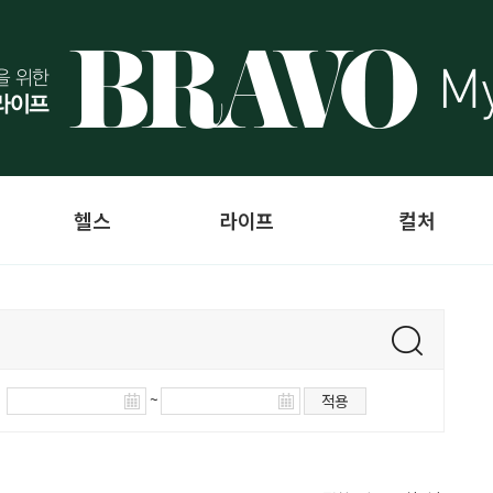
헬스
라이프
컬처
~
적용