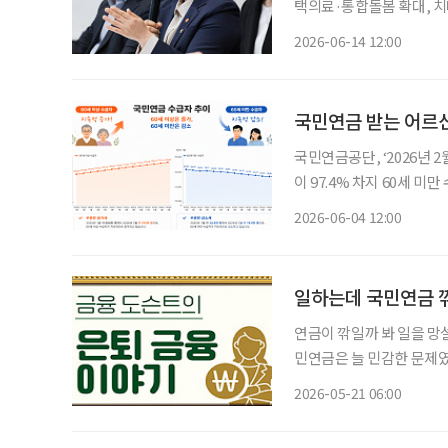
택의료·통합돌봄 확대, 치
종 지원체계 마련 정은경 보건복지부 장관이 정부 출범 1주년을 맞아 정책 성과와 향후 과제
2026-06-14 12:00
를 제시했다. 핵심은 노후
국민연금 받는 어르신
국민연금공단, ‘2026년 
이 97.4% 차지 60세 미만 수급자 19만8721명…지난해 12월부터 20만명 밑돌아 국민연금을
받는 60세 이상 수급자가 
2026-06-04 12:00
급자는 20만 명 아래로 
일하는데 국민연금 깎
연금이 깎일까 봐 일을 망설였다면, 앞으로
민연금은 늘 민감한 문제였
까 걱정하는 경우가 많았기
2026-05-21 06:00