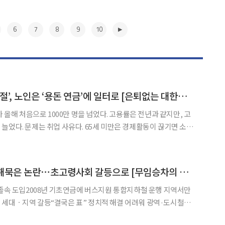
6
7
8
9
10
예비 노인은 ‘소득 단절’, 노인은 ‘용돈 연금’에 일터로 [은퇴없는 대한민국]
가 올해 처음으로 1000만 명을 넘었다. 고용률은 전년과 같지만, 고
늘었다. 문제는 취업 사유다. 65세 미만은 경제활동이 끊기면 소득
 연금이 ‘용돈’ 수준이다. 자산이나 재산소득이 넉넉한 게 아니라면
. 장래 근로를 희망하는 고령층의 절반 이상은 ‘
▶
‘지하철 공짜’ 20년 해묵은 논란⋯초고령사회 갈등으로 [무임승차의 역설 中]
 졸속 도입2008년 기초연금에 버스지원 통합지하철 운행 지역서만
ㆍ지역 갈등“결국은 표” 정치적 해결 어려워 광역·도시철도
 둘러싼 갈등이 확산한 건 2023년 이후다. 운영기관들의 운임손실