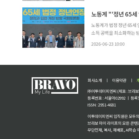
부담, 대중교통 요금 인상
노동계가 법정 정년 65세
소득 공백을 최소화하는 방
체계 개편이 우선"이라며 신중론을 펼쳤다. 23일 한
2026-06-23 10:00
노동조합총연맹(민주노총)
회사소개
ㅣ
이용약관
ㅣ
㈜이투데이피엔씨 (제호 : 브라보 마
등록번호 : 서울아02992 ㅣ 등록일자
ISSN : 2951-4681
이투데이피엔씨 임직원은 모두의
브라보 마이 라이프의 모든 콘텐
무단전재, 복사, 재배포, AI학습