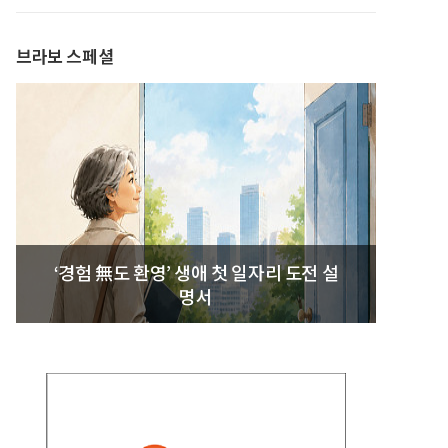
발간
브라보 스페셜
‘경험 無도 환영’ 생애 첫 일자리 도전 설
명서