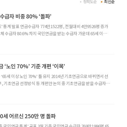
정확도순
최신순
수급자 비중 80% ‘돌파’
표’ 통계 발표 연금수급자 774만1522명, 전월대비 4만9526명 증가
차지 국민연금을 받는 수급자 가운데 65세 이상
 것으로 나타났다. 연령대별로는 65세 이상 70세 미만 수급자가 가
세 미만이 뒤를 이었
 ‘노인 70%’ 기준 개편 ‘이목’
‘65세 이상 노인 70%’ 틀 유지 2014년 기초연금으로 바뀌면서 선
금 선정방식 등 개편안 논의 중 기초연금을 받을 수급자를
만에 개편될지 이목이 쏠리고 있다. 21일 보건복지부에 따르
%가 기초연금을 받을 수 있
0세 어르신 250만 명 돌파
기준 국민연금 통계’ 공표 3월 기준 국민연금 수급자 769만1996명 65