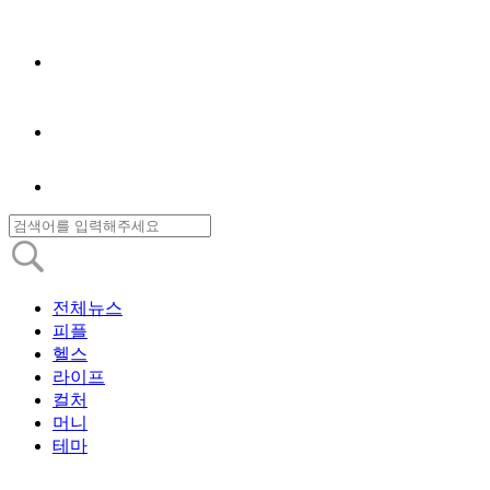
전체뉴스
피플
헬스
라이프
컬처
머니
테마