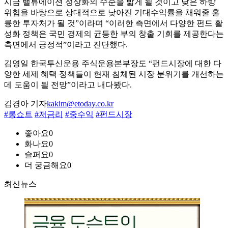
시금 밸류에이션 정상화의 수준을 밟게 될 것이고 낮은 하방
위험을 바탕으로 상대적으로 낮아진 기대수익률을 채워줄 훌
륭한 투자처가 될 것”이라며 “이러한 측면에서 다양한 펀드 활
성화 정책은 국민 경제의 균등한 부의 창출 기회를 제공한다는
측면에서 긍정적”이라고 진단했다.
김영일 한국투신운용 주식운용본부장도 “펀드시장에 대한 다
양한 세제 혜택 정책들이 현재 침체된 시장 분위기를 개선하는
데 도움이 될 전망”이라고 내다봤다.
김경아 기자
kakim@etoday.co.kr
#롱쇼트
#저금리
#중수익
#펀드시장
좋아요
0
화나요
0
슬퍼요
0
더 궁금해요
0
최신뉴스