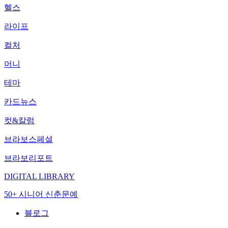
헬스
라이프
컬처
머니
테마
카드뉴스
컷&칼럼
브라보스페셜
브라보리포트
DIGITAL LIBRARY
50+ 시니어 신춘문예
블로그