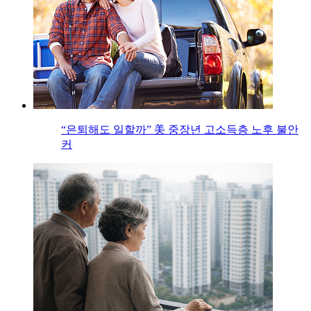
“은퇴해도 일할까” 美 중장년 고소득층 노후 불안
커