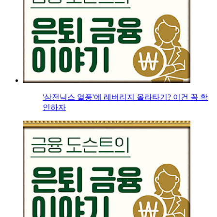
'삼전닉스 열풍'에 레버리지 올라타기? 이건 꼭 확
인하자