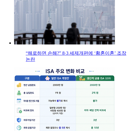
“해로하면 손해?” 8·3 세제개편에 ‘황혼이혼’ 조장
논란