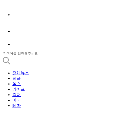
전체뉴스
피플
헬스
라이프
컬처
머니
테마