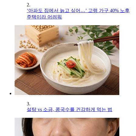
2.
‘아파도 집에서 늙고 싶어…’ 고령 가구 40% 노후
주택이라 어려워
3.
설탕 vs 소금, 콩국수를 건강하게 먹는 법