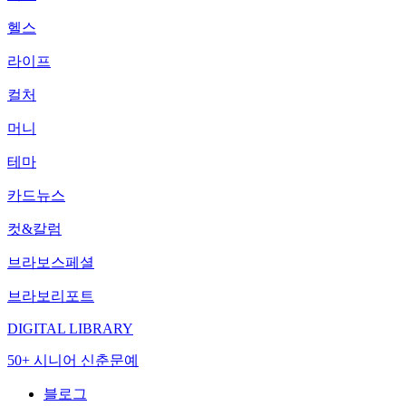
헬스
라이프
컬처
머니
테마
카드뉴스
컷&칼럼
브라보스페셜
브라보리포트
DIGITAL LIBRARY
50+ 시니어 신춘문예
블로그