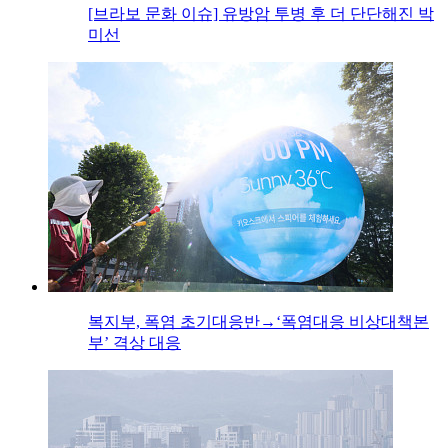
[브라보 문화 이슈] 유방암 투병 후 더 단단해진 박
미선
복지부, 폭염 초기대응반→‘폭염대응 비상대책본
부’ 격상 대응