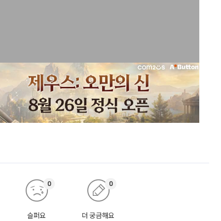
0
0
슬퍼요
더 궁금해요