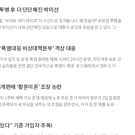
 활용하는 것만으로도 새로운 일을 시작하는 문턱이 훨씬 낮아진다. 취업
 국민취업지원제도 구직활동이 쉽지 않은 사람을 위한 제도다. 개인별 취
 투병 후 더 단단해진 박미선
, ‘브라보 마이 라이프’의 시선으로 짚어봅니다. 왜 떴을까? 유방암 투병을
 박미선이 더욱 단단해진 모습으로 대중의 공감과 응원을 받고 있다. 그러
널에 출연한 그는 방송 활동을 그만하라는 악성 댓글을 받았다고 고백해 눈
삶을 이어가고 있는 박미선은 왜 이전보다 더 큰 관심과 사랑을 받고 있을
 소식 박미선은 재치 있는 말솜씨와 공감 능력으로
‘폭염대응 비상대책본부’ 격상 대응
구 설치 및 운영 폭염 중대본 해제 시까지 24시간 운영, 취약계층 보호 강
리 실외활동 전면 중단 전국적으로 폭염이 확대·장기화하면서 정부가 기존
’로 격상했다. 7일 보건복지부에 따르면 정은경 장관 주재로 폭염 대응
본부를 구성·운영하기로 했다. 이번 조치는 지난 2일 폭염 중앙재난안전대
령된 이후에도 폭염이 전국적으로 확대되고 장기화한 데 따른 것이다. 기존에
제개편에 ‘황혼이혼’ 조장 논란
뒤 1주택 혜택 가능 존재 해로에 노후 부담 증가 막아야 정부가 3일 발표한
주택자의 세 부담을 낮추는 데 초점을 맞추면서, 각각 집 한 채를 보유한
것보다 이혼이 경제적으로 유리해질 수 있다는 분석이 나온다. 종합부동산
1주택 공제와 세액공제 적용 여부는 부부를 하나의 세대로 묶어 판단한다. 부
 세대가 두 채를 가진 것으로 보지만, 실제 이혼해 주거와 생계를 분
수 있다” 기존 가입자 주목!