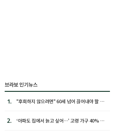
브라보 인기뉴스
1.
"후회하지 않으려면" 60세 넘어 끊어내야 할 사
람 1위
2.
‘아파도 집에서 늙고 싶어…’ 고령 가구 40% 노
후 주택이라 어...