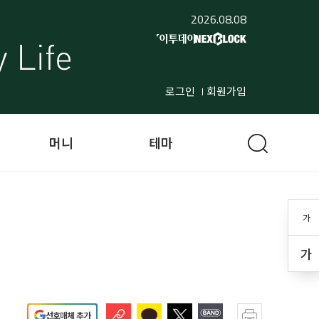
2026.08.08
로그인
회원가입
머니
테마
가
가
선호매체 추가