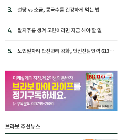
3.
설탕 vs 소금, 콩국수를 건강하게 먹는 법
4.
팔자주름 생겨 고민이라면 지금 해야 할 일
5.
노인일자리 안전관리 강화, 안전전담인력 613명
첫 배치
브라보 추천뉴스