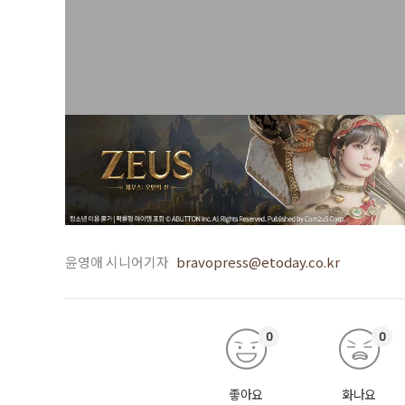
윤영애 시니어기자
bravopress@etoday.co.kr
0
0
좋아요
화나요