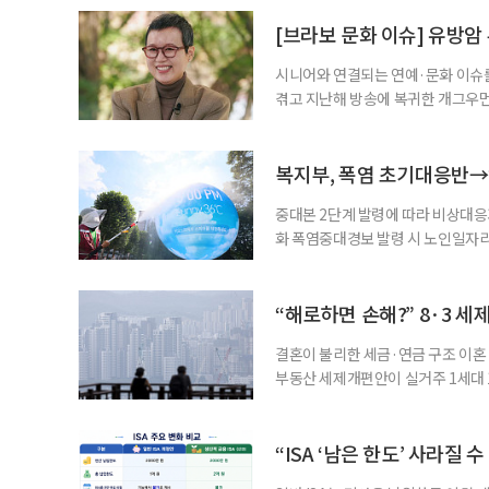
자신의 상황에 맞는 지원기관을 알고
준비부터 구직 수당까지 고용노동부
[브라보 문화 이슈] 유방암
업 지원 계획을 세
시니어와 연결되는 연예·문화 이슈를
겪고 지난해 방송에 복귀한 개그우먼
나 최근 개그맨 김영철의 유튜브 채
길을 끌었다. 투병 이후에도 자신의 
까. 오랜 방송 생활 뒤 전해진 투병
복지부, 폭염 초기대응반→
중대본 2단계 발령에 따라 비상대응기
화 폭염중대경보 발령 시 노인일자
초기대응반을 ‘폭염대응 비상대책본부
긴급회의를 열고 폭염대응 비상대책
책본부(중대본) 2단계(심각)가 발
“해로하면 손해?” 8·3 세
운영
결혼이 불리한 세금·연금 구조 이혼 
부동산 세제개편안이 실거주 1세대 1
고령 부부에게는 혼인을 유지하는 
세는 개인별로 부과하지만, 1세대 
부가 각자 집 한 채씩을 보유하면 한
“ISA ‘남은 한도’ 사라질 