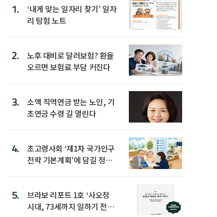
1.
‘내게 맞는 일자리 찾기’ 일자
리 탐험 노트
2.
노후 대비로 달러보험? 환율
오르면 보험료 부담 커진다
3.
소액 직역연금 받는 노인, 기
초연금 수령 길 열린다
4.
초고령사회 ‘제1차 국가인구
전략 기본계획’에 담길 정책
은
5.
브라보 리포트 1호 ‘사오정
시대, 73세까지 일하기 전략’