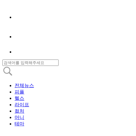
전체뉴스
피플
헬스
라이프
컬처
머니
테마