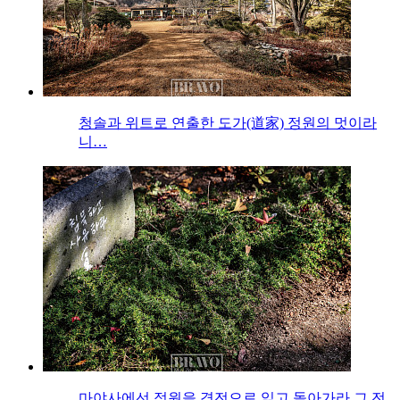
청솔과 위트로 연출한 도가(道家) 정원의 멋이라
니…
마야사에선 정원을 경전으로 읽고 돌아가라 그 전