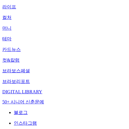
라이프
컬처
머니
테마
카드뉴스
컷&칼럼
브라보스페셜
브라보리포트
DIGITAL LIBRARY
50+ 시니어 신춘문예
블로그
인스타그램