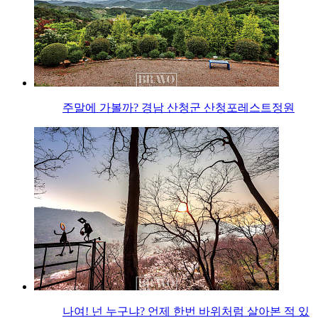
주말에 가볼까? 경남 산청군 산청포레스트정원
나여! 넌 누구냐? 언제 한번 바위처럼 살아본 적 있