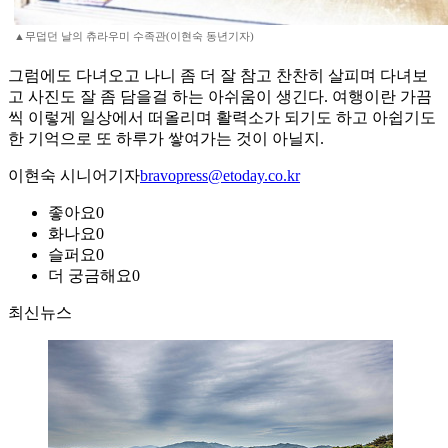
▲무덥던 날의 츄라우미 수족관(이현숙 동년기자)
그럼에도 다녀오고 나니 좀 더 잘 참고 찬찬히 살피며 다녀보
고 사진도 잘 좀 담을걸 하는 아쉬움이 생긴다. 여행이란 가끔
씩 이렇게 일상에서 떠올리며 활력소가 되기도 하고 아쉽기도
한 기억으로 또 하루가 쌓여가는 것이 아닐지.
이현숙 시니어기자
bravopress@etoday.co.kr
좋아요
0
화나요
0
슬퍼요
0
더 궁금해요
0
최신뉴스