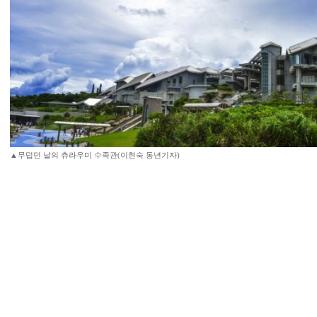
▲무덥던 날의 츄라우미 수족관(이현숙 동년기자)