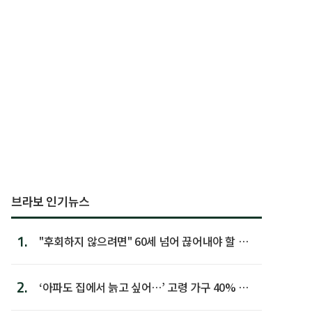
브라보 인기뉴스
1.
"후회하지 않으려면" 60세 넘어 끊어내야 할 사
람 1위
2.
‘아파도 집에서 늙고 싶어…’ 고령 가구 40% 노
후 주택이라 어...