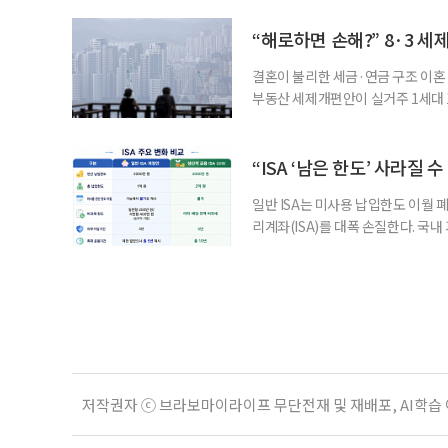
긴급회의를 열고 폭염대응 비상대책
책본부(중대본) 2단계(심각)가 발
“해로하면 손해?” 8·3 세
운영
결혼이 불리한 세금·연금 구조 이혼 
부동산 세제개편안이 실거주 1세대 1
고령 부부에게는 혼인을 유지하는 
세는 개인별로 부과하지만, 1세대 
부가 각자 집 한 채씩을 보유하면 한
“ISA ‘남은 한도’ 사라질 
일반 ISA는 미사용 납입한도 이월 
리계좌(ISA)를 대폭 손질한다. 국
금융 ISA’를 새로 만들고, 일정 
기존 ISA 가입자라면 이번 개편안에
기 때문이다. 지난 3일 발표된 세제
저작권자 ⓒ 브라보마이라이프 무단전재 및 재배포, AI학습