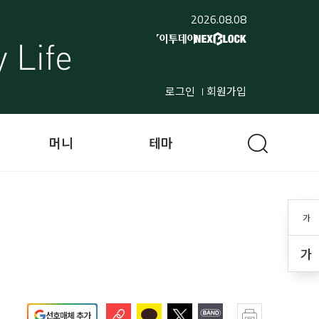
2026.08.08
로그인
회원가입
머니
테마
가
가
선호매체 추가