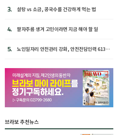
3.
설탕 vs 소금, 콩국수를 건강하게 먹는 법
4.
팔자주름 생겨 고민이라면 지금 해야 할 일
5.
노인일자리 안전관리 강화, 안전전담인력 613명
첫 배치
브라보 추천뉴스