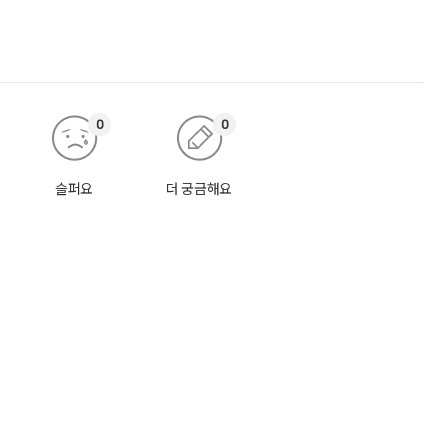
0
0
슬퍼요
더 궁금해요