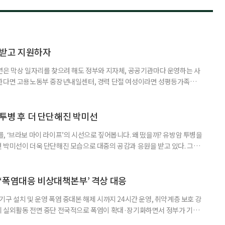
담받고 지원하자
년은 막상 일자리를 찾으려 해도 정부와 지자체, 공공기관마다 운영하는 사
원한다면 고용노동부 중장년내일센터, 경력 단절 여성이라면 성평등가족부
득을 함께 원한다면 보건복지부 노인일자리사업이 출발점이 될 수 있다.
 활용하는 것만으로도 새로운 일을 시작하는 문턱이 훨씬 낮아진다. 취업
 국민취업지원제도 구직활동이 쉽지 않은 사람을 위한 제도다. 개인별 취
 투병 후 더 단단해진 박미선
, ‘브라보 마이 라이프’의 시선으로 짚어봅니다. 왜 떴을까? 유방암 투병을
 박미선이 더욱 단단해진 모습으로 대중의 공감과 응원을 받고 있다. 그러
널에 출연한 그는 방송 활동을 그만하라는 악성 댓글을 받았다고 고백해 눈
삶을 이어가고 있는 박미선은 왜 이전보다 더 큰 관심과 사랑을 받고 있을
 소식 박미선은 재치 있는 말솜씨와 공감 능력으로
‘폭염대응 비상대책본부’ 격상 대응
구 설치 및 운영 폭염 중대본 해제 시까지 24시간 운영, 취약계층 보호 강
리 실외활동 전면 중단 전국적으로 폭염이 확대·장기화하면서 정부가 기존
’로 격상했다. 7일 보건복지부에 따르면 정은경 장관 주재로 폭염 대응