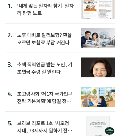
1.
‘내게 맞는 일자리 찾기’ 일자
리 탐험 노트
2.
노후 대비로 달러보험? 환율
오르면 보험료 부담 커진다
3.
소액 직역연금 받는 노인, 기
초연금 수령 길 열린다
4.
초고령사회 ‘제1차 국가인구
전략 기본계획’에 담길 정책
은
5.
브라보 리포트 1호 ‘사오정
시대, 73세까지 일하기 전략’