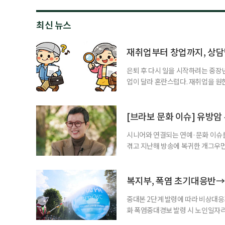
최신 뉴스
재취업부터 창업까지, 상
은퇴 후 다시 일을 시작하려는 중장
업이 달라 혼란스럽다. 재취업을 
여성새로일하기센터, 사회참여와 소
자신의 상황에 맞는 지원기관을 알고
준비부터 구직 수당까지 고용노동부
[브라보 문화 이슈] 유방암
업 지원 계획을 세
시니어와 연결되는 연예·문화 이슈를
겪고 지난해 방송에 복귀한 개그우먼
나 최근 개그맨 김영철의 유튜브 채
길을 끌었다. 투병 이후에도 자신의 
까. 오랜 방송 생활 뒤 전해진 투병
복지부, 폭염 초기대응반→
중대본 2단계 발령에 따라 비상대응기
화 폭염중대경보 발령 시 노인일자
초기대응반을 ‘폭염대응 비상대책본부