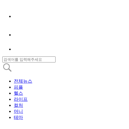
전체뉴스
피플
헬스
라이프
컬처
머니
테마