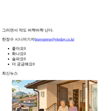
그러면서 약도 바짝바짝 난다.
한정수 시니어기자
bravopress@etoday.co.kr
좋아요
0
화나요
0
슬퍼요
0
더 궁금해요
0
최신뉴스