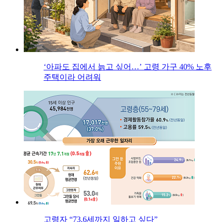
‘아파도 집에서 늙고 싶어…’ 고령 가구 40% 노후
주택이라 어려워
고령자 “73.6세까지 일하고 싶다”