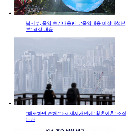
복지부, 폭염 초기대응반→‘폭염대응 비상대책본
부’ 격상 대응
“해로하면 손해?” 8·3 세제개편에 ‘황혼이혼’ 조장
논란