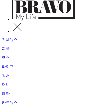
전체뉴스
피플
헬스
라이프
컬처
머니
테마
카드뉴스