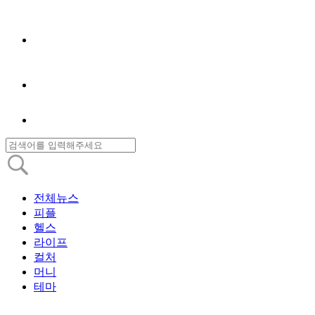
전체뉴스
피플
헬스
라이프
컬처
머니
테마