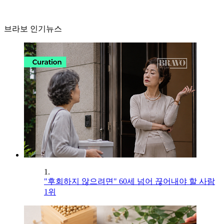
브라보 인기뉴스
1.
"후회하지 않으려면" 60세 넘어 끊어내야 할 사람
1위