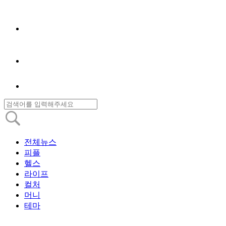
전체뉴스
피플
헬스
라이프
컬처
머니
테마