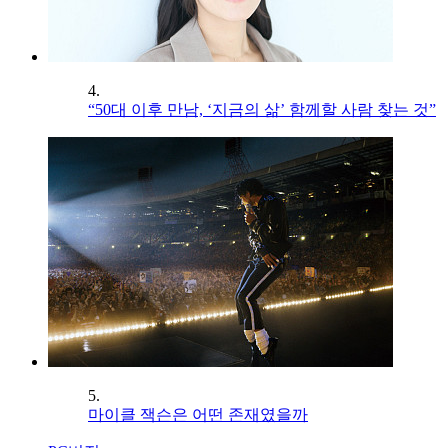
4.
“50대 이후 만남, ‘지금의 삶’ 함께할 사람 찾는 것”
5.
마이클 잭슨은 어떤 존재였을까