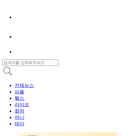
전체뉴스
피플
헬스
라이프
컬처
머니
테마