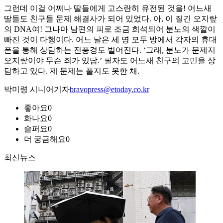
그런데 이걸 어쩌나 딸들에게 고스란히 유전된 것을! 어느새
딸들도 친구들 문제 해결사가 되어 있었다. 아, 이 질긴 오지랖
의 DNA여! 그나마 남편의 피로 조금 희석되어 분노의 색깔이
빠진 것이 다행이다. 어느 날은 세 명 모두 방에서 각자의 휴대
폰을 통해 상담하는 진풍경도 벌어진다. ‘그래, 분노가 문제지
오지랖이야 무슨 죄가 있담.’ 필자도 어느새 친구의 고민을 상
담하고 있다. 제 문제는 풀지도 못한 채.
박미령 시니어기자
bravopress@etoday.co.kr
좋아요
0
화나요
0
슬퍼요
0
더 궁금해요
0
최신뉴스