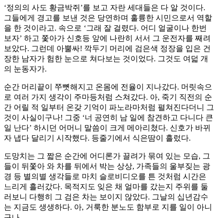
‘정의의 사도 황금박쥐’를 보고 자란 세대들은 다 알 것이다.
그들에게 경고를 보낸 것은 당연하며 훌륭한 시민으로서 역할
을 한 것이라고. 속으로 ‘그래 잘 걸렸다. 어디 얼굴이나 한번
보자’ 하고 쫓아가 신호등 앞에 나란히 서서 그 운전자를 째려
보았다. 그런데 아뿔싸! 깍두기 머리에 검은색 정장을 입은 건
장한 남자가 험한 눈으로 쳐다보는 것이었다. 그것도 여덟 개
의 눈동자가.
순간 머리끝이 쭈뼛해지고 온몸에 전율이 지나갔다. 머릿속으
로 여러 가지 생각이 주마등처럼 스쳐갔다. 아, 죽기 직전의 순
간 어릴 적 일부터 온갖 기억이 파노라마처럼 펼쳐진다더니 그
것이 사실이구나! 그중 ‘너 공연히 남 일에 참견하고 다니다 큰
일 난다’ 하시던 어머니 말씀이 크게 메아리쳤다. 신호가 바뀌
자 냅다 달리기 시작했다. 등줄기에서 식은땀이 흘렀다.
도망치는 그 짧은 순간에 어디론가 끌려가 묶여 있는 모습, 그
들이 뒤쫓아 와 차를 뒤에서 박는 상상, 가족들의 울부짖는 광
경 등 별의별 생각들로 마치 슬로비디오를 튼 것처럼 시간은
느리게 흘러갔다. 목적지도 잊은 채 얼마를 갔는지 주위를 둘
러보니 다행히 그 검은 차는 보이지 않았다. 그날의 십년감수
는 지금도 생생하다. 아, 거룩한 분노도 함부로 지를 일이 아니
구나.