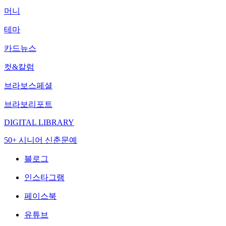
머니
테마
카드뉴스
컷&칼럼
브라보스페셜
브라보리포트
DIGITAL LIBRARY
50+ 시니어 신춘문예
블로그
인스타그램
페이스북
유튜브