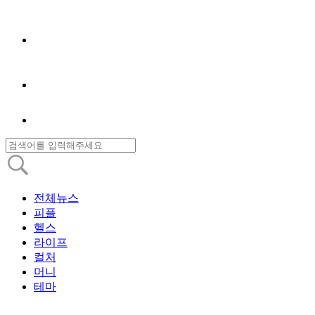
전체뉴스
피플
헬스
라이프
컬처
머니
테마