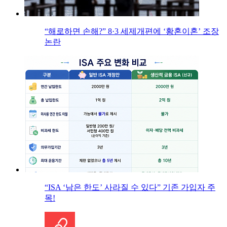
“해로하면 손해?” 8·3 세제개편에 ‘황혼이혼’ 조장
논란
“ISA ‘남은 한도’ 사라질 수 있다” 기존 가입자 주
목!