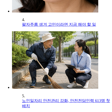
4.
팔자주름 생겨 고민이라면 지금 해야 할 일
5.
노인일자리 안전관리 강화, 안전전담인력 613명 첫
배치