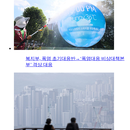
복지부, 폭염 초기대응반→‘폭염대응 비상대책본
부’ 격상 대응