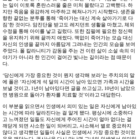
는 일이 이토록 혼란스러울 줄은 미처 몰랐다고 고백했다. 하
지만 죽음을 용감하게 마주하고 헤쳐나가기 시작했다. 생존을
향한 끝없는 분투를 통해 ‘죽어가는 대신 계속 살아가기로 다
짐’한 것이다. 암진단을 받고도 레지던트 생활을 마쳤고, 체외
수정을 통해 아이를 낳고 길렀다. 또한 집필에 필요한 정신력
을 유지하기 위해 끝까지 애썼다. 맥없이 죽어가는 모습 대신
자신의 인생을 끝까지 아름답게 그려내는 인간의 모습을 보여
주었다. 폴 칼라니티가 감동을 주는 건 이런 삶이 소설 속의 이
야기가 아니라 한 인간이 걸어간 빛나는 길이라는 점 때문이
다.
‘당신에게 가장 중요한 것이 뭔지 생각해 보라’는 주치의의 말
에 폴은 ‘자신에게 석 달의 시간이 남아 있으면 가족과 시간을
보낼 것이고, 1년이 남아있다면 글을 쓰고싶고, 10년이 남았으
면 병원으로 돌아가 환자를 치료할 것’이라고 대답한다.
이 부분을 읽으면서 인생에서 의미 있는 일은 자신에게 남아있
는 시간에 따라 달라진다는 걸 알게 됐다. 평상시에 소중하다
고 느껴졌던 일들도 자신에게 주어진 시간이 얼마 없다는 걸
깨닫게 되면 사소한 일이 되버리고, 사소해서 별로 중요하지
않다고 생각했던 일들이 사실은 인생에서 가장 중요한 것이었
음을 깨닫는다. 권사님을 다시 만나면 그녀의 인생에서 의미있