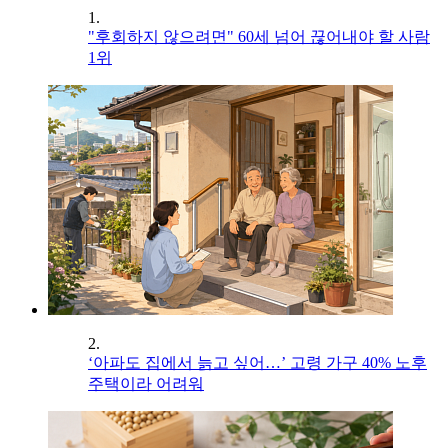
1.
"후회하지 않으려면" 60세 넘어 끊어내야 할 사람
1위
2.
‘아파도 집에서 늙고 싶어…’ 고령 가구 40% 노후
주택이라 어려워