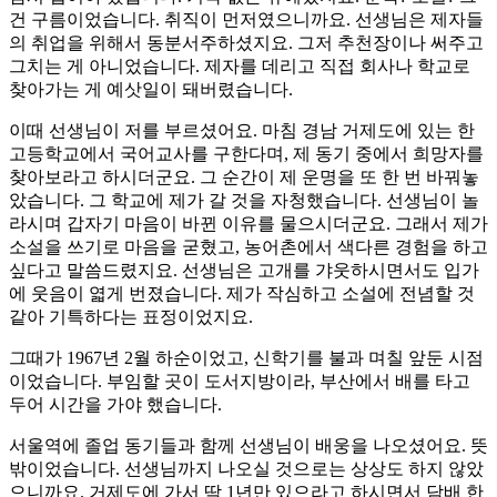
건 구름이었습니다. 취직이 먼저였으니까요. 선생님은 제자들
의 취업을 위해서 동분서주하셨지요. 그저 추천장이나 써주고
그치는 게 아니었습니다. 제자를 데리고 직접 회사나 학교로
찾아가는 게 예삿일이 돼버렸습니다.
이때 선생님이 저를 부르셨어요. 마침 경남 거제도에 있는 한
고등학교에서 국어교사를 구한다며, 제 동기 중에서 희망자를
찾아보라고 하시더군요. 그 순간이 제 운명을 또 한 번 바꿔놓
았습니다. 그 학교에 제가 갈 것을 자청했습니다. 선생님이 놀
라시며 갑자기 마음이 바뀐 이유를 물으시더군요. 그래서 제가
소설을 쓰기로 마음을 굳혔고, 농어촌에서 색다른 경험을 하고
싶다고 말씀드렸지요. 선생님은 고개를 갸웃하시면서도 입가
에 웃음이 엷게 번졌습니다. 제가 작심하고 소설에 전념할 것
같아 기특하다는 표정이었지요.
그때가 1967년 2월 하순이었고, 신학기를 불과 며칠 앞둔 시점
이었습니다. 부임할 곳이 도서지방이라, 부산에서 배를 타고
두어 시간을 가야 했습니다.
서울역에 졸업 동기들과 함께 선생님이 배웅을 나오셨어요. 뜻
밖이었습니다. 선생님까지 나오실 것으로는 상상도 하지 않았
으니까요. 거제도에 가서 딱 1년만 있으라고 하시면서 담배 한