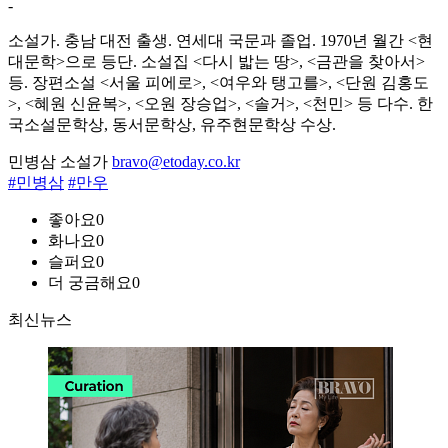
-
소설가. 충남 대전 출생. 연세대 국문과 졸업. 1970년 월간 <현
대문학>으로 등단. 소설집 <다시 밟는 땅>, <금관을 찾아서>
등. 장편소설 <서울 피에로>, <여우와 탱고를>, <단원 김홍도
>, <혜원 신윤복>, <오원 장승업>, <솔거>, <천민> 등 다수. 한
국소설문학상, 동서문학상, 유주현문학상 수상.
민병삼 소설가
bravo@etoday.co.kr
#민병삼
#만우
좋아요
0
화나요
0
슬퍼요
0
더 궁금해요
0
최신뉴스