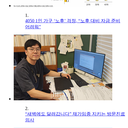
1.
4050 1인 가구 ‘노후’ 걱정, “노후 대비 자금 준비
어려워”
2.
“새벽에도 달려갑니다” 재가임종 지키는 방문진료
의사