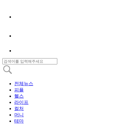
전체뉴스
피플
헬스
라이프
컬처
머니
테마