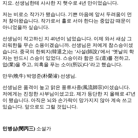
지요. 선생님한테 사사한 지 햇수로 4년 만이었습니다.
저는 비로소 작가가 됐습니다. 기쁜 마음에 앞서 두려움이 먼
저 찾아왔습니다. 작가로서 홀로 서야 한다는 중압감 때문이
아니었을까 싶습니다.
선생님이 작고하신 지 40년이 넘었습니다. 이제 와서 새삼 그
리워한들 무슨 소용이겠습니까. 선생님은 저에게 참스승이셨
습니다. 중국의 한퇴지(韓退之)는 ‘사설(師說)’에서 ‘옛날의 학
자는 반드시 스승이 있었다. 스승이라 함은 도(道)를 전하고,
업(業)을 주고, 의혹을 푸는 소이(所以)다’라고 했습니다.
만우(晩牛) 박영준(朴榮濬) 선생님.
선생님은 품격이 높고 맑은 풍류사종(風流師宗)이셨습니다.
저에게는 진정한 사부님이셨고요. 제가 등단한 지 올해로 47년
이 됐습니다. 아직은 뇌와 손가락이 망가지지 않아 계속 쓰고
있습니다. 앞으로도 그럴 것입니다.
민병삼(閔丙三)
소설가