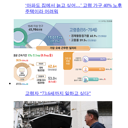
‘아파도 집에서 늙고 싶어…’ 고령 가구 40% 노후
주택이라 어려워
고령자 “73.6세까지 일하고 싶다”