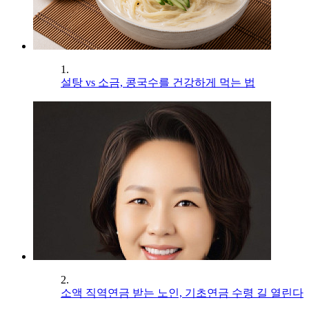
1.
설탕 vs 소금, 콩국수를 건강하게 먹는 법
2.
소액 직역연금 받는 노인, 기초연금 수령 길 열린다