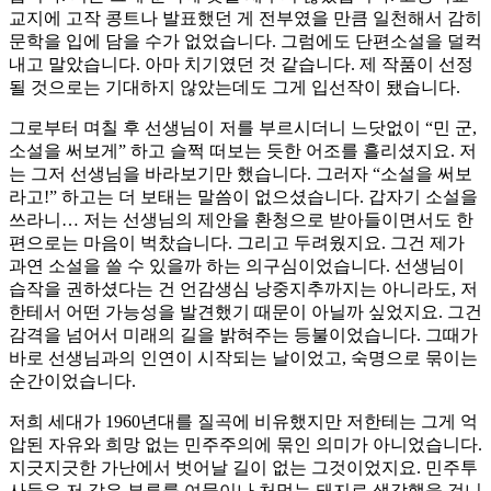
교지에 고작 콩트나 발표했던 게 전부였을 만큼 일천해서 감히
문학을 입에 담을 수가 없었습니다. 그럼에도 단편소설을 덜컥
내고 말았습니다. 아마 치기였던 것 같습니다. 제 작품이 선정
될 것으로는 기대하지 않았는데도 그게 입선작이 됐습니다.
그로부터 며칠 후 선생님이 저를 부르시더니 느닷없이 “민 군,
소설을 써보게” 하고 슬쩍 떠보는 듯한 어조를 흘리셨지요. 저
는 그저 선생님을 바라보기만 했습니다. 그러자 “소설을 써보
라고!” 하고는 더 보태는 말씀이 없으셨습니다. 갑자기 소설을
쓰라니… 저는 선생님의 제안을 환청으로 받아들이면서도 한
편으로는 마음이 벅찼습니다. 그리고 두려웠지요. 그건 제가
과연 소설을 쓸 수 있을까 하는 의구심이었습니다. 선생님이
습작을 권하셨다는 건 언감생심 낭중지추까지는 아니라도, 저
한테서 어떤 가능성을 발견했기 때문이 아닐까 싶었지요. 그건
감격을 넘어서 미래의 길을 밝혀주는 등불이었습니다. 그때가
바로 선생님과의 인연이 시작되는 날이었고, 숙명으로 묶이는
순간이었습니다.
저희 세대가 1960년대를 질곡에 비유했지만 저한테는 그게 억
압된 자유와 희망 없는 민주주의에 묶인 의미가 아니었습니다.
지긋지긋한 가난에서 벗어날 길이 없는 그것이었지요. 민주투
사들은 저 같은 부류를 여물이나 처먹는 돼지로 생각했을 겁니