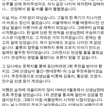
보루를 손에 쥐어주셨어요. 자식 같은 나이의 제자한테 담배라
니… 민망해서 몸 둘 바를 몰라 쩔쩔맸습니다.
사실 저는 기약 없이 떠났습니다. 그렇게 한 학기가 지나가면
서 비로소 정신이 들었습니다. 서울역에서 저를 배웅하시던 선
생님 얼굴이 어른거려 곧 채찍이 되었습니다. 그때부터 습작을
시작했습니다. 한 달에 단편 한 편씩을 선생님한테 우송하기로
스스로 다짐했지요. 그 약속은 거의 지켜졌습니다. 문제는 원
고의 질에 있었습니다. 제가 읽어봐도 조금도 나아진 게 없었
습니다. 플롯의 참뜻을 이해하지 못해 오로지 이야기 만드는
일에만 몰두한 탓이었습니다. 그러면서도 반성할 줄을 몰랐습
니다. 반성하는 방법을 몰랐다는 표현이 맞을 것 같습니다.
그 당시에는 문학지를 통해 등단하려면 2회 추천을 받아야 했
지요. 그때 선생님이 월간<현대문학>의 소설 추천위원이셨습
니다. 추천위원으로 선생님을 비롯해 김동리, 황순원, 오영수,
안수길 선생 등이 계셨습니다.
어쨌든 습작에 게을리하지 않아 1968년 8월호에서 선생님한테
초회 추천을 받았습니다. 1차 관문을 통과해 절반의 성공을 한
셈이었지요. 그때가 마침 여름방학이 시작된 시점이었습니다.
어느 날 느닷없이 전보가 날아왔습니다. 선생님이 남해안으로