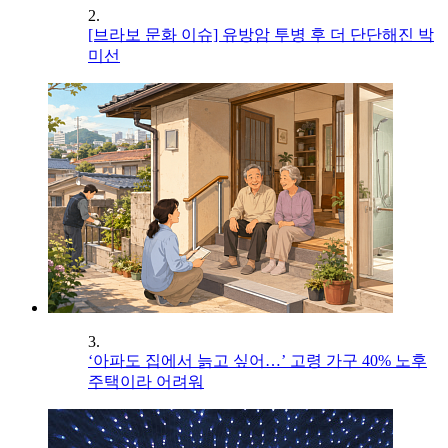
2.
[브라보 문화 이슈] 유방암 투병 후 더 단단해진 박
미선
3.
‘아파도 집에서 늙고 싶어…’ 고령 가구 40% 노후
주택이라 어려워