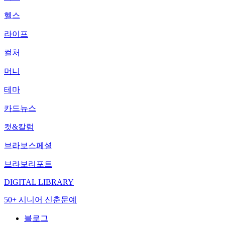
헬스
라이프
컬처
머니
테마
카드뉴스
컷&칼럼
브라보스페셜
브라보리포트
DIGITAL LIBRARY
50+ 시니어 신춘문예
블로그