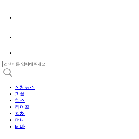
전체뉴스
피플
헬스
라이프
컬처
머니
테마