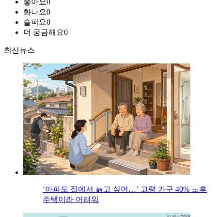
좋아요
0
화나요
0
슬퍼요
0
더 궁금해요
0
최신뉴스
‘아파도 집에서 늙고 싶어…’ 고령 가구 40% 노후
주택이라 어려워