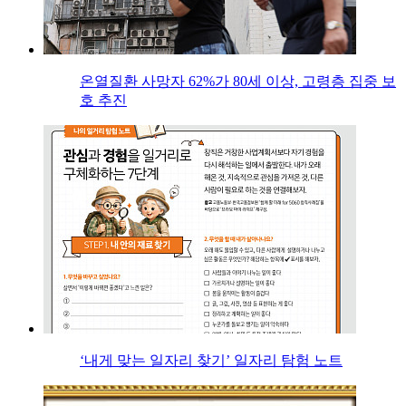
온열질환 사망자 62%가 80세 이상, 고령층 집중 보
호 추진
‘내게 맞는 일자리 찾기’ 일자리 탐험 노트