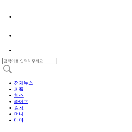
전체뉴스
피플
헬스
라이프
컬처
머니
테마