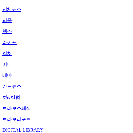
전체뉴스
피플
헬스
라이프
컬처
머니
테마
카드뉴스
컷&칼럼
브라보스페셜
브라보리포트
DIGITAL LIBRARY