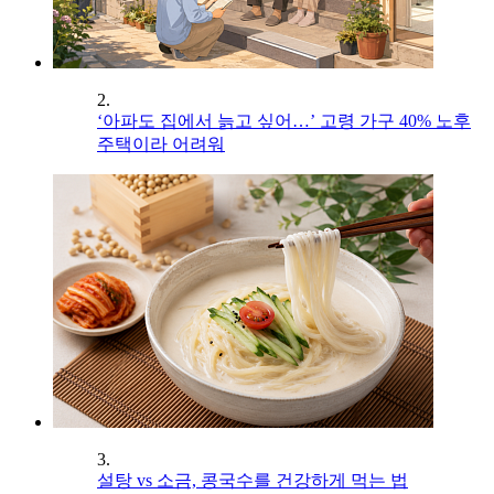
2.
‘아파도 집에서 늙고 싶어…’ 고령 가구 40% 노후
주택이라 어려워
3.
설탕 vs 소금, 콩국수를 건강하게 먹는 법