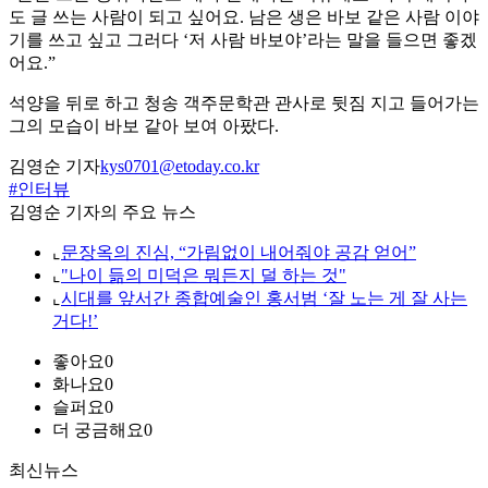
도 글 쓰는 사람이 되고 싶어요. 남은 생은 바보 같은 사람 이야
기를 쓰고 싶고 그러다 ‘저 사람 바보야’라는 말을 들으면 좋겠
어요.”
석양을 뒤로 하고 청송 객주문학관 관사로 뒷짐 지고 들어가는
그의 모습이 바보 같아 보여 아팠다.
김영순 기자
kys0701@etoday.co.kr
#인터뷰
김영순 기자의 주요 뉴스
⌞
문장옥의 진심, “가림없이 내어줘야 공감 얻어”
⌞
"나이 듦의 미덕은 뭐든지 덜 하는 것"
⌞
시대를 앞서간 종합예술인 홍서범 ‘잘 노는 게 잘 사는
거다!’
좋아요
0
화나요
0
슬퍼요
0
더 궁금해요
0
최신뉴스