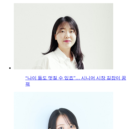
“나이 듦도 멋질 수 있죠”… 시니어 시장 길잡이 꿈
꿔