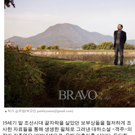
▲작가 김주영(박규민 parkkyumin@gmail.com)
19세기 말 조선시대 끝자락을 살았던 보부상들을 철저하게 조
사한 자료들을 통해 생생한 필체로 그려낸 대하소설 <객주>의