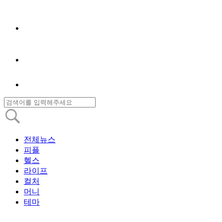
전체뉴스
피플
헬스
라이프
컬처
머니
테마