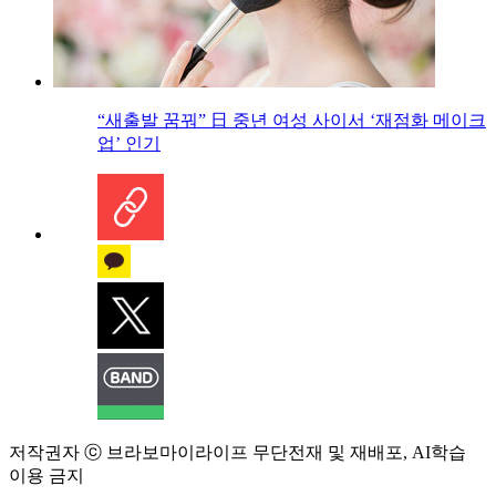
“새출발 꿈꿔” 日 중년 여성 사이서 ‘재점화 메이크
업’ 인기
저작권자 ⓒ 브라보마이라이프 무단전재 및 재배포, AI학습
이용 금지