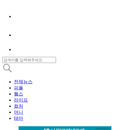
전체뉴스
피플
헬스
라이프
컬처
머니
테마