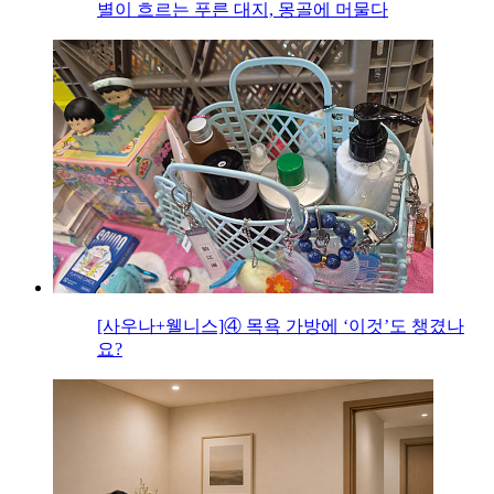
별이 흐르는 푸른 대지, 몽골에 머물다
[사우나+웰니스]④ 목욕 가방에 ‘이것’도 챙겼나
요?