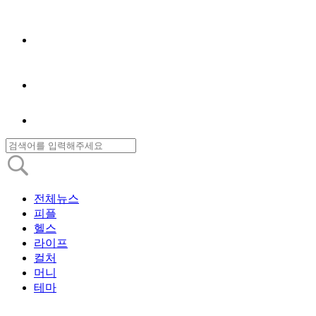
전체뉴스
피플
헬스
라이프
컬처
머니
테마