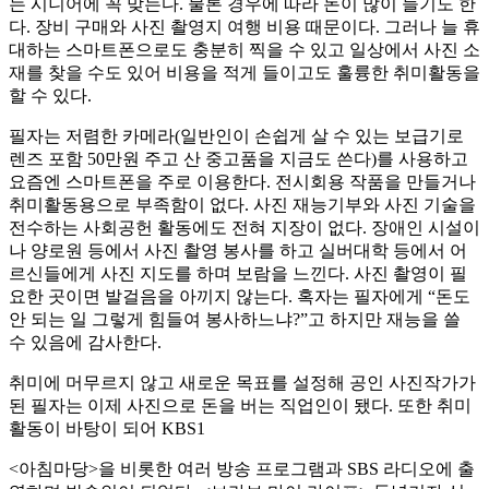
는 시니어에 꼭 맞는다. 물론 경우에 따라 돈이 많이 들기도 한
다. 장비 구매와 사진 촬영지 여행 비용 때문이다. 그러나 늘 휴
대하는 스마트폰으로도 충분히 찍을 수 있고 일상에서 사진 소
재를 찾을 수도 있어 비용을 적게 들이고도 훌륭한 취미활동을
할 수 있다.
필자는 저렴한 카메라(일반인이 손쉽게 살 수 있는 보급기로
렌즈 포함 50만원 주고 산 중고품을 지금도 쓴다)를 사용하고
요즘엔 스마트폰을 주로 이용한다. 전시회용 작품을 만들거나
취미활동용으로 부족함이 없다. 사진 재능기부와 사진 기술을
전수하는 사회공헌 활동에도 전혀 지장이 없다. 장애인 시설이
나 양로원 등에서 사진 촬영 봉사를 하고 실버대학 등에서 어
르신들에게 사진 지도를 하며 보람을 느낀다. 사진 촬영이 필
요한 곳이면 발걸음을 아끼지 않는다. 혹자는 필자에게 “돈도
안 되는 일 그렇게 힘들여 봉사하느냐?”고 하지만 재능을 쓸
수 있음에 감사한다.
취미에 머무르지 않고 새로운 목표를 설정해 공인 사진작가가
된 필자는 이제 사진으로 돈을 버는 직업인이 됐다. 또한 취미
활동이 바탕이 되어 KBS1
<아침마당>을 비롯한 여러 방송 프로그램과 SBS 라디오에 출