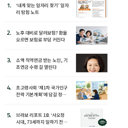
1.
‘내게 맞는 일자리 찾기’ 일자
리 탐험 노트
2.
노후 대비로 달러보험? 환율
오르면 보험료 부담 커진다
3.
소액 직역연금 받는 노인, 기
초연금 수령 길 열린다
4.
초고령사회 ‘제1차 국가인구
전략 기본계획’에 담길 정책
은
5.
브라보 리포트 1호 ‘사오정
시대, 73세까지 일하기 전략’