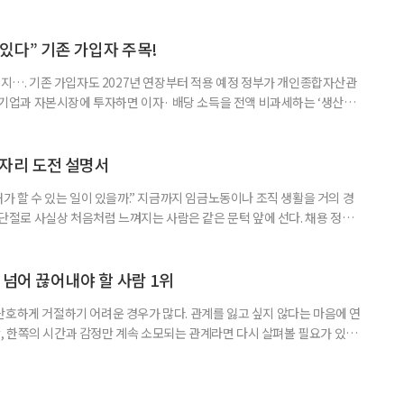
것보다 이혼이 경제적으로 유리해질 수 있다는 분석이 나온다. 종합부동산
1주택 공제와 세액공제 적용 여부는 부부를 하나의 세대로 묶어 판단한다. 부
 세대가 두 채를 가진 것으로 보지만, 실제 이혼해 주거와 생계를 분
수 있다” 기존 가입자 주목!
폐지…. 기존 가입자도 2027년 연장부터 적용 예정 정부가 개인종합자산관
내 기업과 자본시장에 투자하면 이자· 배당 소득을 전액 비과세하는 ‘생산적
소득 이하 청년에게는 납입액의 10%를 소득공제 해주는 방안도 추진한다. 다만
 주목해야 한다. 그동안 사용하지 않고 쌓아둔 ISA 납입한도가 사라질 수 있
개편안이 국회 통과 후 그대로 시행된다면 법 시행 전 본
일자리 도전 설명서
내가 할 수 있는 일이 있을까.” 지금까지 임금노동이나 조직 생활을 거의 경
력 단절로 사실상 처음처럼 느껴지는 사람은 같은 문턱 앞에 선다. 채용 정보를
업무 지시, 동료 관계까지 낯설다. 이들에게 필요한 것은 ‘용기를 내라’는 말
밖에 섞여 있는 ‘첫 취업’, ‘경력 단절’ 생산인구가 줄어드는 상황에서 삶의
가 자원이다. 박경하 한국노인인력개발원 선임연구위
 넘어 끊어내야 할 사람 1위
단호하게 거절하기 어려운 경우가 많다. 관계를 잃고 싶지 않다는 마음에 연
 한쪽의 시간과 감정만 계속 소모되는 관계라면 다시 살펴볼 필요가 있다.
연락하거나, 만날 때마다 자신의 이야기만 늘어놓는 사람은 상대를 동등한
 창구로 대할 수 있다. 걱정을 가장해 자존감을 깎아내리고 도움을 당연하
바꾸는 행동도 건강한 관계와는 거리가 멀다. 믿고 털어놓은 개인사나 약점을