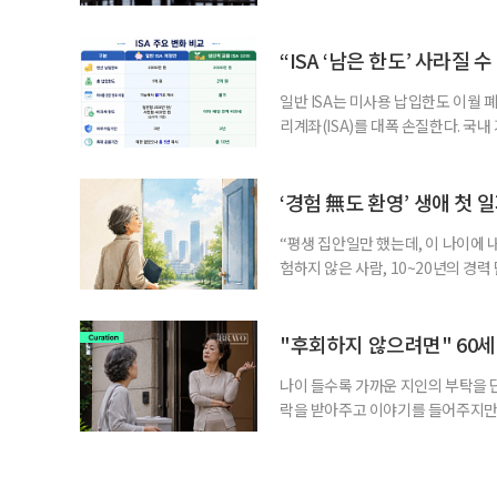
고령 부부에게는 혼인을 유지하는 
세는 개인별로 부과하지만, 1세대 
부가 각자 집 한 채씩을 보유하면 한
“ISA ‘남은 한도’ 사라질 
일반 ISA는 미사용 납입한도 이월 
리계좌(ISA)를 대폭 손질한다. 국
금융 ISA’를 새로 만들고, 일정 
기존 ISA 가입자라면 이번 개편안에
기 때문이다. 지난 3일 발표된 세제
‘경험 無도 환영’ 생애 첫 
“평생 집안일만 했는데, 이 나이에 
험하지 않은 사람, 10~20년의 경
찾고 이력서를 쓰는 일부터 출퇴근, 
보다 부담을 낮춘 진입 경로다. 통계 
경험이 풍부한 고령자는 중요한 국
"후회하지 않으려면" 60세
나이 들수록 가까운 지인의 부탁을 
락을 받아주고 이야기를 들어주지만,
평소에는 무심하다가 필요할 때만 
관계가 아닌 편리한 도움이나 감정의
게 여기며, 거절하는 순간 태도를 