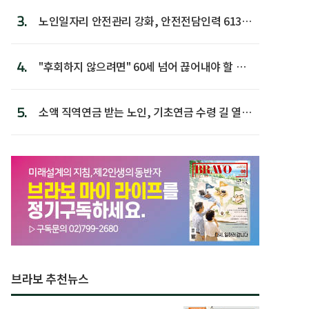
3.
노인일자리 안전관리 강화, 안전전담인력 613명
첫 배치
4.
"후회하지 않으려면" 60세 넘어 끊어내야 할 사
람 1위
5.
소액 직역연금 받는 노인, 기초연금 수령 길 열린
다
브라보 추천뉴스