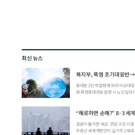
최신 뉴스
복지부, 폭염 초기대응반→
중대본 2단계 발령에 따라 비상대응기
화 폭염중대경보 발령 시 노인일자
초기대응반을 ‘폭염대응 비상대책본부
긴급회의를 열고 폭염대응 비상대책
책본부(중대본) 2단계(심각)가 발
“해로하면 손해?” 8·3 세
운영
결혼이 불리한 세금·연금 구조 이혼 
부동산 세제개편안이 실거주 1세대 1