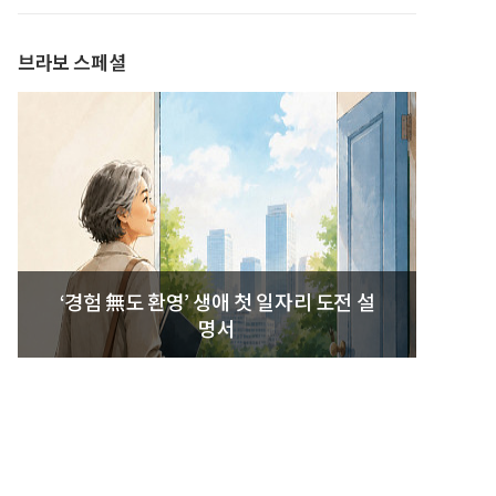
발간
브라보 스페셜
‘경험 無도 환영’ 생애 첫 일자리 도전 설
명서