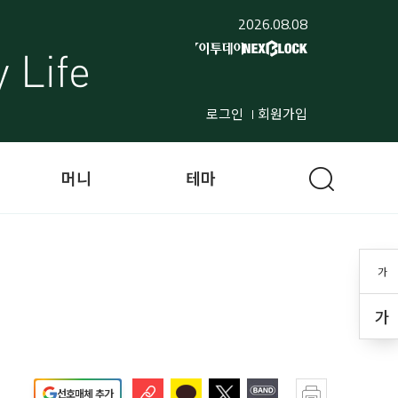
2026.08.08
로그인
회원가입
머니
테마
가
가
선호매체 추가