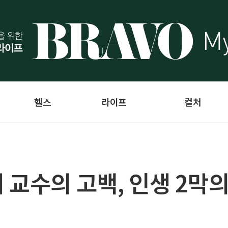
헬스
라이프
컬처
 교수의 고백, 인생 2막