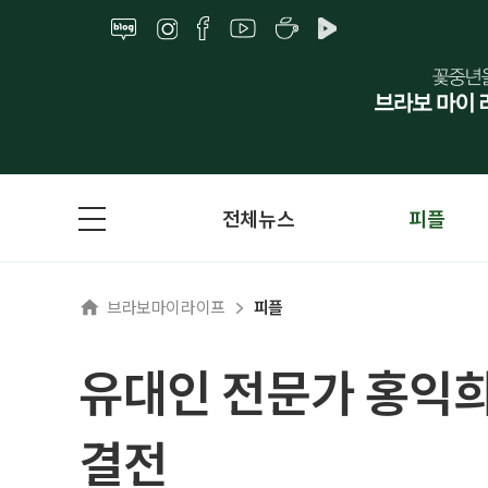
전체뉴스
피플
브라보마이라이프
피플
유대인 전문가 홍익희
결전