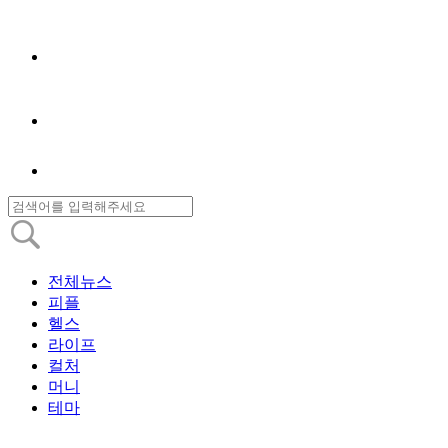
전체뉴스
피플
헬스
라이프
컬처
머니
테마