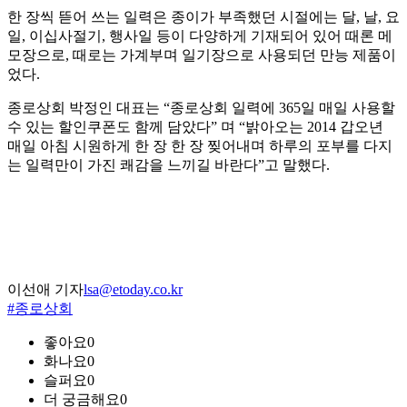
한 장씩 뜯어 쓰는 일력은 종이가 부족했던 시절에는 달, 날, 요
일, 이십사절기, 행사일 등이 다양하게 기재되어 있어 때론 메
모장으로, 때로는 가계부며 일기장으로 사용되던 만능 제품이
었다.
종로상회 박정인 대표는 “종로상회 일력에 365일 매일 사용할
수 있는 할인쿠폰도 함께 담았다” 며 “밝아오는 2014 갑오년
매일 아침 시원하게 한 장 한 장 찢어내며 하루의 포부를 다지
는 일력만이 가진 쾌감을 느끼길 바란다”고 말했다.
이선애 기자
lsa@etoday.co.kr
#종로상회
좋아요
0
화나요
0
슬퍼요
0
더 궁금해요
0