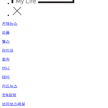
전체뉴스
피플
헬스
라이프
컬처
머니
테마
카드뉴스
컷&칼럼
브라보스페셜