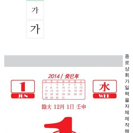
종
로
상
회
가
일
력
을
자
체
제
작
해