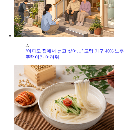
2.
‘아파도 집에서 늙고 싶어…’ 고령 가구 40% 노후
주택이라 어려워