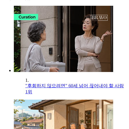
1.
"후회하지 않으려면" 60세 넘어 끊어내야 할 사람
1위