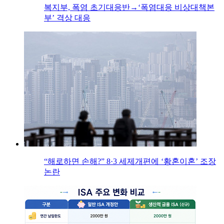
복지부, 폭염 초기대응반→‘폭염대응 비상대책본
부’ 격상 대응
“해로하면 손해?” 8·3 세제개편에 ‘황혼이혼’ 조장
논란