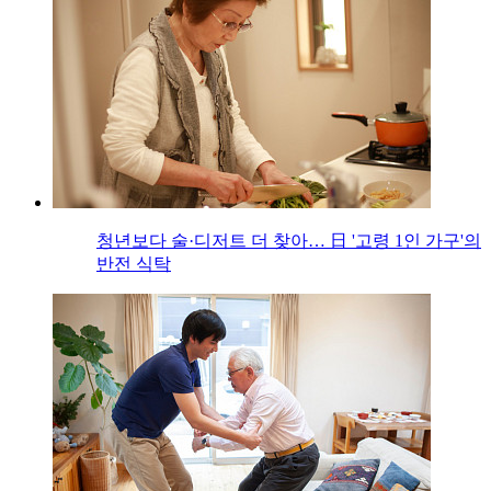
청년보다 술·디저트 더 찾아… 日 '고령 1인 가구'의
반전 식탁