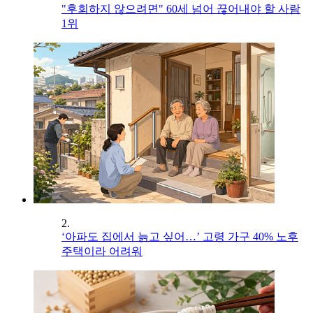
"후회하지 않으려면" 60세 넘어 끊어내야 할 사람
1위
2.
‘아파도 집에서 늙고 싶어…’ 고령 가구 40% 노후
주택이라 어려워