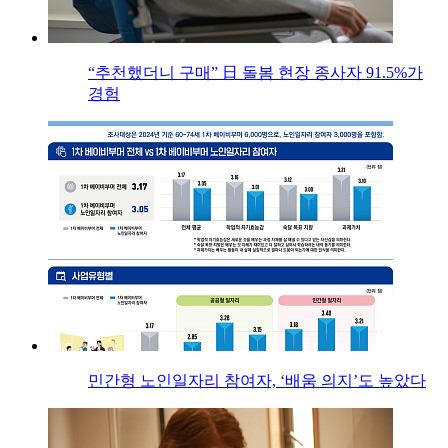
“추천했더니 구매” 日 돌봄 현장 종사자 91.5%가
경험
민간형 노인일자리 참여자, ‘배움 의지’도 높았다