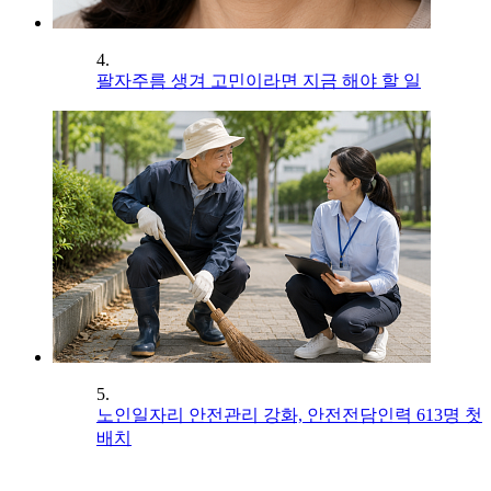
4.
팔자주름 생겨 고민이라면 지금 해야 할 일
5.
노인일자리 안전관리 강화, 안전전담인력 613명 첫
배치