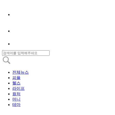
전체뉴스
피플
헬스
라이프
컬처
머니
테마