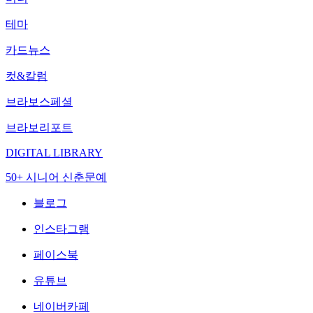
테마
카드뉴스
컷&칼럼
브라보스페셜
브라보리포트
DIGITAL LIBRARY
50+ 시니어 신춘문예
블로그
인스타그램
페이스북
유튜브
네이버카페