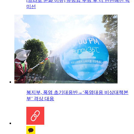
[브라보 문화 이슈] 유방암 투병 후 더 단단해진 박
미선
복지부, 폭염 초기대응반→‘폭염대응 비상대책본
부’ 격상 대응