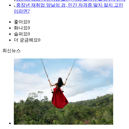
⌞
중장년 재취업 양날의 검, 민간 자격증 딸지 말지 고민
이라면?
좋아요
0
화나요
0
슬퍼요
0
더 궁금해요
0
최신뉴스