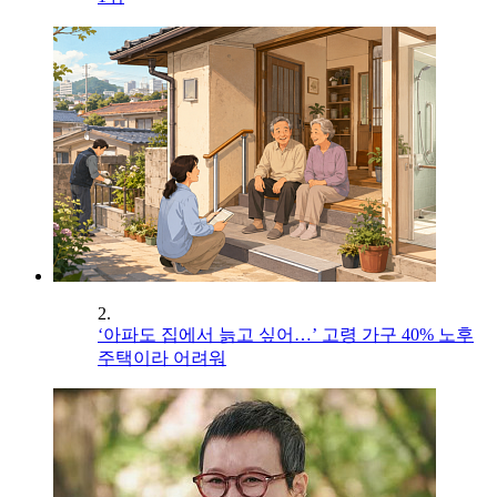
2.
‘아파도 집에서 늙고 싶어…’ 고령 가구 40% 노후
주택이라 어려워