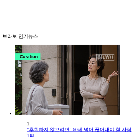
브라보 인기뉴스
1.
"후회하지 않으려면" 60세 넘어 끊어내야 할 사람
1위