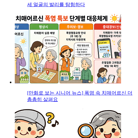
세 얼굴의 발리를 탐험하다
[만화로 보는 시니어 뉴스] 폭염 속 치매어르신 더
촘촘히 살펴요