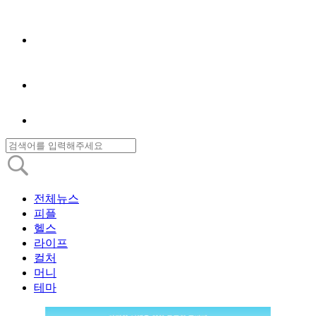
전체뉴스
피플
헬스
라이프
컬처
머니
테마