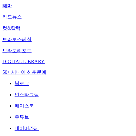
테마
카드뉴스
컷&칼럼
브라보스페셜
브라보리포트
DIGITAL LIBRARY
50+ 시니어 신춘문예
블로그
인스타그램
페이스북
유튜브
네이버카페