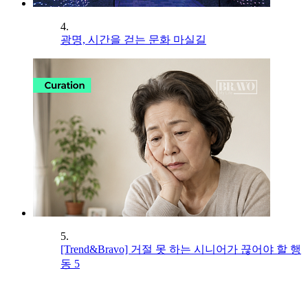
4.
광명, 시간을 걷는 문화 마실길
5.
[Trend&Bravo] 거절 못 하는 시니어가 끊어야 할 행
동 5