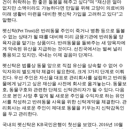
건이 허락하는 한 좋은 돌봄을 해주고 싶다”며 “재산은 얼마
없지만 소액이라도 가능하다면 만일을 위해 고양이 의료비와
미래 생활비 마련을 대비한 펫신탁 가입을 고려하고 있다”고
말했다.
펫신탁(Pet Trust)은 반려동물 주인이 죽거나 병환 등으로 돌볼
수 없는 상태가 될 때를 대비해 미리 금융기관에 반려동물 양
육자금을 맡기는 상품이다. 반려동물을 돌봐주는 새 양육자에
게 약속된 유산을 지급하는 것이다. 선진국에서는 벌써 널리
통용되고 있지만, 국내는 이제 걸음마 단계다.
펫신탁은 법률상 동물 앞으로 직접 유산을 상속할 수 없어 수
익자와의 별도계약 체결이 필요한데, 크게 3가지 단계로 이뤄
진다. 우선 주인은 자신을 대표로 관리회사를 설립하고 반려동
물에게 남기고 싶은 재산을 사전에 회사로 옮겨놓는다. 동물보
호, 동물구호와 관련한 단체도 신탁관리자가 될 수 있다. 다음
으로 본인 사망 후 맡게 될 새로운 주인을 수익자로 하는 유언
서를 작성하고 반려동물 사육을 위한 신탁계약을 체결한다. 관
리회사는 새로운 주인이 제대로 동물을 키우는지 신탁감독인
을 두고 관리한다.
국내의 펫신탁은 KB국민은행이 첫선을 보였다. 2016년 10월