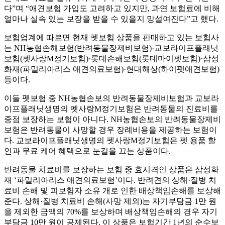
다”며 “애견보험 가입도 고려하고 있지만, 과연 보험료에 비해
얼마나 실속 있는 보장을 받을 수 있을지 망설여진다”고 했다.
보험업계에 따르면 현재 펫보험 상품을 판매하고 있는 보험사
는 NH농협손해보험(반려동물장제비보험)·교보라이프플래닛
보험(펫사랑M정기보험)·롯데손해보험(롯데마이펫보험)·삼성
화재(파밀리아리스 애견의료보험)·현대해상(하이펫애견보험)
등이다.
이들 펫보험 중 NH농협손보의 반려동물장제비보험과 교보라
이프플래닛생명의 펫사랑M정기보험은 반려동물의 진료비를
중점 보장하는 보험이 아니다. NH농협손보의 반려동물장제비
보험은 반려동물이 사망할 경우 장례비용을 제공하는 보험이
다. 교보라이프플래닛생명의 펫사랑M정기보험은 펫 용품 할
인과 무료 케어 혜택으로 눈길을 끄는 상품이다.
반려동물 치료비를 보장하는 보험 중 효시격인 상품은 삼성화
재 ‘파밀리아리스 애견의료보험’이다. 반려견의 상해·질병 치
료비 손해 및 피보험자 소유 개로 인한 배상책임손해를 보상해
준다. 상해·질병 치료비 손해(사망 제외)는 자기부담금 1만 원
을 제외한 금액의 70%를 보상하며 배상책임손해의 경우 자기
부담금 10만 원이 공제된다. 이 상품은 보험기간 1년의 순수보