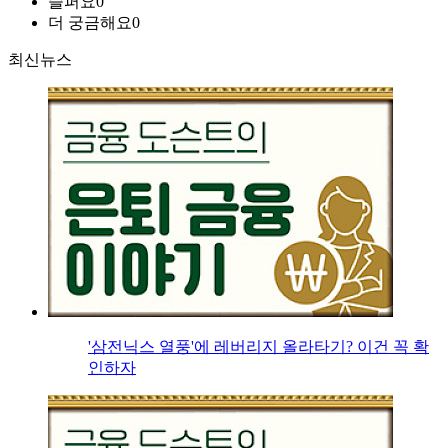
슬퍼요
0
더 궁금해요
0
최신뉴스
'삼전닉스 열풍'에 레버리지 올라타기? 이건 꼭 확
인하자