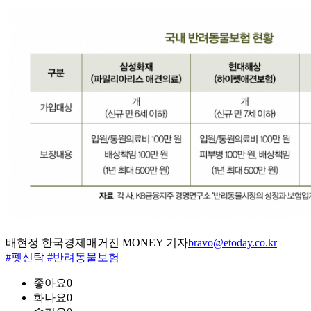
배현정 한국경제매거진 MONEY 기자
bravo@etoday.co.kr
#펫신탁
#반려동물보험
좋아요
0
화나요
0