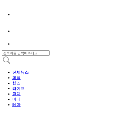
전체뉴스
피플
헬스
라이프
컬처
머니
테마