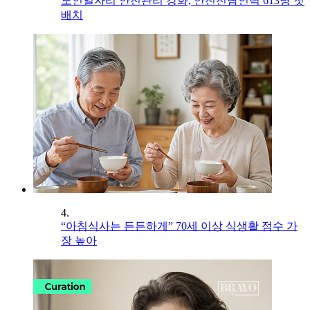
노인일자리 안전관리 강화, 안전전담인력 613명 첫
배치
4.
“아침식사는 든든하게” 70세 이상 식생활 점수 가
장 높아