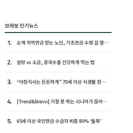
브라보 인기뉴스
1.
소액 직역연금 받는 노인, 기초연금 수령 길 열린
다
2.
설탕 vs 소금, 콩국수를 건강하게 먹는 법
3.
“아침식사는 든든하게” 70세 이상 식생활 점수
가장 높아
4.
[Trend&Bravo] 거절 못 하는 시니어가 끊어야
할 행동 5
5.
65세 이상 국민연금 수급자 비중 80% ‘돌파’