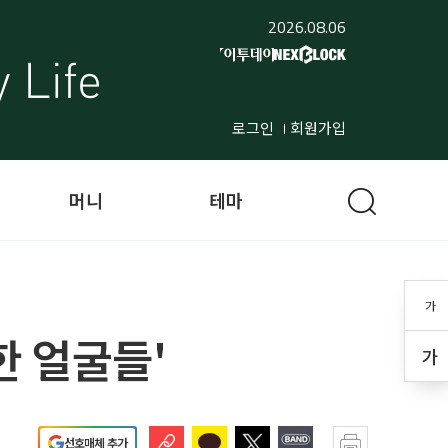
2026.08.06
로그인
회원가입
머니
테마
가
한 얼굴들'
가
선호매체 추가