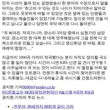
민의 시선이 쏠려 있는 공영방송사 한 분야의 수장으로서 말을
아끼는 것이 ‘최고의 수’라는 것도 나이가 익어가면서 알아갔
다. 그래도 꿋꿋하게 버틸 수 있었던 것은 옆에 있는 단원들과
함께하는 예술인들이 있었기에 가능했다. 앞으로 어떤 것을 더
하고 싶냐고 물으니 당연히 국악 얘기로 다시 돌아온다.
“곡 써야죠. 작곡가니까. 판소리 5마당 중에서 심청가만 남았
어요. 판소리만 한 대목 한 대목 연주해왔는데 그걸 전체 다 오
케스트라로 만들고 싶습니다. 그리고 영산회상 전 바탕, 종묘
제례악 합창가….”
지금까지 1000곡 가까이 작곡했다는 분이 아직도 정리할 곡도
많고 할 일이 많단다. 시간이 나면 KBS 신관 길 건너 연구동 5
층 사무실에서 곡 쓰는 것이 낙이라고 한다. 이 열정을 어찌 말
릴 수 있을까 모르겠다. 언젠가 휴식의 시간이 찾아온다면 펜
도, 지휘봉도, 대금도 다 내려놓고 좀 쉬시기를 간청드려본다.
권지현 기자
9090ji@etoday.co.kr
#이준호교수
#KBS국악관현악단
#슬기둥
#국악
#대금
권지현 기자의 주요 뉴스
⌞
전우야, 99세까지 88하게 같이 가자