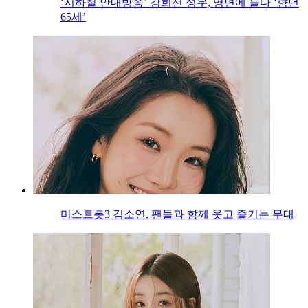
‘지하철 안내방송’ 강희선 성우, 영면에 들다 ‘향년
65세’
미스트롯3 김소연, 팬들과 함께 웃고 즐기는 무대