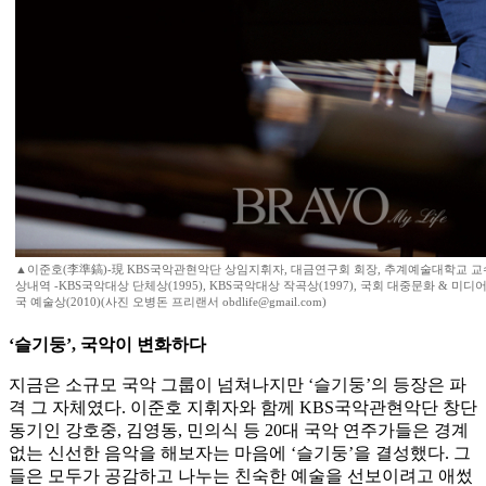
▲이준호(李準鎬)-現 KBS국악관현악단 상임지휘자, 대금연구회 회장, 추계예술대학교 교수
상내역 -KBS국악대상 단체상(1995), KBS국악대상 작곡상(1997), 국회 대중문화 & 미디어상
국 예술상(2010)(사진 오병돈 프리랜서 obdlife@gmail.com)
‘슬기둥’, 국악이 변화하다
지금은 소규모 국악 그룹이 넘쳐나지만 ‘슬기둥’의 등장은 파
격 그 자체였다. 이준호 지휘자와 함께 KBS국악관현악단 창단
동기인 강호중, 김영동, 민의식 등 20대 국악 연주가들은 경계
없는 신선한 음악을 해보자는 마음에 ‘슬기둥’을 결성했다. 그
들은 모두가 공감하고 나누는 친숙한 예술을 선보이려고 애썼