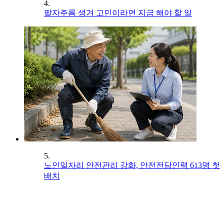
4.
팔자주름 생겨 고민이라면 지금 해야 할 일
5.
노인일자리 안전관리 강화, 안전전담인력 613명 첫
배치