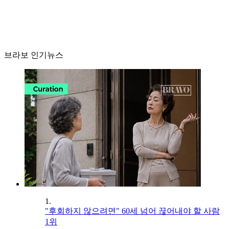
브라보 인기뉴스
1.
"후회하지 않으려면" 60세 넘어 끊어내야 할 사람
1위