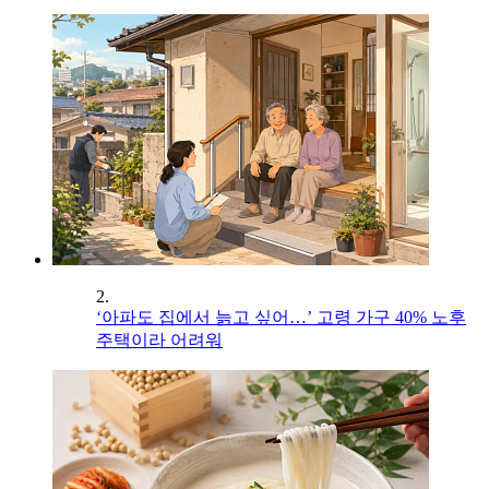
2.
‘아파도 집에서 늙고 싶어…’ 고령 가구 40% 노후
주택이라 어려워