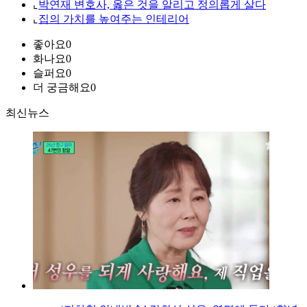
⌞
박연재 변호사, 옳은 것을 알리고 정의롭게 살다
⌞
집의 가치를 높여주는 인테리어
좋아요
0
화나요
0
슬퍼요
0
더 궁금해요
0
최신뉴스