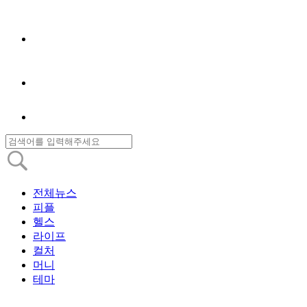
전체뉴스
피플
헬스
라이프
컬처
머니
테마