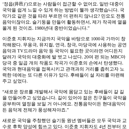
‘정읍(井邑)’)으로는 사람들이 접근할 수 없어요. 일반 대중이
국악을 쉽게 느낄 수 있게 하는 방법이 뭘까 생각했습니다. 국
악가요 같은 것을 따라 부르면 더 편하지 않나요? 민요도 전통
음악이잖아요. 슬기둥을 만들어 활동하면서, 제가 작곡에 열을
올게 된 것이죠. 1980년대 중반이었습니다.”
이준호 지휘자는 지금까지 국악을 바탕으로 1000곡 가까이 창
작해왔다. 무용극, 뮤지컬, 연극, 창극, 마당극에 사용하는 공연
음악과 TV드라마 음악 등 국악이 필요한 곳이라면 어디든지
달려가 국악의 대중화에 발 벗고 나섰다. 20여 편 되는 MBC마
당극 중 일곱 개의 작품도 작곡가 이준호의 손에서 탄생했다.
국악과 현대음악을 접목시키고 관객과의 거리를 좁히고자 노
력한 데에는 또 다른 이유가 있다. 후배들이 설 자리를 마련해
주고 싶었다.
“새로운 장르를 개발해서 국악에 몸담고 있는 후배들이 갈 길
을 만들어주고 싶었습니다. 길이 있어야 젊은 친구들이 국악을
공부하며 열정을 보일 거 아니에요. 전통음악이든 현대음악이
든 음악계 전체가 풍성해져야죠.”
새로운 국악을 주창했던 슬기둥 원년 멤버들은 모두 국악과 교
수로 후학 양성에 힘쓰고 있다. 이준호 지휘자도 4년 전부터 모