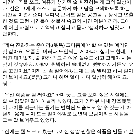
시간에 곡을 쓰고, 여유가 생기면 술 한잔하는 게 그의 일상이
다. 산은 그에게 스스로 질문하게 하고 답을 모색하도록 하는
시간을 마련해준다. 백다방 콘서트 같은 공연을 구상하고 연출
한 것도 그런 시간들이 선물한 숙고의 시간 덕분이리라. 그에
게 어떤 사람으로 기억되고 싶냐고 묻자 ‘생각하다 말았다’고
답한다.
“계속 진화하는 중이라.(웃음) 그다음에야 할 수 있는 얘기인
것 같아요. 요즘은 ‘이러다 도인되는 거 아냐?’ 싶기도 한데, 그
러면 재미없지. 술 한잔 먹고 귀여운 실수도 하고 그래야 사는
맛이 있잖아요. 사람이 완벽하면 쓸데없이 뻣뻣해지거든요. 요
즘 고민이요? 이제 돈 좀 벌어야겠는데 돈 좀 벌려고 하니 길이
안 보이네요.(웃음) 그러니 하던 일이나 더 열심히 해야지요,
뭐.”
“우선 작품을 잘 써야죠” 하며 웃는 그를 보며 젊은 시절에는
할 수 없었던 말이 아닐까 싶었다. 그가 인터뷰 내내 강조했듯
이 나이를 먹는다는 증거는 변화된 모습으로 알 수 있는 게 아
닐까. 옳게 나이 드는 일이야말로 노년의 보람이라는 사실을
그는 잘 보여주고 있었다.
“전에는 뭘 모르고 썼는데, 이젠 정말 괜찮은 작품을 만들고 싶