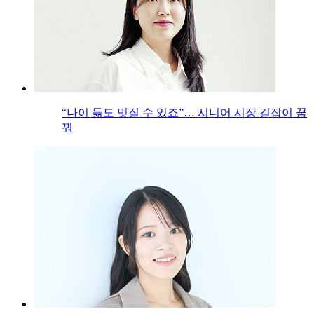
“나이 듦도 멋질 수 있죠”… 시니어 시장 길잡이 꿈
꿔