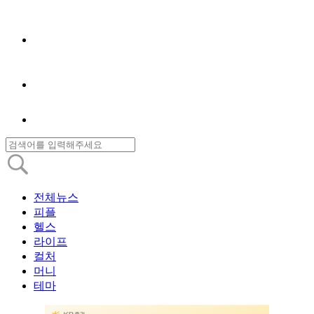
전체뉴스
피플
헬스
라이프
컬처
머니
테마