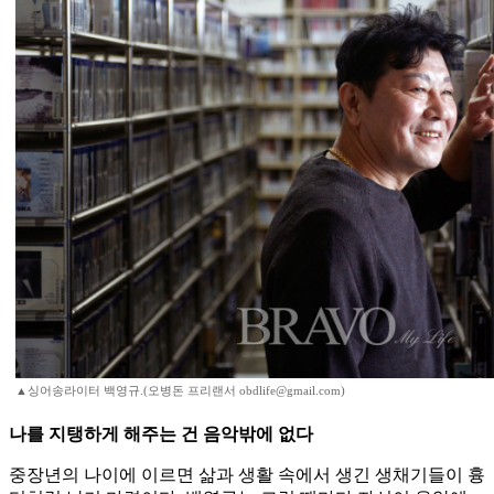
▲싱어송라이터 백영규.(오병돈 프리랜서 obdlife@gmail.com)
나를 지탱하게 해주는 건 음악밖에 없다
중장년의 나이에 이르면 삶과 생활 속에서 생긴 생채기들이 흉