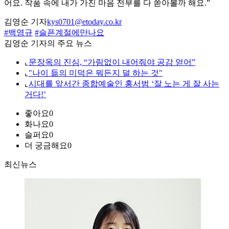
어요. 작품 속에 내가 가진 마음 전부를 다 쏟아볼까 해요.”
김영순 기자
kys0701@etoday.co.kr
#백영규
#슬픈계절에만나요
김영순 기자의 주요 뉴스
⌞
문장옥의 진심, “가림없이 내어줘야 공감 얻어”
⌞
"나이 듦의 미덕은 뭐든지 덜 하는 것"
⌞
시대를 앞서간 종합예술인 홍서범 ‘잘 노는 게 잘 사는
거다!’
좋아요
0
화나요
0
슬퍼요
0
더 궁금해요
0
최신뉴스