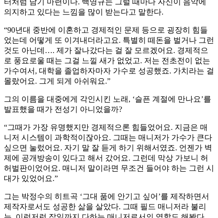
터처럼 남기 마련이다. 백영규는 그럴 때마다 자신이 음악에
의지하고 있다는 느낌을 많이 받는다고 말한다.
“90년대 중반에 이혼하고 경제적인 문제 등으로 굉장히 힘들
었는데 어떻게 또 이겨내더라고요. 특별히 떼돈을 벌거나 그런
것도 아닌데…. 제가 잘나갔다는 걸 잘 모르겠어요. 경제적으
로 풍요로울 때는 그걸 느낄 새가 없었고. 저는 전초전이 없는
가수여서, 대학을 졸업하자마자 가수로 성공했죠. 가치라는 걸
몰랐어요. 그게 되게 아쉬워요.”
그의 이름을 대중에게 각인시킨 노래, ‘슬픈 계절에 만나요’를
발표했을 때가 전성기 아니었을까?
“그때가 가장 유명했지만 경제적으론 힘들었어요. 지금은 매
니저 시스템이 과학적이잖아요. 그때는 매니저가 가수가 큰다
싶으면 눌렀어요. 자기 말 잘 듣게 하기 위해서였죠. 언젠가 벽
제에 공개방송이 있다고 해서 갔어요. 그런데 막상 가보니 허
허벌판이었어요. 매니저 말이라면 무조건 들어야 하는 그런 시
대가 있었어요.”
그는 박정수의 히트곡 ‘그대 품에 안기고 싶어’를 제작하면서
제작자로서도 성공한 삶을 살았다. 그때 필드 매니저라 불리
는, 이런저런 잡일까지 다하는 매니저로서의 역할도 해봤다.