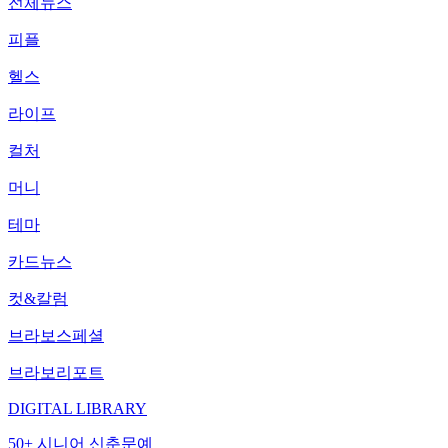
전체뉴스
피플
헬스
라이프
컬처
머니
테마
카드뉴스
컷&칼럼
브라보스페셜
브라보리포트
DIGITAL LIBRARY
50+ 시니어 신춘문예