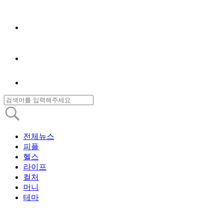
전체뉴스
피플
헬스
라이프
컬처
머니
테마