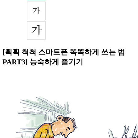
[휙휙 척척 스마트폰 똑똑하게 쓰는 법
PART3] 능숙하게 즐기기