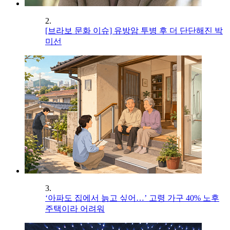
2.
[브라보 문화 이슈] 유방암 투병 후 더 단단해진 박
미선
3.
‘아파도 집에서 늙고 싶어…’ 고령 가구 40% 노후
주택이라 어려워