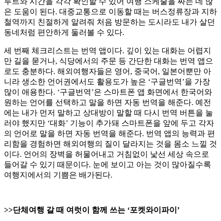
루트와 시간을 각각 확인할 수 있어 여행 스케줄을 짜는 데 많
은 도움이 된다. 대중교통으로 이동할 때는 버스정류장과 지하
철역까지 친절하게 알려줘 처음 방문하는 도시라도 내가 살던
동네처럼 편안하게 둘러볼 수 있다.
세 번째 체크리스트는 번역 앱이다. 깊이 있는 대화는 어렵지
만 길을 묻거나, 식당에서의 주문 등 간단한 대화는 번역 앱으
로도 충분하다. 해외여행자들은 영어, 중국어, 일본어뿐만 아
니라 생소한 언어권에서도 활용도가 높은 ‘구글번역’을 가장
많이 애용한다. ‘구글번역’은 스마트폰 앱 화면에서 한국어와
원하는 언어를 선택하고 말을 하면 자동 번역을 해준다. 예전
에는 내가 먼저 말하고 상대방이 말할 때 다시 번역 버튼을 눌
러야 했지만 ‘대화’ 기능이 추가돼 스마트폰을 앞에 두고 각자
의 언어로 말을 하면 자동 번역을 해준다. 번역 앱의 능력과 편
리함을 경험하면 해외여행의 질이 달라지는 것을 몸소 느낄 것
이다. 언어의 장벽을 허물어내고 거침없이 낯선 세상 속으로
들어갈 수 있기 때문이다. 눈에 보이고 아는 것이 많아질수록
여행지에서의 기쁨은 배가된다.
>>단체여행 갈 때 여럿이 함께 쓰는 ‘포켓와이파이’