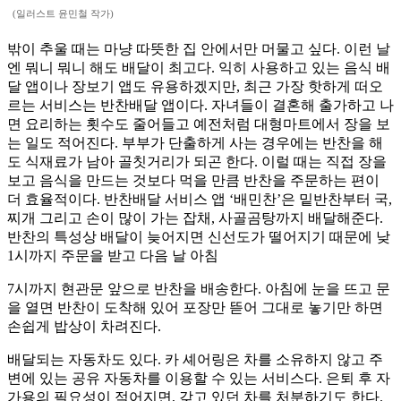
(일러스트 윤민철 작가)
밖이 추울 때는 마냥 따뜻한 집 안에서만 머물고 싶다. 이런 날
엔 뭐니 뭐니 해도 배달이 최고다. 익히 사용하고 있는 음식 배
달 앱이나 장보기 앱도 유용하겠지만, 최근 가장 핫하게 떠오
르는 서비스는 반찬배달 앱이다. 자녀들이 결혼해 출가하고 나
면 요리하는 횟수도 줄어들고 예전처럼 대형마트에서 장을 보
는 일도 적어진다. 부부가 단출하게 사는 경우에는 반찬을 해
도 식재료가 남아 골칫거리가 되곤 한다. 이럴 때는 직접 장을
보고 음식을 만드는 것보다 먹을 만큼 반찬을 주문하는 편이
더 효율적이다. 반찬배달 서비스 앱 ‘배민찬’은 밑반찬부터 국,
찌개 그리고 손이 많이 가는 잡채, 사골곰탕까지 배달해준다.
반찬의 특성상 배달이 늦어지면 신선도가 떨어지기 때문에 낮
1시까지 주문을 받고 다음 날 아침
7시까지 현관문 앞으로 반찬을 배송한다. 아침에 눈을 뜨고 문
을 열면 반찬이 도착해 있어 포장만 뜯어 그대로 놓기만 하면
손쉽게 밥상이 차려진다.
배달되는 자동차도 있다. 카 셰어링은 차를 소유하지 않고 주
변에 있는 공유 자동차를 이용할 수 있는 서비스다. 은퇴 후 자
가용의 필요성이 적어지면, 갖고 있던 차를 처분하기도 한다.