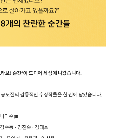
브라보
순간
이 드디어 세상에 나왔습니다
!
’
.
번 공모전의 감동적인 수상작들을 한 권에 담았습니다
.
나다순
)
■
김수동
김진숙
김태호
·
·
·