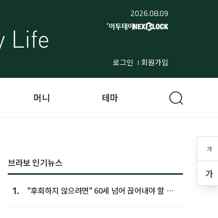
2026.08.09
로그인
회원가입
머니
테마
가
브라보 인기뉴스
가
1.
"후회하지 않으려면" 60세 넘어 끊어내야 할 사
람 1위