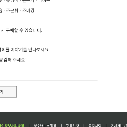
우
유영석
윤은기
임상은
·
·
·
슬
조근휘
조미경
·
·
서 구매할 수 있습니다.
 밝혀줄 이야기를 만나보세요
.
 공감해 주세요
!
기
개인정보처리방침
ㅣ
청소년보호정책
ㅣ
구독신청
ㅣ
공지사항
ㅣ
기사제보/