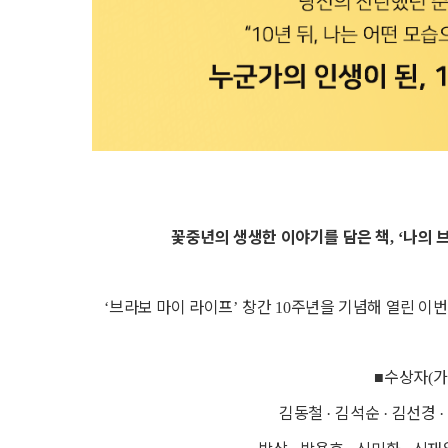
꽃중년의 생생한 이야기를 담은 책
나의 
, ‘
브라보 마이 라이프
창간
주년을 기념해 열린 이
‘
’
10
수상자
가
■
(
김동철
김석순
김선경
·
·