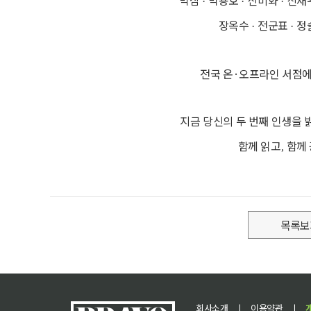
박삼
박용호
신미화
신재
·
·
·
장옥수
전군표
정
·
·
전국 온·오프라인 서점에
지금 당신의 두 번째 인생을
함께 읽고
함께
,
목록보
회사소개
ㅣ
이용약관
ㅣ