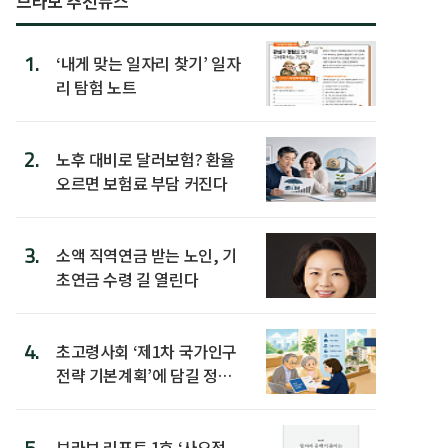
브라보 추천뉴스
1.
‘내게 맞는 일자리 찾기’ 일자
리 탐험 노트
2.
노후 대비로 달러보험? 환율
오르면 보험료 부담 커진다
3.
소액 직역연금 받는 노인, 기
초연금 수령 길 열린다
4.
초고령사회 ‘제1차 국가인구
전략 기본계획’에 담길 정책
은
5.
브라보 리포트 1호 ‘사오정