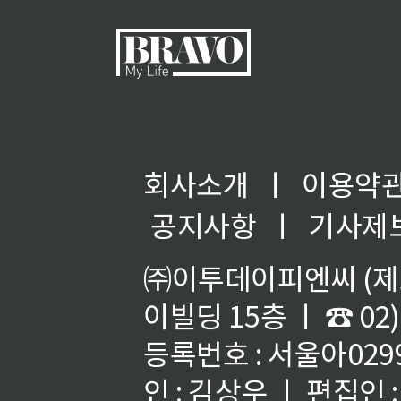
회사소개
ㅣ
이용약
공지사항
ㅣ
기사제
㈜이투데이피엔씨 (제호
이빌딩 15층 ㅣ ☎ 02)
등록번호 : 서울아02992
인 : 김상우 ㅣ 편집인