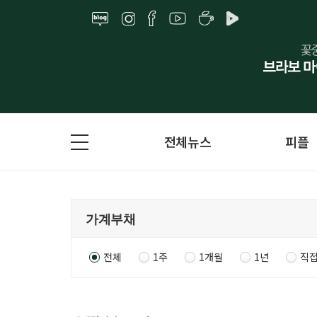
전체뉴스
피플
전체
1주
1개월
1년
직