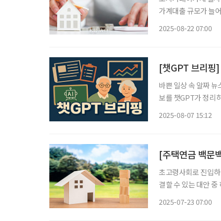
가계대출 규모가 늘어
‘가계부채 관리 강화
2025-08-22 07:00
치는 영향을 알아보고
[챗GPT 브리핑
바쁜 일상 속 알짜 뉴
보를 챗GPT가 정리하고 편집국
구 1000만 돌파 6
2025-08-07 15:12
르면 55~79세 고령
초고령사회로 진입하면
결할 수 있는 대안 중
주택에 계속 살면서 
2025-07-23 07:00
주택금융공사(주금공)의