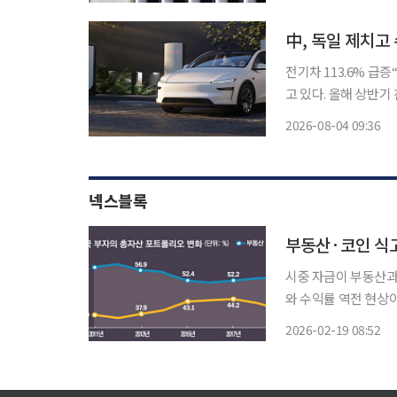
표시가 함께 붙인다. 
中, 독일 제치고
전기차 113.6% 급증“산업생태계 보호해야
고 있다. 올해 상반
기준 수입차 시장 점
2026-08-04 09:36
넥스블록
부동산·코인 식고
시중 자금이 부동산과
와 수익률 역전 현상
이 나온다. 가장 두드러진 변화는 가계 자산 상당 부분을 차지해온 부동산 시장에서 감지된다.
2026-02-19 08:52
부동산을 ‘절대 안전