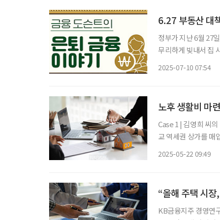
6.27 부동산 대
정부가 지난 6월 27
무리하게 빚내서 집 
정이 쏘아 올린 공은
2025-07-10 07:54
채가 빠르게 증가하자
노후 생활비 마련
Case 1 | 김영희 씨의 상가 투자 60세 은퇴자인 김영희(가명) 씨는 퇴직금 3억 원으로 서울 근
교 역세권 상가를 매입
떠나며 6개월간 공실
2025-05-22 09:49
상가 투자의 높은 수
“올해 주택 시장,
KB금융지주 경영연구소