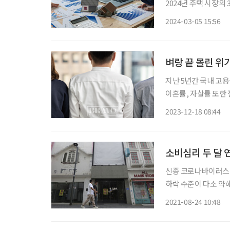
2024년 주택 시장의
을 내놨다. 세 변수 
2024-03-05 15:56
로 보인다.
벼랑 끝 몰린 위
지난 5년간 국내 고용
이혼률, 자살률 또한
났다. 이러한 현상에
2023-12-18 08:44
소비심리 두 달 
신종 코로나바이러스(
하락 수준이 다소 약해졌다. 한국은행(한은)이 24일 발표한 ‘소비자동
8월 소비심리지수(CCS
2021-08-24 10:48
과 함께 7.1%포인트