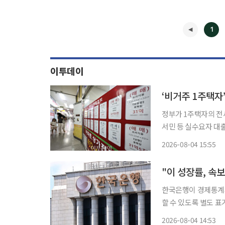
1
이투데이
‘비거주 1주택자
정부가 1주택자의 전세
서민 등 실수요자 대출
될 주택금융 정책은 
2026-08-04 15:55
◀
"이 성장률, 속
한국은행이 경제통계시
할 수 있도록 별도 표기 기능을 새롭게 마
부를 통계표 주석으로
2026-08-04 14:53