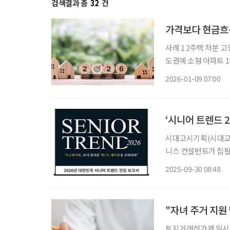
검색결과 총
32
건
가격보다 현금흐
사례 1 2주택 처분 고민, 이두집 씨 은퇴 3년 차 이두집(67, 가명) 씨는 서울에 아파트 1채, 수
도권에 소형 아파트 
임대를 주고 있다. 이
2026-01-09 07:00
반기부터 강화된 규제 
‘시니어 트렌드 2
시대고시기획(시대교육)
니스 컨설턴트가 집필한
는 인구구조 전환을 배경으로
2025-09-30 08:48
붐 세대를 ‘리셋 제
"자녀 주거 지원
토지거래허가제 일시 