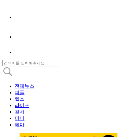
전체뉴스
피플
헬스
라이프
컬처
머니
테마