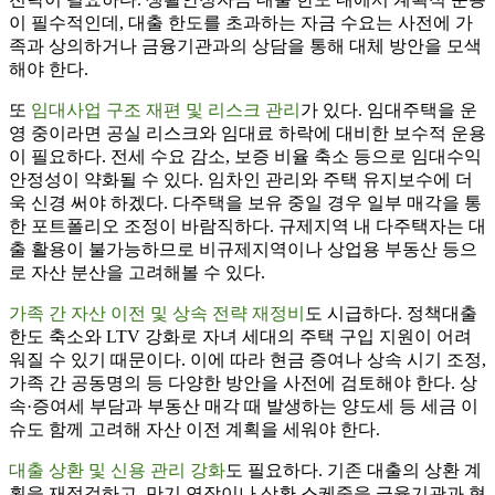
이 필수적인데, 대출 한도를 초과하는 자금 수요는 사전에 가
족과 상의하거나 금융기관과의 상담을 통해 대체 방안을 모색
해야 한다.
또
임대사업 구조 재편 및 리스크 관리
가 있다. 임대주택을 운
영 중이라면 공실 리스크와 임대료 하락에 대비한 보수적 운용
이 필요하다. 전세 수요 감소, 보증 비율 축소 등으로 임대수익
안정성이 약화될 수 있다. 임차인 관리와 주택 유지보수에 더
욱 신경 써야 하겠다. 다주택을 보유 중일 경우 일부 매각을 통
한 포트폴리오 조정이 바람직하다. 규제지역 내 다주택자는 대
출 활용이 불가능하므로 비규제지역이나 상업용 부동산 등으
로 자산 분산을 고려해볼 수 있다.
가족 간 자산 이전 및 상속 전략 재정비
도 시급하다. 정책대출
한도 축소와 LTV 강화로 자녀 세대의 주택 구입 지원이 어려
워질 수 있기 때문이다. 이에 따라 현금 증여나 상속 시기 조정,
가족 간 공동명의 등 다양한 방안을 사전에 검토해야 한다. 상
속·증여세 부담과 부동산 매각 때 발생하는 양도세 등 세금 이
슈도 함께 고려해 자산 이전 계획을 세워야 한다.
대출 상환 및 신용 관리 강화
도 필요하다. 기존 대출의 상환 계
획을 재점검하고, 만기 연장이나 상환 스케줄을 금융기관과 협