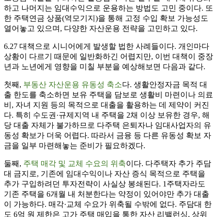
하고 나머지는 임대수익으로 운용하는 방법도 고민 중이다. 또
한 주택연금 상품(역모기지)을 통해 고정 수입 확보 가능성도
열어놓고 있으며, 다양한 자산운용 전략을 고민하고 있다.
6.27 대책으로 시니어에게 발생할 법한 사례들이다. 개인마다
상황이 다르기 때문에 일반화하긴 어렵지만, 이번 대책이 중장
년과 노년에게 영향을 미칠 부분을 예상해보면 다음과 같다.
첫째,
부동산 자산운용 유동성 축소
다. 생활안정자금 목적 대
출 한도를 축소하면 보유 주택을 담보로 생활비 마련이나 의료
비, 자녀 지원 등의 목적으로 대출을 활용하는 데 제약이 커진
다. 특히 수도권·규제지역 내 주택을 2채 이상 보유한 경우, 해
당 대출 자체가 불가하므로 다주택 은퇴자나 임대사업자의 유
동성 확보가 더욱 어렵다. 따라서 금융 등 다른 유동성 확보 자
금을 일부 마련해놓는 준비가 필요하겠다.
둘째,
주택 매각 및 교체 수요의 위축
이다. 다주택자 추가 주담
대 금지로, 기존에 임대수익이나 자산 증식 목적으로 주택을
추가 구입하려던 투자전략이 사실상 봉쇄된다. 1주택자라도
기존 주택을 6개월 내 처분한다는 약정이 있어야만 추가 대출
이 가능하다. 매각·교체 수요가 위축될 수밖에 없다. 주담대 한
도 6억 원 제한은 고가 주택 매입을 통한 자산 리밸런싱, 상위