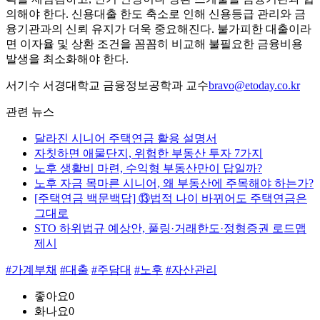
의해야 한다. 신용대출 한도 축소로 인해 신용등급 관리와 금
융기관과의 신뢰 유지가 더욱 중요해진다. 불가피한 대출이라
면 이자율 및 상환 조건을 꼼꼼히 비교해 불필요한 금융비용
발생을 최소화해야 한다.
서기수 서경대학교 금융정보공학과 교수
bravo@etoday.co.kr
관련 뉴스
달라진 시니어 주택연금 활용 설명서
자칫하면 애물단지, 위험한 부동산 투자 7가지
노후 생활비 마련, 수익형 부동산만이 답일까?
노후 자금 목마른 시니어, 왜 부동산에 주목해야 하는가?
[주택연금 백문백답] ⑬법적 나이 바뀌어도 주택연금은
그대로
STO 하위법규 예상안, 풀링·거래한도·정형증권 로드맵
제시
#가계부채
#대출
#주담대
#노후
#자산관리
좋아요
0
화나요
0