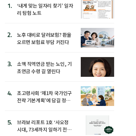
1.
‘내게 맞는 일자리 찾기’ 일자
리 탐험 노트
2.
노후 대비로 달러보험? 환율
오르면 보험료 부담 커진다
3.
소액 직역연금 받는 노인, 기
초연금 수령 길 열린다
4.
초고령사회 ‘제1차 국가인구
전략 기본계획’에 담길 정책
은
5.
브라보 리포트 1호 ‘사오정
시대, 73세까지 일하기 전략’