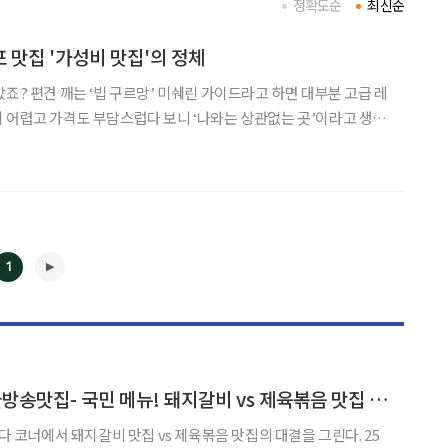
정확도순
최신순
 맛집 '가성비 맛집'의 정체
 구르망’ 미쉐린 가이드라고 하면 대부분 고급 레
 어렵고 가격도 부담스럽다 보니 ‘나와는 상관없는 곳’이라고 생각
 가이드에는 별(스타) 레스토랑만 있는 것은 아니다. 합리적인 가격
있는 이른바 가성비 맛집 빕 구르망(Bib Gou
1
◀
▶
'2TV 생생정보' 오늘방송맛집- 국민 메뉴! 돼지갈비 vs 제육볶음 맛집 승자는?
다 코너에서 돼지갈비 맛집 vs 제육볶음 맛집의 대결을 그린다. 25