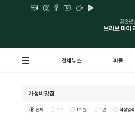
전체뉴스
피플
전체
1주
1개월
1년
직접입력