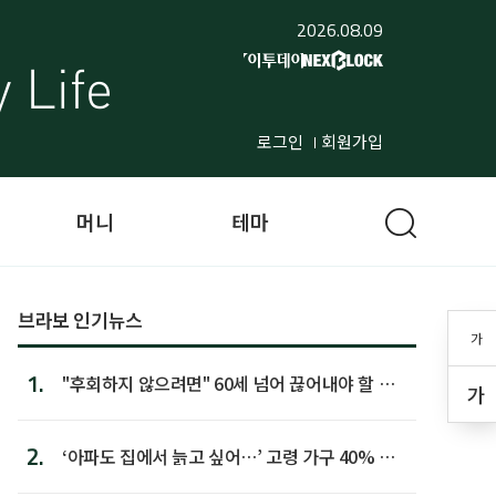
2026.08.09
로그인
회원가입
머니
테마
브라보 인기뉴스
가
1.
"후회하지 않으려면" 60세 넘어 끊어내야 할 사
가
람 1위
2.
‘아파도 집에서 늙고 싶어…’ 고령 가구 40% 노
후 주택이라 어...