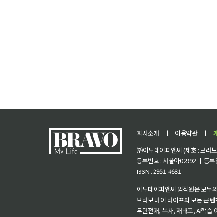
회사소개
ㅣ
이용약관
ㅣ
㈜이투데이피엔씨 (제호 : 브라보 마
등록번호 : 서울아02992 ㅣ 등록일자
ISSN : 2951-4681
이투데이피엔씨 임직원은 모두의
브라보 마이 라이프의 모든 콘텐
무단전재, 복사, 재배포, AI학습