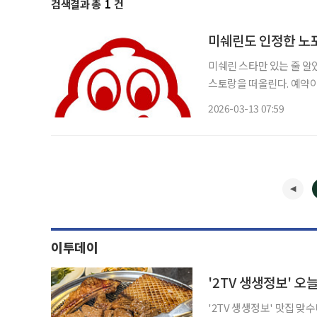
검색결과 총
1
건
미쉐린도 인정한 노포
미쉐린 스타만 있는 줄 알았죠? 편견 깨는 ‘빕
스토랑을 떠올린다. 예약이
하기 쉽다. 하지만 미쉐린
2026-03-13 07:59
으로 좋은 음식을 즐길 수 
이투데이
'2TV 생생정보' 맛집 맞수