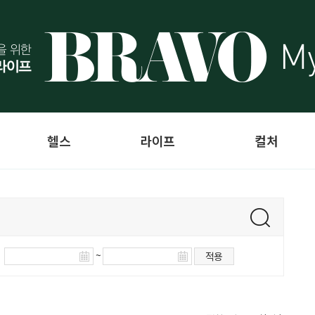
헬스
라이프
컬처
~
적용