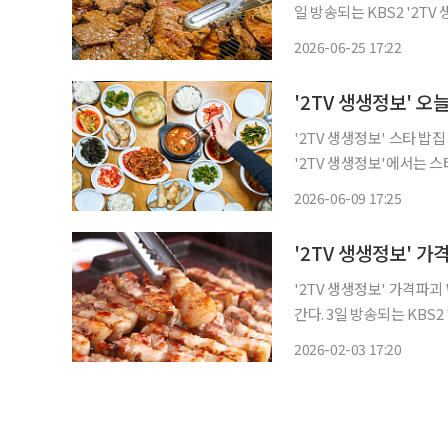
일 방송되는 KBS2 '2
집을 찾아가 국민 메뉴 승자를 가린다 서울 광진구, 능동, 군자동
2026-06-25 17:22
집으로 꼽히는 '서○○○
'2TV 생생정보' 스타 밥집 코너에
'2TV 생생정보'에서는 스
기 양주, 고암동, 회천동
2026-06-09 17:25
'2TV 생생정보' 가격파
간다. 3일 방송되는 KBS2 '2TV 생생정보'에서는 가격파괴 Why 코너를 통해 '부○○○'를
찾아가 맛의 비법을 알아본다. 서울 중랑구, 면목동, 면목역, 중랑역, 상봉역 맛
2026-02-03 17:20
이곳은 삼겹살, 목살, 양념