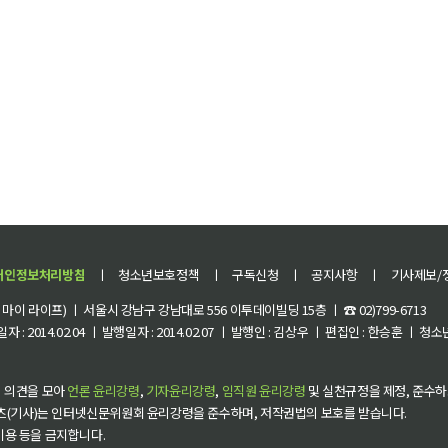
개인정보처리방침
ㅣ
청소년보호정책
ㅣ
구독신청
ㅣ
공지사항
ㅣ
기사제보/
이 라이프) ㅣ 서울시 강남구 강남대로 556 이투데이빌딩 15층 ㅣ ☎ 02)799-6713
 : 2014.02.04 ㅣ 발행일자 : 2014.02.07 ㅣ 발행인 : 김상우 ㅣ 편집인 : 한승훈 ㅣ
 의견을 모아
언론 윤리강령
,
기자윤리강령
,
임직원 윤리강령
및 실천규정을 제정, 준수하
츠(기사)는 인터넷신문위원회 윤리강령을 준수하며, 저작권법의 보호를 받습니다.
 이용 등을 금지합니다.