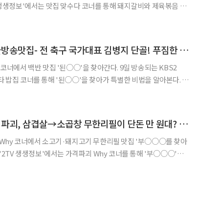
TV 생생정보'에서는 맛집 맞수다 코너를 통해 돼지갈비와 제육볶음 맛
, 어린이대공원역, 군자역 맛
○○'에서는 무화과로 숙성한 돼지갈비를 대표
'2TV 생생정보' 오늘방송맛집- 전 축구 국가대표 김병지 단골! 푸짐한 백반 맛집 '된○○'
서 백반 맛집 '된○○'을 찾아간다. 9일 방송되는 KBS2
타 밥집 코너를 통해 '된○○'을 찾아가 특별한 비법을 알아본다. 경
, 양주신도시, 덕계역 맛집으로 꼽히는 이곳은 오삼불고기, 오징어볶
음, 소불고기, 제육볶음 등 정갈하고 푸짐한 메뉴를 선보인다. 한
'2TV 생생정보' 가격파괴, 삼겹살→소곱창 무한리필이 단돈 만 원대? '부○○○'
괴 Why 코너에서 소고기·돼지고기 무한리필 맛집 '부○○○를 찾아
집으로 알려진
 갈비부터 소곱창, 우삼겹, 소불고기 등