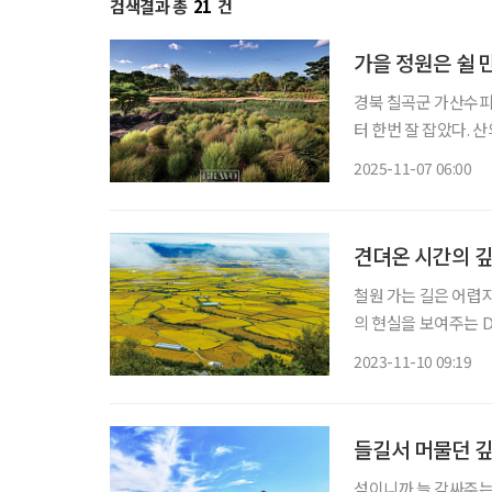
검색결과 총
21
건
가을 정원은 쉴 
경북 칠곡군 가산수피
터 한번 잘 잡았다. 
기를 더해준다. 정원 
2025-11-07 06:00
없이 누비는 바느질처
견뎌온 시간의 깊
철원 가는 길은 어렵지
의 현실을 보여주는 D
린다. 아득한 옛날 
2023-11-10 09:19
들길서 머물던 깊
섬이니까 늘 감싸주는