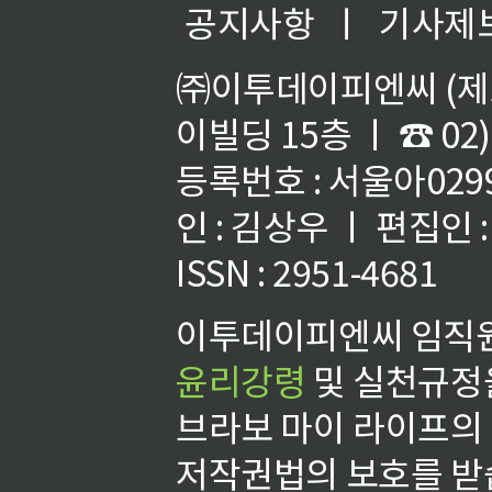
공지사항
ㅣ
기사제
㈜이투데이피엔씨 (제호
이빌딩 15층 ㅣ ☎ 02)
등록번호 : 서울아02992
인 : 김상우 ㅣ 편집인
ISSN : 2951-4681
이투데이피엔씨 임직원
윤리강령
및 실천규정을
브라보 마이 라이프의
저작권법의 보호를 받