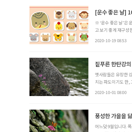
[운수 좋은 날] 
※ ‘운수 좋은 날’은
고 보기 좋게 재구성한 콘텐츠입니다. ◈ 쥐띠 총운 (금전운
와 하늘이 구름 한 점
2020-10-19 08:53
먼저 풀어야 이야기가 
짙푸른 한탄강의 
옛사람들은 유장한 강
치는 파도이기도 한, 
보는 데도 방법이 있
2020-10-01 08:00
르침에 따라 세상만사
풍성한 가을을 닮
어느덧 9월입니다. 폭