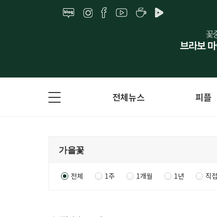
전체뉴스
피플
전체
1주
1개월
1년
직