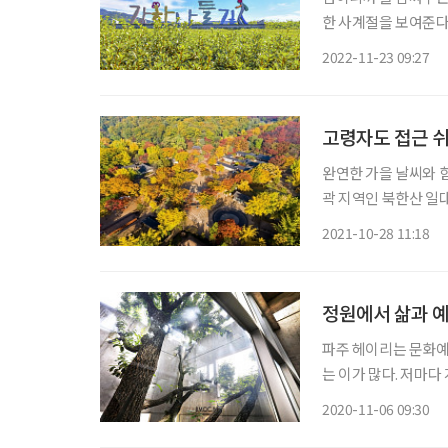
한 사계절을 보여준다.
거길 걷기만 해도 이름이 붙는
2022-11-23 09:27
스가 있다. 여행자들을
고령자도 접근 쉬
완연한 가을 날씨와 
곽 지역인 북한산 일대
도심 주변 단풍 관광
2021-10-28 11:18
초고령화 사회 진입을
정원에서 삶과 
파주 헤이리는 문화예술
는 이가 많다. 저마다
집이 즐비하다. 자연
2020-11-06 09:30
능과 활동력으로 생동