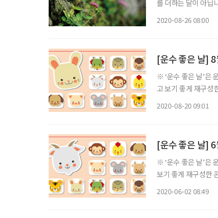
를 더하는 달이 아닙
러지고 오곡백과는 무르익어갑니다. 이즈음 천고마비의
2020-08-26 08:00
싱그럽고 풍성하게 피
[운수 좋은 날] 
※ ‘운수 좋은 날’은
고 보기 좋게 재구성한 콘텐츠입니다. ◈ 쥐띠 총운 (금전운
와 하늘이 구름 한 점
2020-08-20 09:01
먼저 풀어야 이야기가 
[운수 좋은 날] 
※ ‘운수 좋은 날’은
보기 좋게 재구성한 콘텐츠입니다. ◈ 쥐띠 총운 (금전운 : 상
하늘이 구름 한 점 없
2020-06-02 08:49
있다면 순조롭게 진행